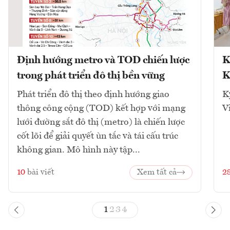
Định hướng metro và TOD chiến lược
K
trong phát triển đô thị bền vững
K
Phát triển đô thị theo định hướng giao
K
thông công cộng (TOD) kết hợp với mạng
V
lưới đường sắt đô thị (metro) là chiến lược
cốt lõi để giải quyết ùn tắc và tái cấu trúc
không gian. Mô hình này tập...
10
bài viết
Xem tất cả
2
1
2
3
4