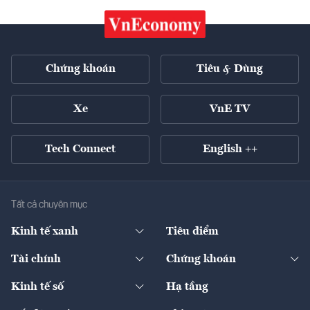
Chứng khoán
Tiêu & Dùng
Xe
VnE TV
Tech Connect
English ++
Tất cả chuyên mục
Kinh tế xanh
Tiêu điểm
Chuyển động xanh
Tài chính
Chứng khoán
Pháp lý
Ngân hàng
Doanh nghiệp niêm yết
Kinh tế số
Hạ tầng
Thương hiệu xanh
Thị trường vốn
Thị trường
Sản phẩm - Thị trường