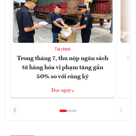
Tài chính
Trong tháng 7, thu nộp ngân sách
Sửa
từ hàng hóa vi phạm tăng gần
ca
50% so với cùng kỳ
Đọc ngay