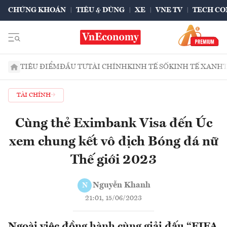
CHỨNG KHOÁN
TIÊU & DÙNG
XE
VNE TV
TECH CO
TIÊU ĐIỂM
ĐẦU TƯ
TÀI CHÍNH
KINH TẾ SỐ
KINH TẾ XANH
TÀI CHÍNH
Cùng thẻ Eximbank Visa đến Úc
xem chung kết vô địch Bóng đá nữ
Thế giới 2023
Nguyễn Khanh
N
21:01, 15/06/2023
Ngoài việc đồng hành cùng giải đấu “FIFA