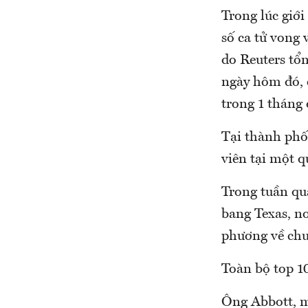
Trong lúc giớ
số ca tử vong 
do Reuters tổ
ngày hôm đó, 
trong 1 tháng 
Tại thành phố
viên tại một q
Trong tuần qu
bang Texas, nơ
phương về chu
Toàn bộ top 1
Ông Abbott, m