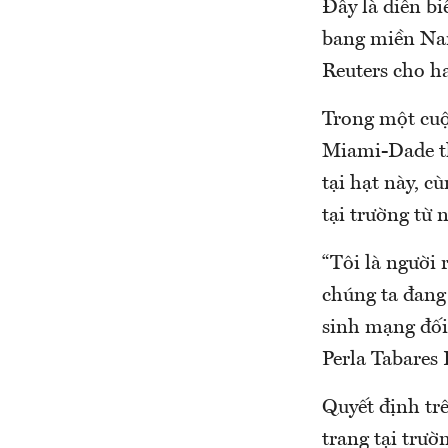
Đây là diễn bi
bang miền Nam
Reuters cho ha
Trong một cuộ
Miami-Dade th
tại hạt này, c
tại trường từ 
“Tôi là người 
chúng ta đang
sinh mạng đối
Perla Tabares
Quyết định tr
trang tại trườ