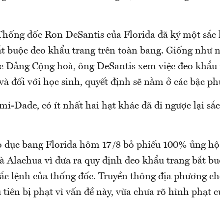
Thống đốc Ron DeSantis của Florida đã ký một sắc 
ắt buộc đeo khẩu trang trên toàn bang. Giống như 
c Đảng Cộng hoà, ông DeSantis xem việc đeo khẩu t
à đối với học sinh, quyết định sẽ nằm ở các bậc p
i-Dade, có ít nhất hai hạt khác đã đi ngược lại sắ
 dục bang Florida hôm 17/8 bỏ phiếu 100% ủng hộ 
à Alachua vì đưa ra quy định đeo khẩu trang bắt bu
ắc lệnh của thống đốc. Truyền thông địa phương cho
tiên bị phạt vì vấn đề này, vừa chưa rõ hình phạt c