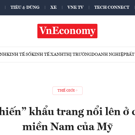
TIÊU & DÙNG
XE
VNE TV
TECH CONNECT
ÍNH
KINH TẾ SỐ
KINH TẾ XANH
THỊ TRƯỜNG
DOANH NGHIỆP
BẤT
THẾ GIỚI
hiến” khẩu trang nổi lên ở 
miền Nam của Mỹ