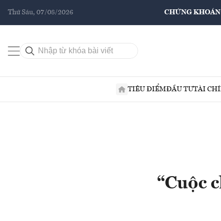
Thứ Sáu, 07/08/2026
CHỨNG KHOÁN
TIÊU ĐIỂM
ĐẦU TƯ
TÀI CH
“Cuộc c