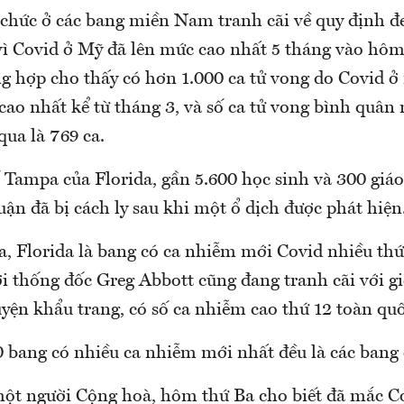
i chức ở các bang miền Nam tranh cãi về quy định đ
vì Covid ở Mỹ đã lên mức cao nhất 5 tháng vào hôm
ng hợp cho thấy có hơn 1.000 ca tử vong do Covid ở
cao nhất kể từ tháng 3, và số ca tử vong bình quân
qua là 769 ca.
 Tampa của Florida, gần 5.600 học sinh và 300 giáo
uận đã bị cách ly sau khi một ổ dịch được phát hiện
a, Florida là bang có ca nhiễm mới Covid nhiều thứ
i thống đốc Greg Abbott cũng đang tranh cãi với gi
yện khẩu trang, có số ca nhiễm cao thứ 12 toàn quố
0 bang có nhiều ca nhiễm mới nhất đều là các ban
ột người Cộng hoà, hôm thứ Ba cho biết đã mắc C