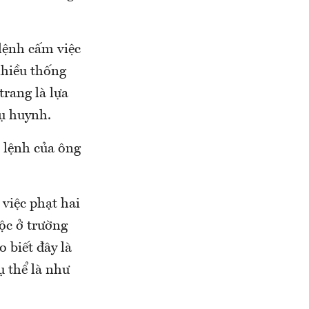
lệnh cấm việc
nhiều thống
rang là lựa
hụ huynh.
c lệnh của ông
việc phạt hai
ộc ở trường
 biết đây là
ụ thể là như