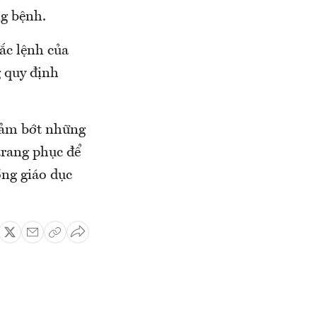
ng bệnh.
ắc lệnh của
 quy định
giảm bớt những
trang phục để
ồng giáo dục