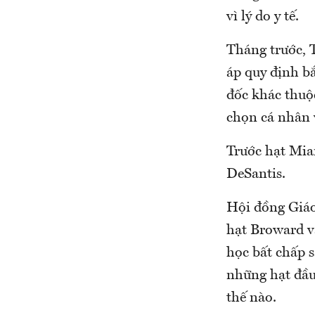
vì lý do y tế.
Tháng trước, 
áp quy định b
đốc khác thuộ
chọn cá nhân v
Trước hạt Miam
DeSantis.
Hội đồng Giáo
hạt Broward v
học bất chấp s
những hạt đầu 
thế nào.