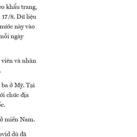
eo khẩu trang,
 17/8. Dữ liệu
 nước này vào
 mỗi ngày
 viên và nhân
.
 ba ở Mỹ. Tại
ới chức địa
c.
g ở miền Nam.
ovid dù đã