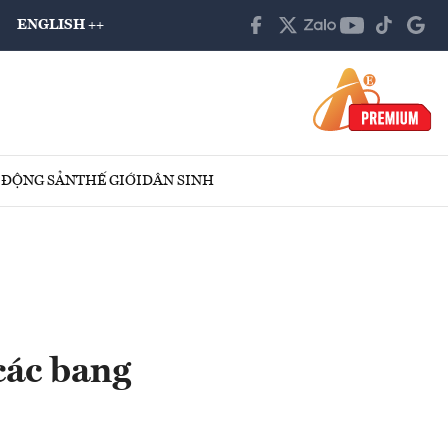
ENGLISH ++
 ĐỘNG SẢN
THẾ GIỚI
DÂN SINH
các bang