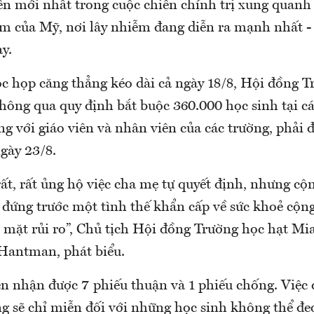
ến mới nhất trong cuộc chiến chính trị xung quanh
 của Mỹ, nơi lây nhiễm đang diễn ra mạnh nhất - 
y.
c họp căng thẳng kéo dài cả ngày 18/8, Hội đồng T
ông qua quy định bắt buộc 360.000 học sinh tại cá
ùng với giáo viên và nhân viên của các trường, phải
ngày 23/8.
rất, rất ủng hộ việc cha mẹ tự quyết định, nhưng cộ
 đứng trước một tình thế khẩn cấp về sức khoẻ cộng
 mặt rủi ro”, Chủ tịch Hội đồng Trường học hạt M
 Hantman, phát biểu.
ên nhận được 7 phiếu thuận và 1 phiếu chống. Việc
ng sẽ chỉ miễn đối với những học sinh không thể đe