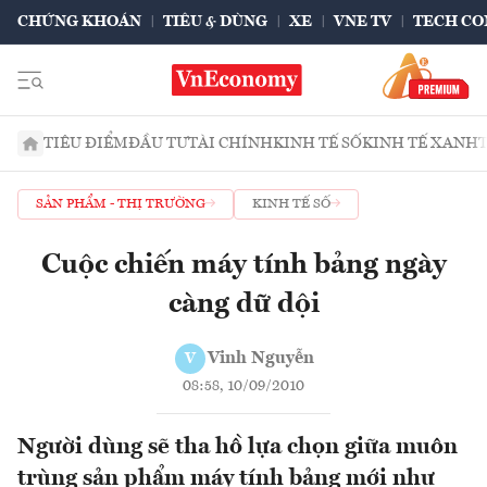
CHỨNG KHOÁN
TIÊU & DÙNG
XE
VNE TV
TECH CO
TIÊU ĐIỂM
ĐẦU TƯ
TÀI CHÍNH
KINH TẾ SỐ
KINH TẾ XANH
SẢN PHẨM - THỊ TRƯỜNG
KINH TẾ SỐ
Cuộc chiến máy tính bảng ngày
càng dữ dội
Vinh Nguyễn
V
08:58, 10/09/2010
Người dùng sẽ tha hồ lựa chọn giữa muôn
trùng sản phẩm máy tính bảng mới như