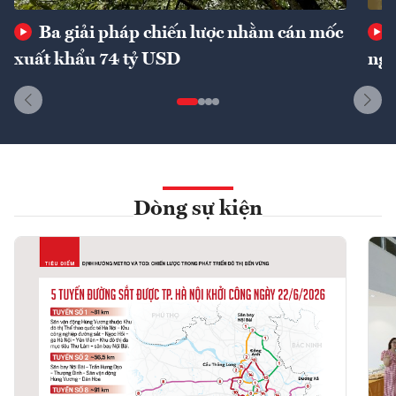
Ba giải pháp chiến lược nhằm cán mốc
xuất khẩu 74 tỷ USD
ngu
Dòng sự kiện