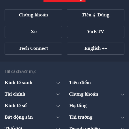
Chứng khoán
Tiêu & Dùng
Xe
VnE TV
Tech Connect
English ++
Tất cả chuyên mục
Kinh tế xanh
Tiêu điểm
Chuyển động xanh
Tài chính
Chứng khoán
Pháp lý
Ngân hàng
Doanh nghiệp niêm yết
Kinh tế số
Hạ tầng
Thương hiệu xanh
Thị trường vốn
Thị trường
Sản phẩm - Thị trường
Bất động sản
Thị trường
Diễn đàn
Thuế
Đầu tư
Tài sản số
Chính sách
Xuất nhập khẩu