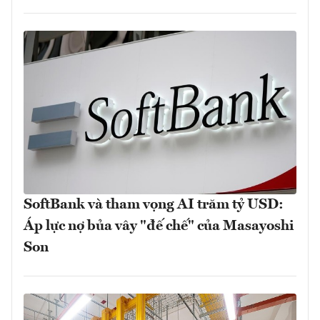
SoftBank và tham vọng AI trăm tỷ USD:
Áp lực nợ bủa vây "đế chế" của Masayoshi
Son