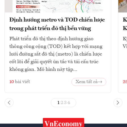
Định hướng metro và TOD chiến lược
K
trong phát triển đô thị bền vững
K
Phát triển đô thị theo định hướng giao
K
thông công cộng (TOD) kết hợp với mạng
V
lưới đường sắt đô thị (metro) là chiến lược
cốt lõi để giải quyết ùn tắc và tái cấu trúc
không gian. Mô hình này tập...
10
bài viết
Xem tất cả
2
1
2
3
4