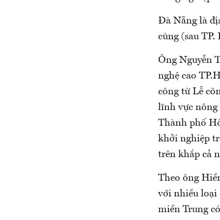
Đà Nẵng là đị
cùng (sau TP.
Ông Nguyễn T
nghệ cao TP.H
công từ Lễ cô
lĩnh vực nông
Thành phố Hồ 
khởi nghiệp t
trên khắp cả n
Theo ông Hiền,
với nhiều loại
miền Trung có