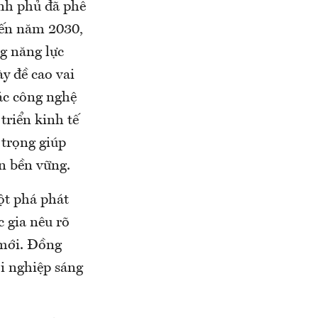
nh phủ đã phê
đến năm 2030,
ng năng lực
ày đề cao vai
ác công nghệ
triển kinh tế
 trọng giúp
ển bền vững.
ột phá phát
c gia nêu rõ
 mới. Đồng
i nghiệp sáng