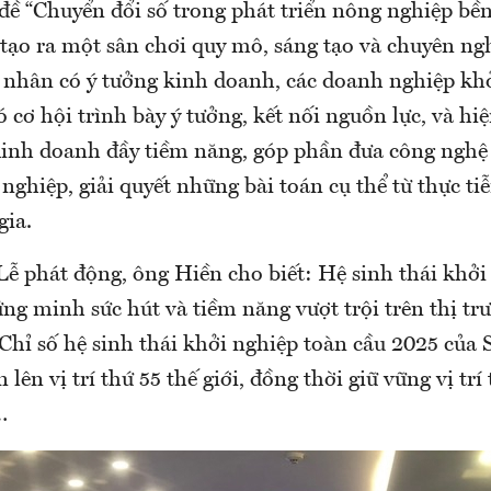
đề “Chuyển đổi số trong phát triển nông nghiệp bền
tạo ra một sân chơi quy mô, sáng tạo và chuyên ngh
cá nhân có ý tưởng kinh doanh, các doanh nghiệp k
ó cơ hội trình bày ý tưởng, kết nối nguồn lực, và hi
inh doanh đầy tiềm năng, góp phần đưa công nghệ 
nghiệp, giải quyết những bài toán cụ thể từ thực t
gia.
Lễ phát động, ông Hiền cho biết: Hệ sinh thái khởi
g minh sức hút và tiềm năng vượt trội trên thị trư
hỉ số hệ sinh thái khởi nghiệp toàn cầu 2025 của 
lên vị trí thứ 55 thế giới, đồng thời giữ vững vị trí
…