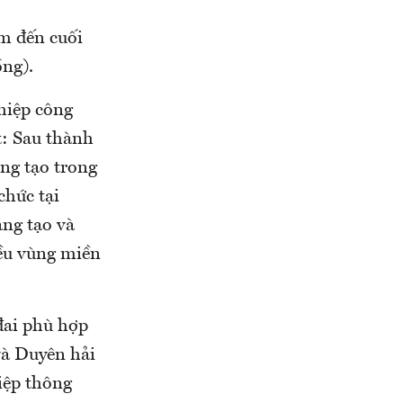
ểm đến cuối
ồng).
hiệp công
t: Sau thành
ng tạo trong
chức tại
ng tạo và
iều vùng miền
 đai phù hợp
 và Duyên hải
iệp thông