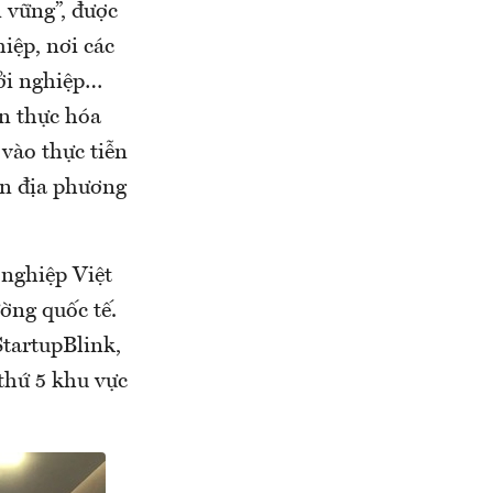
 vững”, được
iệp, nơi các
hởi nghiệp…
ện thực hóa
vào thực tiễn
iễn địa phương
 nghiệp Việt
ờng quốc tế.
StartupBlink,
 thứ 5 khu vực