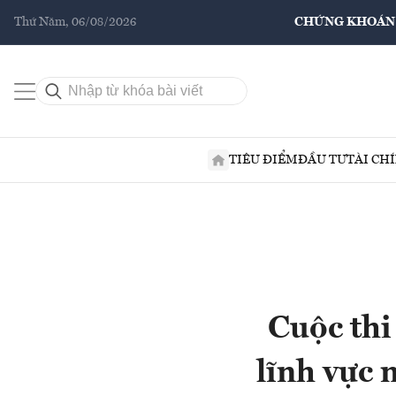
Thứ Năm, 06/08/2026
CHỨNG KHOÁN
TIÊU ĐIỂM
ĐẦU TƯ
TÀI CH
Cuộc thi
lĩnh vực 