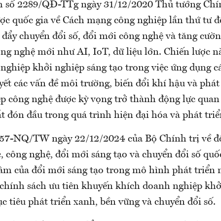
h số 2289/QĐ-TTg ngày 31/12/2020 Thủ tướng Chí
ược quốc gia về Cách mạng công nghiệp lần thứ tư 
 đẩy chuyển đổi số, đổi mới công nghệ và tăng cườ
ông nghệ mới như AI, IoT, dữ liệu lớn. Chiến lược n
 nghiệp khởi nghiệp sáng tạo trong việc ứng dụng c
yết các vấn đề môi trường, biến đổi khí hậu và phát 
ệp công nghệ được kỳ vọng trở thành động lực quan
t đón đầu trong quá trình hiện đại hóa và phát tri
 57-NQ/TW ngày 22/12/2024 của Bộ Chính trị về đ
, công nghệ, đổi mới sáng tạo và chuyển đổi số quố
 tâm của đổi mới sáng tạo trong mô hình phát triển
y chính sách ưu tiên khuyến khích doanh nghiệp khở
c tiêu phát triển xanh, bền vững và chuyển đổi số.