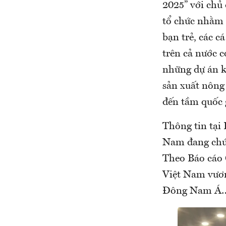
2025” với chủ 
tổ chức nhằm 
bạn trẻ, các 
trên cả nước c
những dự án k
sản xuất nông 
đến tầm quốc 
Thông tin tại 
Nam đang chứn
Theo Báo cáo C
Việt Nam vươn 
Đông Nam Á