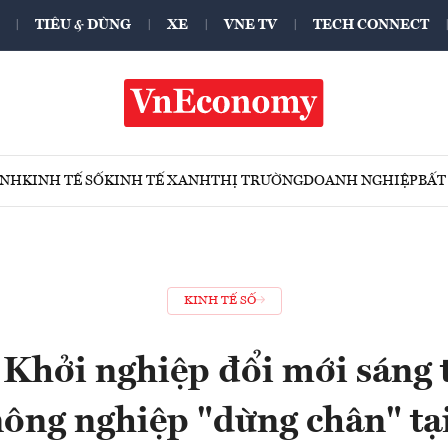
TIÊU & DÙNG
XE
VNE TV
TECH CONNECT
ÍNH
KINH TẾ SỐ
KINH TẾ XANH
THỊ TRƯỜNG
DOANH NGHIỆP
BẤT
KINH TẾ SỐ
 Khởi nghiệp đổi mới sáng 
nông nghiệp "dừng chân" t