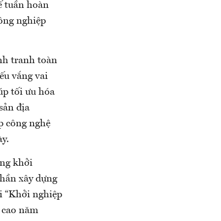
ế tuần hoàn
nông nghiệp
nh tranh toàn
ếu vắng vai
úp tối ưu hóa
sản địa
ệp công nghệ
ày.
ng khởi
 phần xây dựng
i “Khởi nghiệp
ệ cao năm