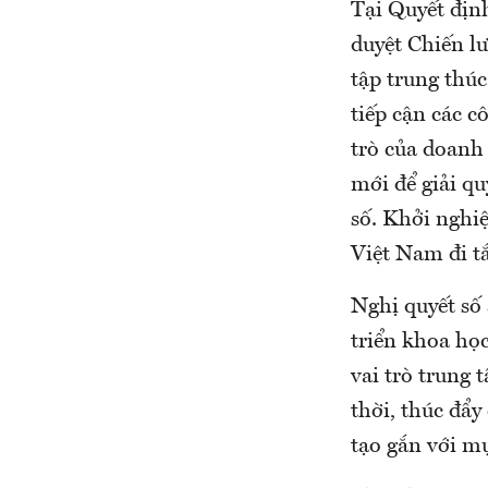
Tại Quyết địn
duyệt Chiến l
tập trung thúc
tiếp cận các c
trò của doanh
mới để giải qu
số. Khởi nghi
Việt Nam đi tắ
Nghị quyết số
triển khoa học
vai trò trung
thời, thúc đẩ
tạo gắn với mụ