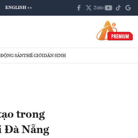
ENGLISH ++
 ĐỘNG SẢN
THẾ GIỚI
DÂN SINH
tạo trong
ại Đà Nẵng