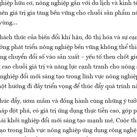
hiệp hữu cơ, nông nghiệp gắn với du lịch và kinh t
nên giá trị gia tăng bền vững cho chuỗi sản phẩm 
 vùng…
ách thức của biến đổi khí hậu, đô thị hóa và sự cạ
ường phát triển nông nghiệp bền vững không thể thi
ng chuyển đổi số vào sản xuất – yếu tố then chốt gi
 cao chuỗi giá trị và năng lực cạnh tranh cho nông 
nghiệp đổi mới sáng tạo trong lĩnh vực nông nghi
ột hướng đi đầy triển vọng để thúc đẩy quá trình n
thúc đẩy, ươm mầm và đồng hành cùng những ý tưở
háp đột phá, có giá trị ứng dụng thực tiễn cao, góp
hái khởi nghiệp đổi mới sáng tạo mạnh mẽ, Cuộc th
tạo trong lĩnh vực nông nghiệp ứng dụng công ngh