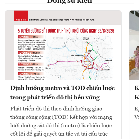
Dòng sự kiện
Định hướng metro và TOD chiến lược
K
trong phát triển đô thị bền vững
K
Phát triển đô thị theo định hướng giao
K
thông công cộng (TOD) kết hợp với mạng
V
lưới đường sắt đô thị (metro) là chiến lược
cốt lõi để giải quyết ùn tắc và tái cấu trúc