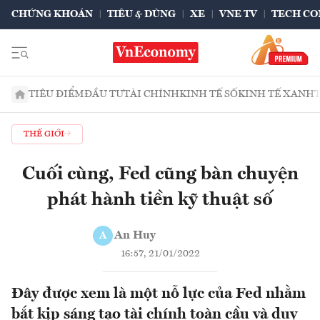
CHỨNG KHOÁN
TIÊU & DÙNG
XE
VNE TV
TECH CO
TIÊU ĐIỂM
ĐẦU TƯ
TÀI CHÍNH
KINH TẾ SỐ
KINH TẾ XANH
THẾ GIỚI
Cuối cùng, Fed cũng bàn chuyện
phát hành tiền kỹ thuật số
An Huy
A
16:57, 21/01/2022
Đây được xem là một nỗ lực của Fed nhằm
bắt kịp sáng tạo tài chính toàn cầu và duy