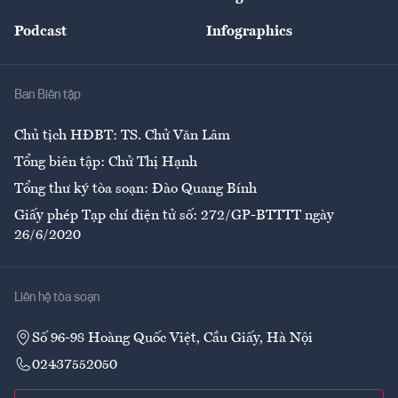
Đẹp +
An sinh
Podcast
Infographics
Giải trí
Y tế
Nhà
Ban Biên tập
Ẩm thực
Chủ tịch HĐBT: TS. Chử Văn Lâm
Tổng biên tập: Chử Thị Hạnh
Tổng thư ký tòa soạn: Đào Quang Bính
Giấy phép Tạp chí điện tử số: 272/GP-BTTTT ngày
26/6/2020
Liên hệ tòa soạn
Số 96-98 Hoàng Quốc Việt, Cầu Giấy, Hà Nội
02437552050