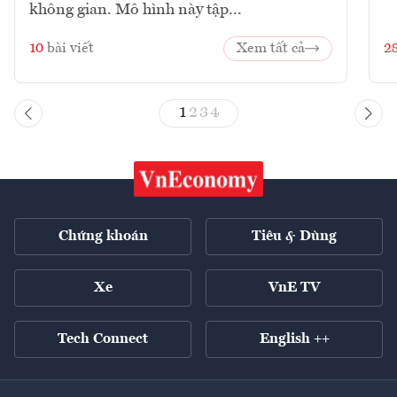
không gian. Mô hình này tập...
10
bài viết
Xem tất cả
2
1
2
3
4
Chứng khoán
Tiêu & Dùng
Xe
VnE TV
Tech Connect
English ++