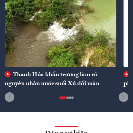
Thanh Hóa khẩn trương làm rõ
nguyên nhân nước suối Xú đổi màu
phí