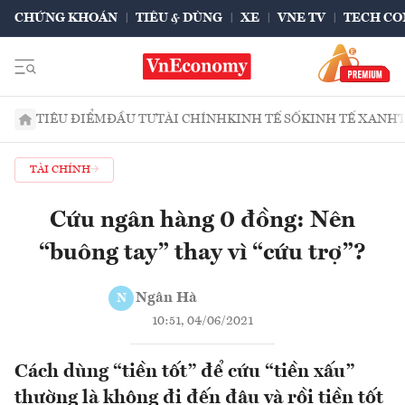
CHỨNG KHOÁN
TIÊU & DÙNG
XE
VNE TV
TECH CO
TIÊU ĐIỂM
ĐẦU TƯ
TÀI CHÍNH
KINH TẾ SỐ
KINH TẾ XANH
TÀI CHÍNH
Cứu ngân hàng 0 đồng: Nên
“buông tay” thay vì “cứu trợ”?
Ngân Hà
N
10:51, 04/06/2021
Cách dùng “tiền tốt” để cứu “tiền xấu”
thường là không đi đến đâu và rồi tiền tốt