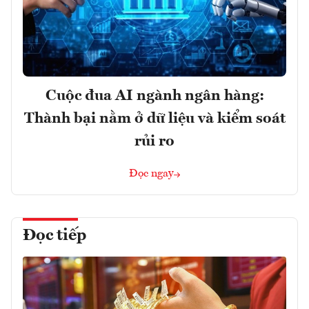
Cuộc đua AI ngành ngân hàng:
Thành bại nằm ở dữ liệu và kiểm soát
rủi ro
Đọc ngay
Đọc tiếp