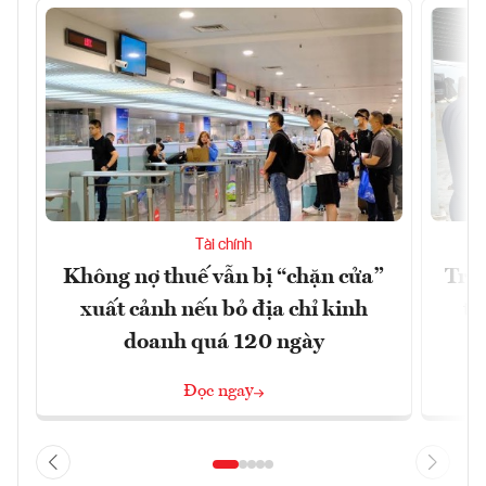
Tài chính
Không nợ thuế vẫn bị “chặn cửa”
Tron
xuất cảnh nếu bỏ địa chỉ kinh
từ
doanh quá 120 ngày
Đọc ngay