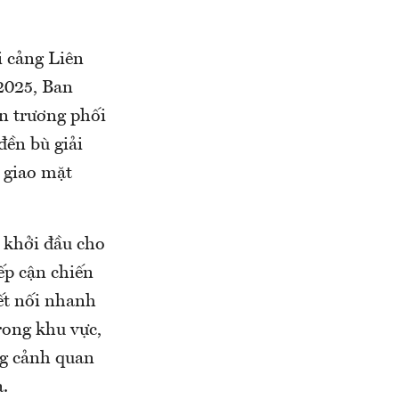
 cảng Liên
2025, Ban
ẩn trương phối
đền bù giải
n giao mặt
 khởi đầu cho
ếp cận chiến
ết nối nhanh
rong khu vực,
ng cảnh quan
.