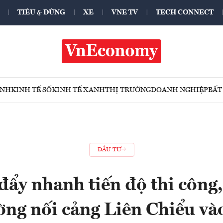
TIÊU & DÙNG
XE
VNE TV
TECH CONNECT
ÍNH
KINH TẾ SỐ
KINH TẾ XANH
THỊ TRƯỜNG
DOANH NGHIỆP
BẤT
ĐẦU TƯ
ẩy nhanh tiến độ thi công
ờng nối cảng Liên Chiểu và