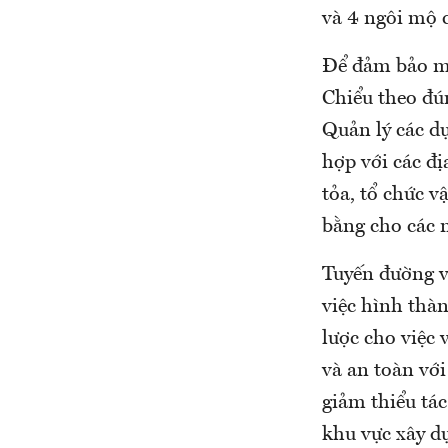
và 4 ngôi mộ c
Để đảm bảo mặ
Chiểu theo đú
Quản lý các d
hợp với các đị
tỏa, tổ chức v
bằng cho các n
Tuyến đường v
việc hình thà
lược cho việc
và an toàn với
giảm thiểu tá
khu vực xây d