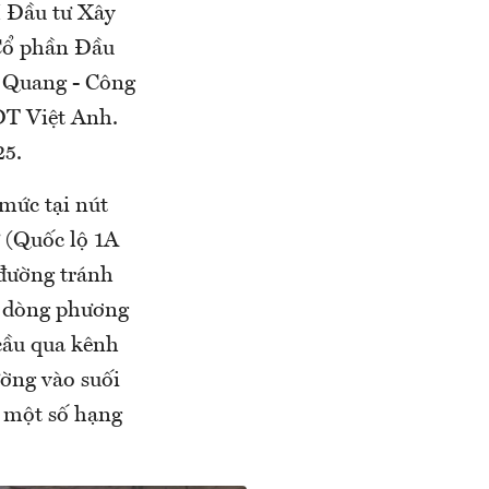
 Đầu tư Xây
Cổ phần Đầu
 Quang - Công
ĐT Việt Anh.
25.
mức tại nút
 (Quốc lộ 1A
 đường tránh
 dòng phương
 cầu qua kênh
ờng vào suối
 một số hạng