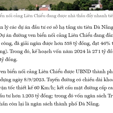
n nối cảng Liên Chiểu đang được nhà thầu đẩy nhanh tiế
 lý các dự án đầu tư cơ sở hạ tầng ưu tiên Đà Nẵng
 Dự án đường ven biển nối cảng Liên Chiểu đang đả
i công, đã giải ngân được hơn 558 tỷ đồng, đạt 46%
ồng). Trong đó, kế hoạch vốn năm 2024 là 271 tỷ đồn
tỷ đồng.
ven biển nối cảng Liên Chiểu được UBND thành p
 dựng ngày 8/9/2023. Tuyến đường có chiều dài kh
 vận tốc thiết kế 60 Km/h; kết cấu mặt đường cấp c
ầu tư hơn 1.203 tỷ đồng; trong đó vốn ngân sách T
phần còn lại là ngân sách thành phố Đà Nẵng.