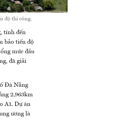
n độ thi công.
, tính đến
m bảo tiến độ
 tổng mức đầu
g, đã giải
hố Đà Nẵng
oảng 2,963km
ao A1. Dự án
rung ương là