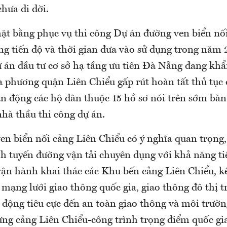
hưa di dời.
t bằng phục vụ thi công Dự án đường ven biển nối
ng tiến độ và thời gian đưa vào sử dụng trong năm 
ự án đầu tư cơ sở hạ tầng ưu tiên Đà Nẵng đang kh
a phương quận Liên Chiểu gấp rút hoàn tất thủ tục 
ận động các hộ dân thuộc 15 hồ sơ nói trên sớm bà
hà thầu thi công dự án.
en biển nối cảng Liên Chiểu có ý nghĩa quan trọng,
nh tuyến đường vận tải chuyên dụng với khả năng ti
 vận hành khai thác các Khu bến cảng Liên Chiểu, k
 mạng lưới giao thông quốc gia, giao thông đô thị t
c động tiêu cực đến an toàn giao thông và môi trườ
ựng cảng Liên Chiểu-công trình trọng điểm quốc gia