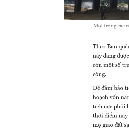
Một trong các c
Theo Ban quản
này đang được 
còn một số tr
công.
Để đảm bảo tiế
hoạch vốn năm
tích cực phối
thời điểm này
mộ giao đất sạ