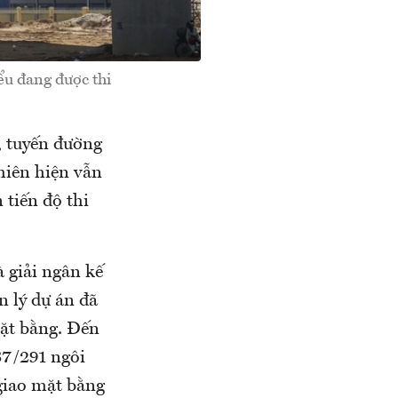
ểu đang được thi
, tuyến đường
hiên hiện vẫn
tiến độ thi
 giải ngân kế
n lý dự án đã
mặt bằng. Đến
87/291 ngôi
 giao mặt bằng