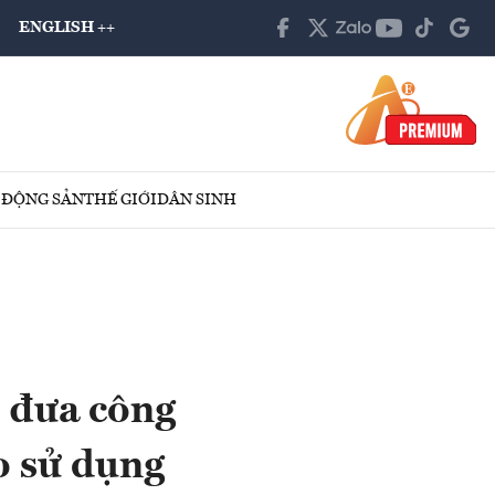
ENGLISH ++
 ĐỘNG SẢN
THẾ GIỚI
DÂN SINH
, đưa công
o sử dụng