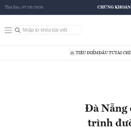
Thứ Sáu, 07/08/2026
CHỨNG KHOÁN
TIÊU ĐIỂM
ĐẦU TƯ
TÀI CH
Đà Nẵng đ
trình đư