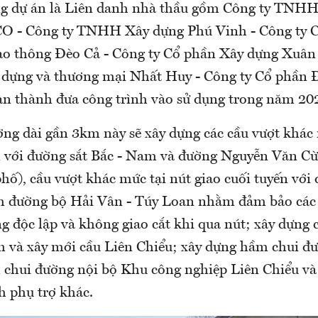
ng dự án là Liên danh nhà thầu gồm Công ty TNHH
 - Công ty TNHH Xây dựng Phú Vinh - Công ty 
ao thông Đèo Cả - Công ty Cổ phần Xây dựng Xuân
dựng và thương mại Nhất Huy - Công ty Cổ phần 
àn thành đưa công trình vào sử dụng trong năm 20
ờng dài gần 3km này sẽ xây dựng các cầu vượt khác 
n với đường sắt Bắc - Nam và đường Nguyễn Văn Cừ
hố), cầu vượt khác mức tại nút giao cuối tuyến với
 đường bộ Hải Vân - Túy Loan nhằm đảm bảo các
ng độc lập và không giao cắt khi qua nút; xây dựng
h và xây mới cầu Liên Chiểu; xây dựng hầm chui đư
chui đường nội bộ Khu công nghiệp Liên Chiểu và
h phụ trợ khác.