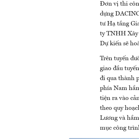
Đơn vị thi cô
dựng DACINCO
tư Hạ tầng Gi
ty TNHH Xây 
Dự kiến sẽ ho
Trên tuyến đư
giao đầu tuyế
đi qua thành p
phía Nam hầm
tiện ra vào cả
theo quy hoạc
Lương và hầm 
mục công trìn