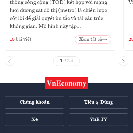
thông công cộng (TOD) kết hợp với mạng
V
lưới đường sắt đô thị (metro) là chiến lược
cốt lõi để giải quyết ùn tắc và tái cấu trúc
không gian. Mô hình này tập...
10
bài viết
Xem tất cả
2
1
2
3
4
Chứng khoán
Tiêu & Dùng
Xe
VnE TV