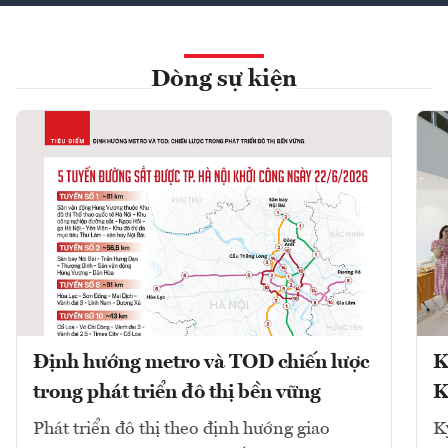
Dòng sự kiện
Định hướng metro và TOD chiến lược
K
trong phát triển đô thị bền vững
K
Phát triển đô thị theo định hướng giao
K