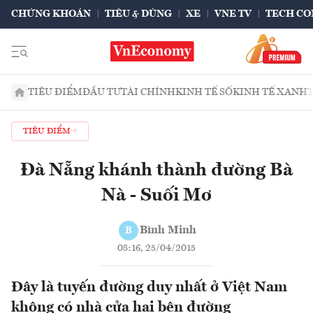
CHỨNG KHOÁN
TIÊU & DÙNG
XE
VNE TV
TECH CO
TIÊU ĐIỂM
ĐẦU TƯ
TÀI CHÍNH
KINH TẾ SỐ
KINH TẾ XANH
TIÊU ĐIỂM
Đà Nẵng khánh thành đường Bà
Nà - Suối Mơ
Bình Minh
B
08:16, 25/04/2015
Đây là tuyến đường duy nhất ở Việt Nam
không có nhà cửa hai bên đường