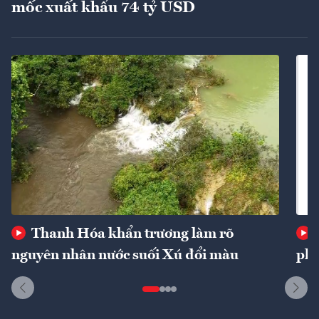
mốc xuất khẩu 74 tỷ USD
Thanh Hóa khẩn trương làm rõ
nguyên nhân nước suối Xú đổi màu
phí