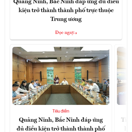
Quảng Ninh, Bắc Ninh đáp ứng đủ điều
kiện trở thành thành phố trực thuộc
Trung ương
Đọc ngay
Tiêu điểm
Quảng Ninh, Bắc Ninh đáp ứng
Tiế
đủ điều kiện trở thành thành phố
hệ