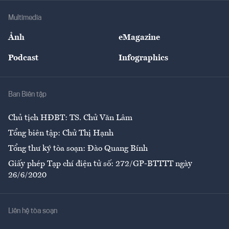
Doanh nghiệp
Địa phương
Thị trường
Bảo hiểm
Multimedia
Sự kiện
Nhân lực
Ảnh
eMagazine
Đẹp +
An sinh
Podcast
Infographics
Giải trí
Y tế
Nhà
Ban Biên tập
Ẩm thực
Chủ tịch HĐBT: TS. Chử Văn Lâm
Tổng biên tập: Chử Thị Hạnh
Tổng thư ký tòa soạn: Đào Quang Bính
Giấy phép Tạp chí điện tử số: 272/GP-BTTTT ngày
26/6/2020
Liên hệ tòa soạn