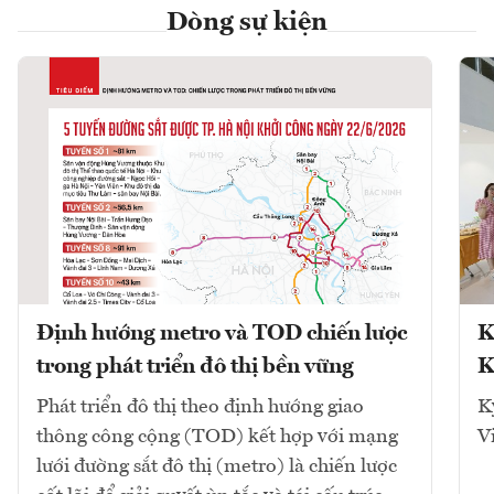
Dòng sự kiện
Định hướng metro và TOD chiến lược
K
trong phát triển đô thị bền vững
K
Phát triển đô thị theo định hướng giao
K
thông công cộng (TOD) kết hợp với mạng
V
lưới đường sắt đô thị (metro) là chiến lược