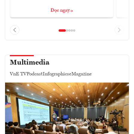
Đọc ngay
Multimedia
VnE TV
Podcast
Infographics
eMagazine