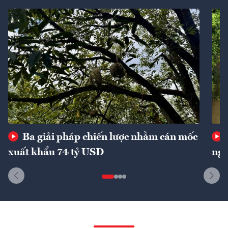
Ba giải pháp chiến lược nhằm cán mốc
xuất khẩu 74 tỷ USD
ngu