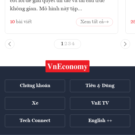
cốt lõi để giải quyết ùn tắc và tái cấu trúc
không gian. Mô hình này tập...
10
bài viết
Xem tất cả
2
1
2
3
4
Chứng khoán
Tiêu & Dùng
Xe
VnE TV
Tech Connect
English ++