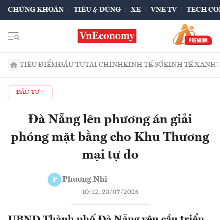
CHỨNG KHOÁN
TIÊU & DÙNG
XE
VNE TV
TECH CO
TIÊU ĐIỂM
ĐẦU TƯ
TÀI CHÍNH
KINH TẾ SỐ
KINH TẾ XANH
ĐẦU TƯ
Đà Nẵng lên phương án giải
phóng mặt bằng cho Khu Thương
mại tự do
Phương Nhi
P
10:12, 23/07/2025
UBND Thành phố Đà Nẵng yêu cầu triển