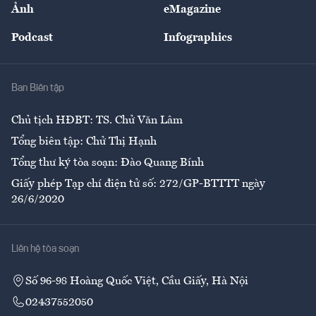
Ảnh
eMagazine
Đẹp +
An sinh
Podcast
Infographics
Giải trí
Y tế
Nhà
Ban Biên tập
Ẩm thực
Chủ tịch HĐBT: TS. Chử Văn Lâm
Tổng biên tập: Chử Thị Hạnh
Tổng thư ký tòa soạn: Đào Quang Bính
Giấy phép Tạp chí điện tử số: 272/GP-BTTTT ngày
26/6/2020
Liên hệ tòa soạn
Số 96-98 Hoàng Quốc Việt, Cầu Giấy, Hà Nội
02437552050