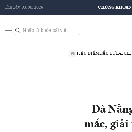
Thứ Bảy, 08/08/2026
CHỨNG KHOÁN
TIÊU ĐIỂM
ĐẦU TƯ
TÀI CH
Đà Nẵng
mắc, giải