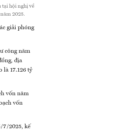
ại hội nghị về
g năm 2025.
ác giải phóng
tư công năm
 đồng
,
địa
 là 17.126 tỷ
ạch vốn năm
hoạch vốn
5/7/2025, kế