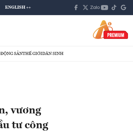
ENGLISH ++
 ĐỘNG SẢN
THẾ GIỚI
DÂN SINH
n, vương
ầu tư công