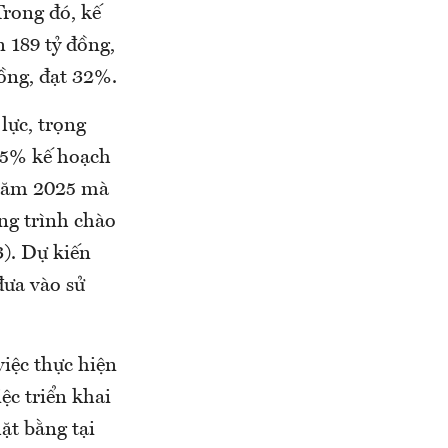
Trong đó, kế
 189 tỷ đồng,
ồng, đạt 32%.
lực, trọng
7,5% kế hoạch
 năm 2025 mà
ng trình chào
). Dự kiến
đưa vào sử
iệc thực hiện
ệc triển khai
ặt bằng tại