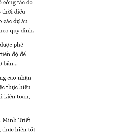
ổ công tác do
 thời điều
o các dự án
heo quy định.
 được phê
tiến độ để
 bản...
âng cao nhận
ệc thực hiện
i kiện toàn,
 Minh Triết
 thực hiện tốt