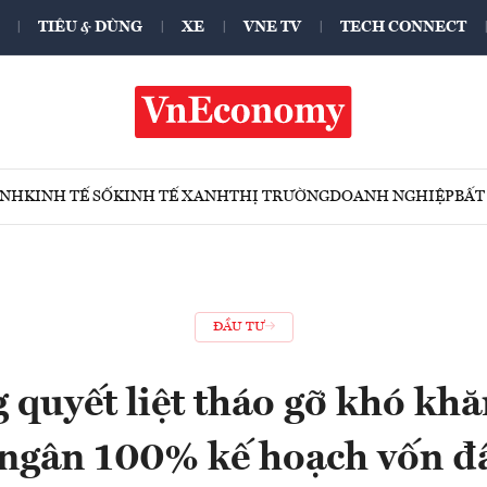
TIÊU & DÙNG
XE
VNE TV
TECH CONNECT
ÍNH
KINH TẾ SỐ
KINH TẾ XANH
THỊ TRƯỜNG
DOANH NGHIỆP
BẤT
ĐẦU TƯ
 quyết liệt tháo gỡ khó khă
 ngân 100% kế hoạch vốn đ