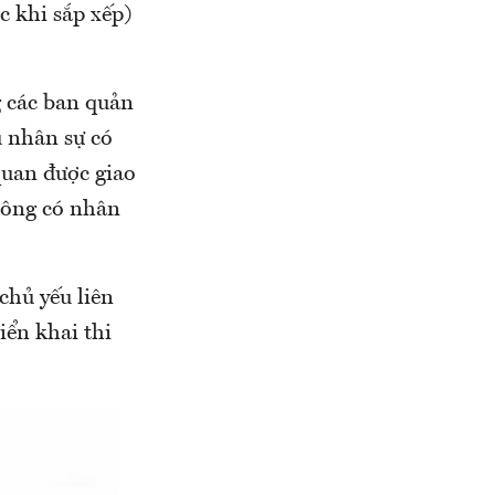
c khi sắp xếp)
g các ban quản
u nhân sự có
quan được giao
hông có nhân
chủ yếu liên
iển khai thi