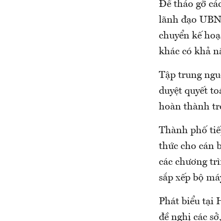
Để tháo gỡ cá
lãnh đạo UBND
chuyển kế hoạ
khác có khả nă
Tập trung ngu
duyệt quyết to
hoàn thành tr
Thành phố tiếp
thức cho cán b
các chương trì
sắp xếp bộ má
Phát biểu tại
đề nghị các s