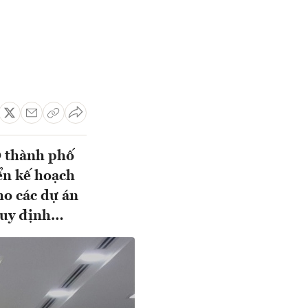
D thành phố
yển kế hoạch
ho các dự án
 quy định…