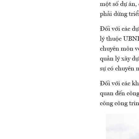
một số dự án, 
phải dừng triể
Đối với các d
lý thuộc UBND
chuyên môn về
quản lý xây d
sự có chuyên 
Đối với các k
quan đến công 
công công trìn