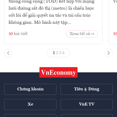
thông công cộng (TOD) kết hợp với mạng
V
lưới đường sắt đô thị (metro) là chiến lược
cốt lõi để giải quyết ùn tắc và tái cấu trúc
không gian. Mô hình này tập...
10
bài viết
Xem tất cả
2
1
2
3
4
Chứng khoán
Tiêu & Dùng
Xe
VnE TV