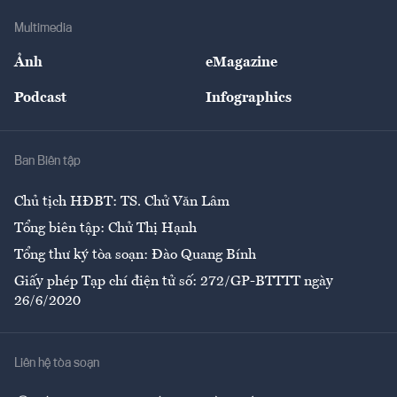
Doanh nghiệp
Địa phương
Thị trường
Bảo hiểm
Multimedia
Sự kiện
Nhân lực
Ảnh
eMagazine
Đẹp +
An sinh
Podcast
Infographics
Giải trí
Y tế
Nhà
Ban Biên tập
Ẩm thực
Chủ tịch HĐBT: TS. Chử Văn Lâm
Tổng biên tập: Chử Thị Hạnh
Tổng thư ký tòa soạn: Đào Quang Bính
Giấy phép Tạp chí điện tử số: 272/GP-BTTTT ngày
26/6/2020
Liên hệ tòa soạn