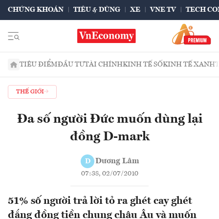
CHỨNG KHOÁN
TIÊU & DÙNG
XE
VNE TV
TECH CO
TIÊU ĐIỂM
ĐẦU TƯ
TÀI CHÍNH
KINH TẾ SỐ
KINH TẾ XANH
THẾ GIỚI
Đa số người Đức muốn dùng lại
đồng D-mark
Dương Lâm
D
07:38, 02/07/2010
51% số người trả lời tỏ ra ghét cay ghét
đắng đồng tiền chung châu Âu và muốn