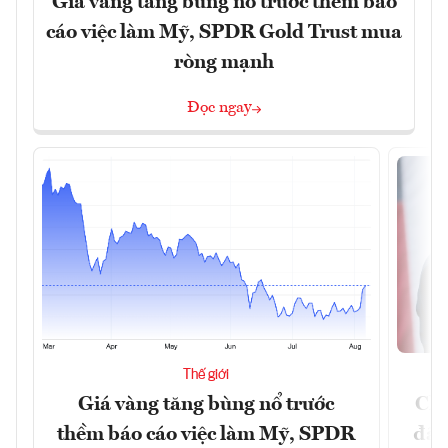
Giá vàng tăng bùng nổ trước thềm báo
cáo việc làm Mỹ, SPDR Gold Trust mua
ròng mạnh
Đọc ngay
Thế giới
Giá vàng tăng bùng nổ trước
Chí
thềm báo cáo việc làm Mỹ, SPDR
đã 