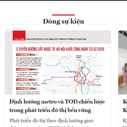
Dòng sự kiện
Định hướng metro và TOD chiến lược
K
trong phát triển đô thị bền vững
K
Phát triển đô thị theo định hướng giao
K