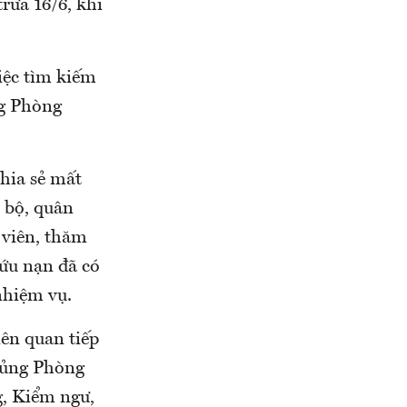
 trưa 16/6, khi
việc tìm kiếm
g Phòng
chia sẻ mất
n bộ, quân
 viên, thăm
cứu nạn đã có
nhiệm vụ.
ên quan tiếp
chủng Phòng
g, Kiểm ngư,