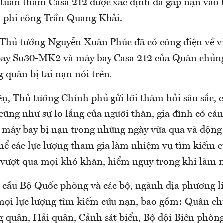
 tuần thám Casa 212 được xác định đã gặp nạn vào
m phi công Trần Quang Khải.
y, Thủ tướng Nguyễn Xuân Phúc đã có công điện về 
bay Su30-MK2 và máy bay Casa 212 của Quân chủn
quân bị tai nạn nói trên.
̣n, Thủ tướng Chính phủ gửi lời thăm hỏi sâu sắc, 
 cũng như sự lo lắng của người thân, gia đình có cá
 máy bay bị nạn trong những ngày vừa qua và động
thể các lực lượng tham gia làm nhiệm vụ tìm kiếm 
 vượt qua mọi khó khăn, hiểm nguy trong khi làm 
 cầu Bộ Quốc phòng và các bộ, ngành địa phương li
 mọi lực lượng tìm kiếm cứu nạn, bao gồm: Quân 
 quân, Hải quân, Cảnh sát biển, Bộ đội Biên phòn