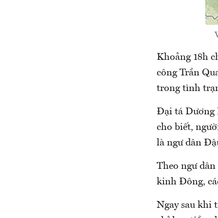
V
Khoảng 18h chi
công Trần Quan
trong tình trạ
Đại tá Dương 
cho biết, người
là ngư dân Đậ
Theo ngư dân n
kinh Đông, cá
Ngay sau khi ti