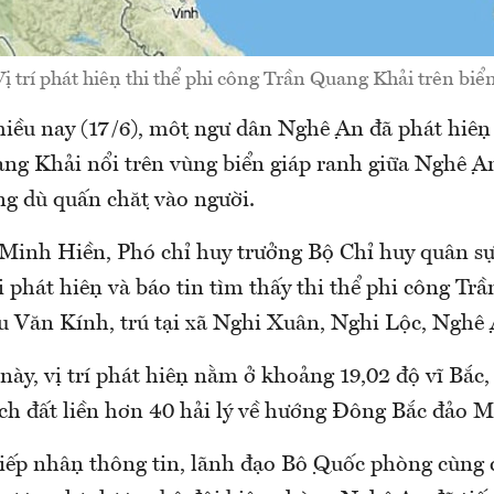
ị trí phát hiện thi thể phi công Trần Quang Khải trên biể
ều nay (17/6), một ngư dân Nghệ An đã phát hiện 
g Khải nổi trên vùng biển giáp ranh giữa Nghệ An
ng dù quấn chặt vào người.
Minh Hiền, Phó chỉ huy trưởng Bộ Chỉ huy quân s
 phát hiện và báo tin tìm thấy thi thể phi công T
u Văn Kính, trú tại xã Nghi Xuân, Nghi Lộc, Nghệ
ày, vị trí phát hiện nằm ở khoảng 19,02 độ vĩ Bắc,
ch đất liền hơn 40 hải lý về hướng Đông Bắc đảo M
ếp nhận thông tin, lãnh đạo Bộ Quốc phòng cùng ca