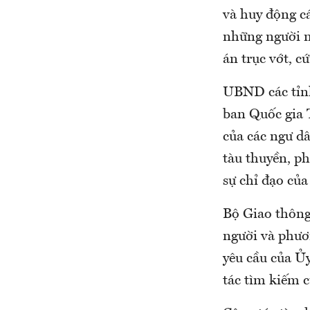
và huy động c
những người mấ
án trục vớt, c
UBND các tỉnh
ban Quốc gia 
của các ngư dâ
tàu thuyền, p
sự chỉ đạo củ
Bộ Giao thông
người và phươn
yêu cầu của Ủ
tác tìm kiếm 