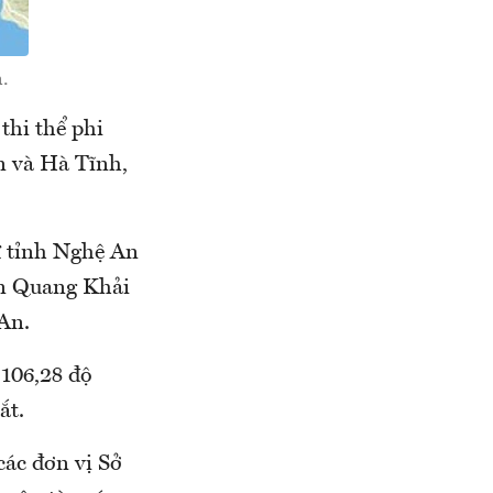
n.
thi thể phi
 và Hà Tĩnh,
ự tỉnh Nghệ An
rần Quang Khải
 An.
 106,28 độ
ắt.
́c đơn vị Sở