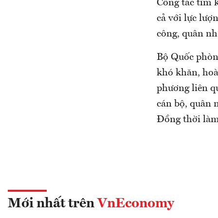
Công tác tìm k
cả với lực lư
công, quân nh
Bộ Quốc phòng 
khó khăn, hoà
phương liên q
cán bộ, quân 
Đồng thời làm 
Mới nhất trên
VnEconomy