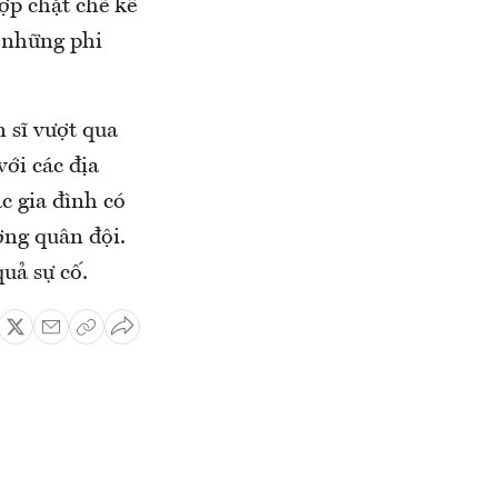
ợp chặt chẽ kể
c những phi
 sĩ vượt qua
ới các địa
c gia đình có
ơng quân đội.
uả sự cố.