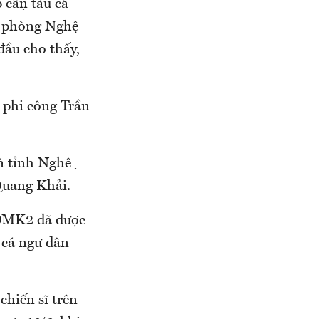
cận tàu cá
ên phòng Nghệ
đầu cho thấy,
ể phi công Trần
à tỉnh Nghệ
 Quang Khải.
30MK2 đã được
 cá ngư dân
chiến sĩ trên