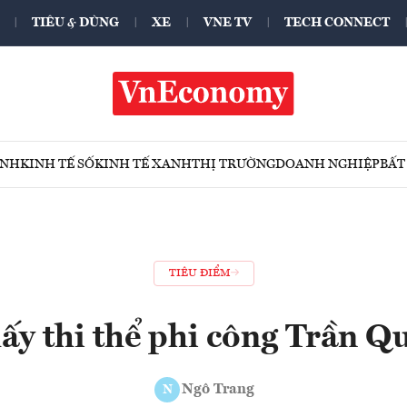
TIÊU & DÙNG
XE
VNE TV
TECH CONNECT
ÍNH
KINH TẾ SỐ
KINH TẾ XANH
THỊ TRƯỜNG
DOANH NGHIỆP
BẤT
TIÊU ĐIỂM
hấy thi thể phi công Trần 
Ngô Trang
N