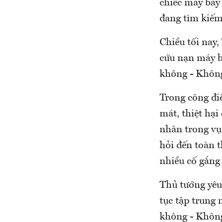
chiếc máy bay
đang tìm kiế
Chiều tối na
cứu nạn máy 
không - Không 
Trong công điê
mát, thiệt hại
nhân trong vụ
hỏi đến toàn 
nhiều cố gắng
Thủ tướng yêu
tục tập trung
không - Không