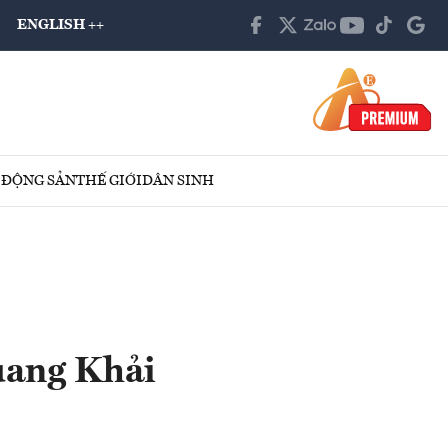
ENGLISH ++
 ĐỘNG SẢN
THẾ GIỚI
DÂN SINH
Quang Khải