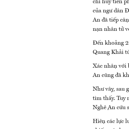
chỉ huy tiền p
của ngư dân Đ
An đã tiếp cận
nạn nhân tử v
Đến khoảng 2
Quang Khải từ 
Xác nhận với 
An cũng đã kh
Như vậy, sau g
tìm thấy. Tuy
Nghệ An cứu s
Hiện các lực 