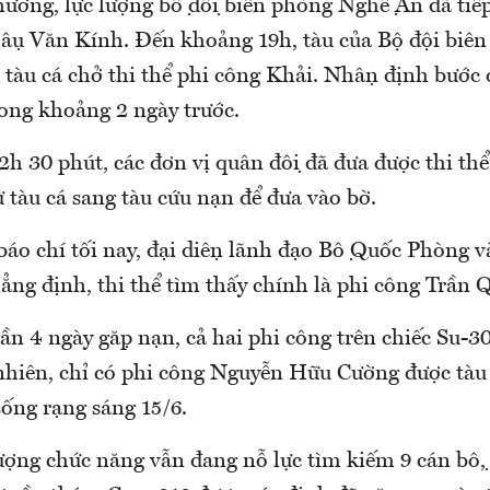
hương, lực lượng bộ đội biên phòng Nghệ An đã tiếp 
ậu Văn Kính. Đến khoảng 19h, tàu của Bộ đội bi
 tàu cá chở thi thể phi công Khải. Nhận định bước 
ong khoảng 2 ngày trước.
2h 30 phút, các đơn vị quân đội đã đưa được thi th
tàu cá sang tàu cứu nạn để đưa vào bờ.
báo chí tối nay, đại diện lãnh đạo Bộ Quốc Phòng v
ẳng định, thi thể tìm thấy chính là phi công Trần
ần 4 ngày gặp nạn, cả hai phi công trên chiếc Su-
 nhiên, chỉ có phi công Nguyễn Hữu Cường được tàu
ống rạng sáng 15/6.
lượng chức năng vẫn đang nỗ lực tìm kiếm 9 cán bộ, 