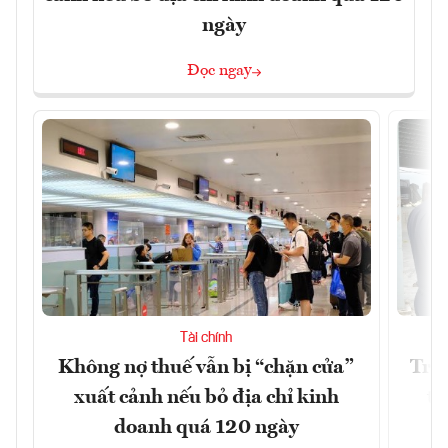
ngày
Đọc ngay
Tài chính
Không nợ thuế vẫn bị “chặn cửa”
Tron
xuất cảnh nếu bỏ địa chỉ kinh
từ
doanh quá 120 ngày