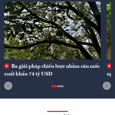
Ba giải pháp chiến lược nhằm cán mốc
xuất khẩu 74 tỷ USD
ngu