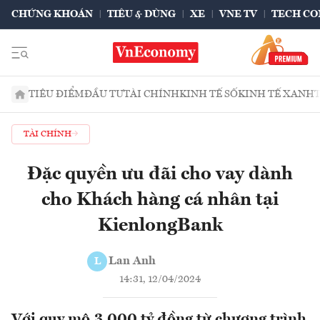
CHỨNG KHOÁN
TIÊU & DÙNG
XE
VNE TV
TECH CO
TIÊU ĐIỂM
ĐẦU TƯ
TÀI CHÍNH
KINH TẾ SỐ
KINH TẾ XANH
TÀI CHÍNH
Đặc quyền ưu đãi cho vay dành
cho Khách hàng cá nhân tại
KienlongBank
Lan Anh
L
14:31, 12/04/2024
Với quy mô 3.000 tỷ đồng từ chương trình