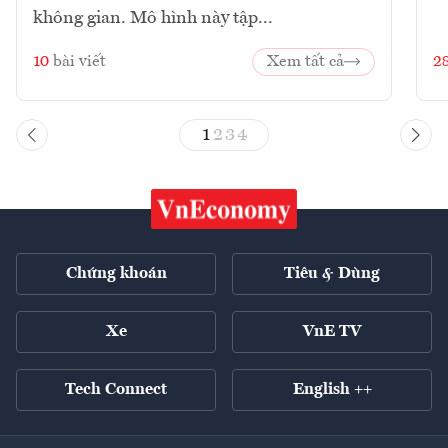
không gian. Mô hình này tập...
10
bài viết
Xem tất cả
2
1
2
3
4
Chứng khoán
Tiêu & Dùng
Xe
VnE TV
Tech Connect
English ++