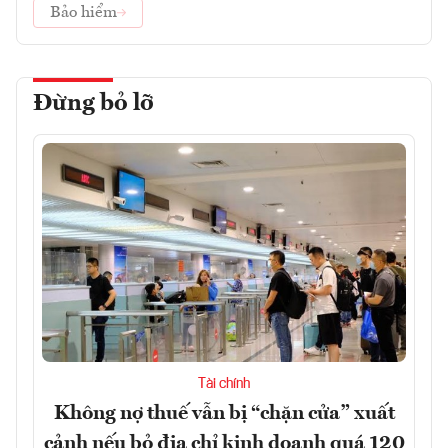
Bảo hiểm
Đừng bỏ lỡ
Tài chính
Không nợ thuế vẫn bị “chặn cửa” xuất
cảnh nếu bỏ địa chỉ kinh doanh quá 120