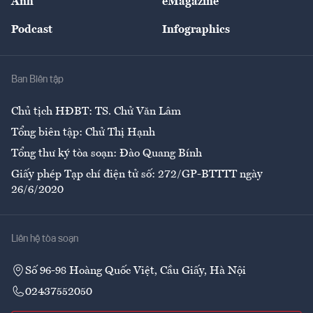
Ảnh
eMagazine
Đẹp +
An sinh
Podcast
Infographics
Giải trí
Y tế
Nhà
Ban Biên tập
Ẩm thực
Chủ tịch HĐBT: TS. Chử Văn Lâm
Tổng biên tập: Chử Thị Hạnh
Tổng thư ký tòa soạn: Đào Quang Bính
Giấy phép Tạp chí điện tử số: 272/GP-BTTTT ngày
26/6/2020
Liên hệ tòa soạn
Số 96-98 Hoàng Quốc Việt, Cầu Giấy, Hà Nội
02437552050