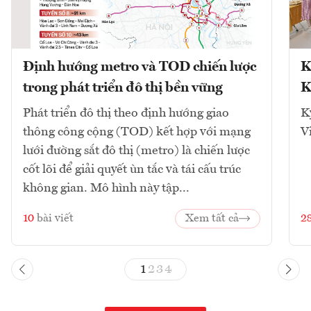
Định hướng metro và TOD chiến lược
K
trong phát triển đô thị bền vững
K
Phát triển đô thị theo định hướng giao
K
thông công cộng (TOD) kết hợp với mạng
V
lưới đường sắt đô thị (metro) là chiến lược
cốt lõi để giải quyết ùn tắc và tái cấu trúc
không gian. Mô hình này tập...
10
bài viết
Xem tất cả
2
1
2
3
4