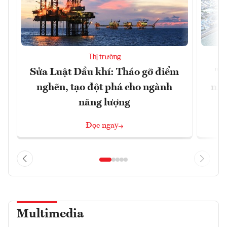
Thị trường
Sửa Luật Dầu khí: Tháo gỡ điểm
"H
nghẽn, tạo đột phá cho ngành
nhì
năng lượng
Đọc ngay
Multimedia