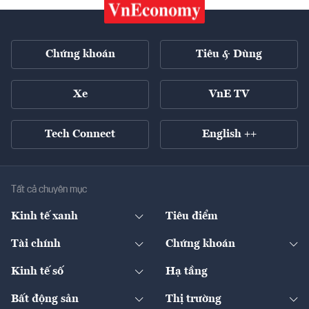
Chứng khoán
Tiêu & Dùng
Xe
VnE TV
Tech Connect
English ++
Tất cả chuyên mục
Kinh tế xanh
Tiêu điểm
Chuyển động xanh
Tài chính
Chứng khoán
Pháp lý
Ngân hàng
Doanh nghiệp niêm yết
Kinh tế số
Hạ tầng
Thương hiệu xanh
Thị trường vốn
Thị trường
Sản phẩm - Thị trường
Bất động sản
Thị trường
Diễn đàn