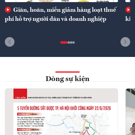
Giãn, hoãn, miễn giảm hàng loạt thuế
phí hỗ trợ người dân và doanh nghiệp
kin
Dòng sự kiện