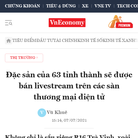
CHỨNG KHOÁN
TIÊU & DÙNG
XE
VNE TV
TECH CO
TIÊU ĐIỂM
ĐẦU TƯ
TÀI CHÍNH
KINH TẾ SỐ
KINH TẾ XANH
THỊ TRƯỜNG
Đặc sản của 63 tỉnh thành sẽ được
bán livestream trên các sàn
thương mại điện tử
Vũ Khuê
V
15:14, 07/07/2021
Không chỉ là sầu riêng R16 Trà Vinh, xoài