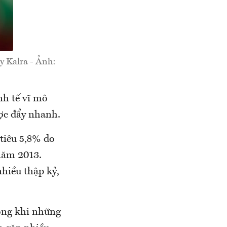
y Kalra - Ảnh:
nh tế vĩ mô
ợc đẩy nhanh.
tiêu 5,8% do
năm 2013.
hiều thập kỷ,
rong khi những