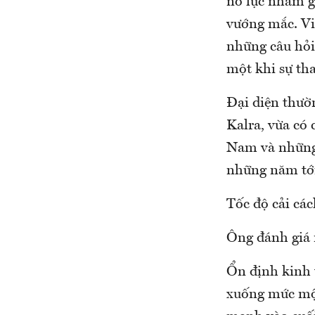
nỗ lực nhằm g
vướng mắc. Vi
những câu hỏi 
một khi sự tha
Đại diện thườ
Kalra, vừa có 
Nam và những 
những năm tới.
Tốc độ cải cá
Ông đánh giá 
Ổn định kinh 
xuống mức một