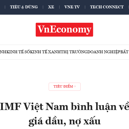
TIÊU & DÙNG
XE
VNE TV
TECH CONNECT
ÍNH
KINH TẾ SỐ
KINH TẾ XANH
THỊ TRƯỜNG
DOANH NGHIỆP
BẤT
TIÊU ĐIỂM
 IMF Việt Nam bình luận về 
giá dầu, nợ xấu