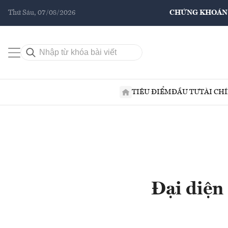
Thứ Sáu, 07/08/2026
CHỨNG KHOÁN
TIÊU ĐIỂM
ĐẦU TƯ
TÀI CH
Đại diện