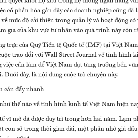
iải quyết khối nợ xấu trong hệ thống ngân hàng vẫ
ệc cổ phần hóa gần đây các doanh nghiệp cũng đã 
về mức độ cải thiện trong quản lý và hoạt động có 
m gia của khu vực tư nhân vào quá trình này còn r
ng trực của Quỹ Tiền tệ Quốc tế (IMF) tại Việt Nam
cuộc trao đổi với Wall Street Journal về tình hình k
việc cần làm để Việt Nam đạt tăng trưởng bền vữn
 Dưới đây, là nội dung cuộc trò chuyện này.
ch cần đẩy nhanh
như thế nào về tình hình kinh tế Việt Nam hiện na
tế vĩ mô đã được duy trì trong hơn hai năm. Lạm p
 con số trong thời gian dài, một phần nhờ giá dầu 