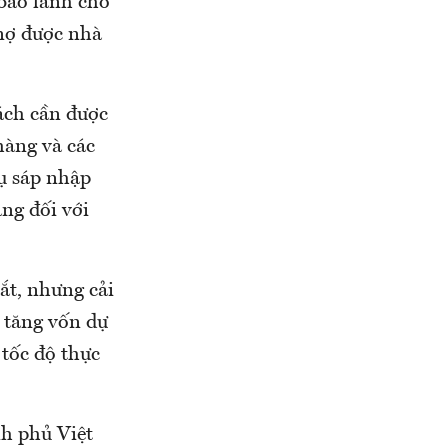
 bảo lãnh cho
 nợ được nhà
cách cần được
hàng và các
ụ sáp nhập
ng đối với
ắt, nhưng cải
 tăng vốn dự
 tốc độ thực
h phủ Việt