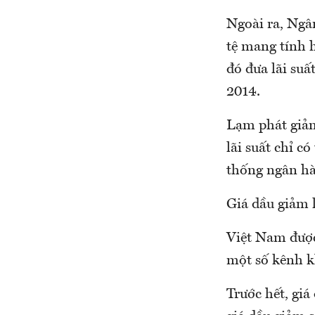
Ngoài ra, Ngâ
tệ mang tính 
đó đưa lãi suấ
2014.
Lạm phát giảm 
lãi suất chỉ c
thống ngân hà
Giá dầu giảm 
Việt Nam được 
một số kênh k
Trước hết, giá