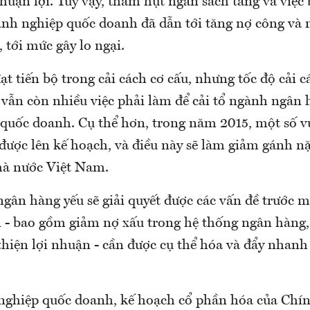
thuận lợi. Tuy vậy, thâm hụt ngân sách tăng và việc
anh nghiệp quốc doanh đã dẫn tới tăng nợ công và
 tới mức gây lo ngại.
t tiến bộ trong cải cách cơ cấu, nhưng tốc độ cải 
 vẫn còn nhiều việc phải làm để cải tổ ngành ngân 
quốc doanh. Cụ thể hơn, trong năm 2015, một số v
được lên kế hoạch, và điều này sẽ làm giảm gánh nặ
à nước Việt Nam.
gân hàng yếu sẽ giải quyết được các vấn đề trước m
n - bao gồm giảm nợ xấu trong hệ thống ngân hàng,
thiện lợi nhuận - cần được cụ thể hóa và đẩy nhanh
nghiệp quốc doanh, kế hoạch cổ phần hóa của Chín