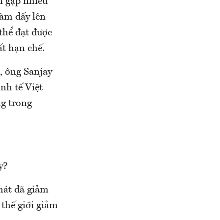
n gặp nhiều
làm dấy lên
thể đạt được
ất hạn chế.
, ông Sanjay
inh tế Việt
g trong
y?
hát đã giảm
thế giới giảm