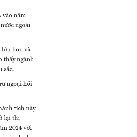
% vào năm
p nước ngoài
 lớn hơn và
ho thấy ngành
i sắc.
trữ ngoại hối
hành tích này
 lại thị
năm 2014 với