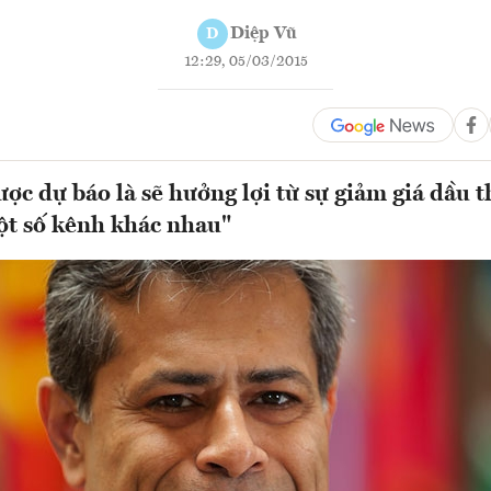
Diệp Vũ
D
12:29, 05/03/2015
ợc dự báo là sẽ hưởng lợi từ sự giảm giá dầu th
ột số kênh khác nhau"