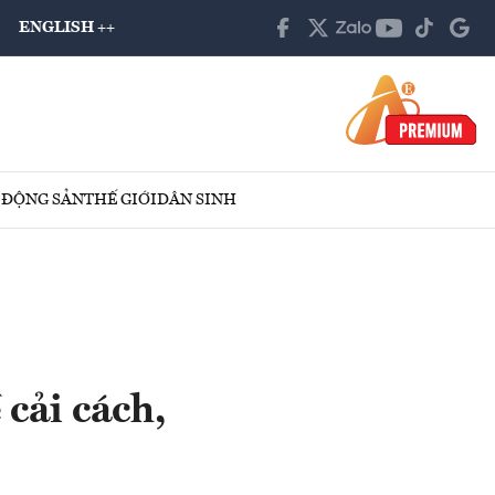
ENGLISH ++
 ĐỘNG SẢN
THẾ GIỚI
DÂN SINH
cải cách,