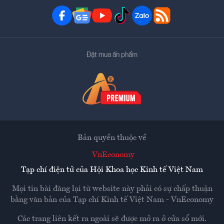
Đặt mua ấn phẩm
Bản quyền thuộc về
VnEconomy
Tạp chí điện tử của Hội Khoa học Kinh tế Việt Nam
Mọi tin bài đăng lại từ website này phải có sự chấp thuận
bằng văn bản của
Tạp chí Kinh tế Việt Nam - VnEconomy
Các trang liên kết ra ngoài sẽ được mở ra ở cửa sổ mới.