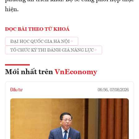
hiện.
ĐỌC BÀI THEO TỪ KHOÁ
ĐẠI HỌC QUỐC GIA HÀ NỘI
TỔ CHỨC KỲ THI ĐÁNH GIÁ NĂNG LỰC
Mới nhất trên
VnEconomy
Đầu tư
06:56, 07/08/2026