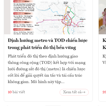
Định hướng metro và TOD chiến lược
K
trong phát triển đô thị bền vững
K
Phát triển đô thị theo định hướng giao
K
thông công cộng (TOD) kết hợp với mạng
V
lưới đường sắt đô thị (metro) là chiến lược
cốt lõi để giải quyết ùn tắc và tái cấu trúc
không gian. Mô hình này tập...
10
bài viết
Xem tất cả
2