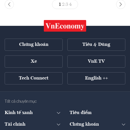
1
2
3
4
Chứng khoán
Tiêu & Dùng
Xe
VnE TV
Tech Connect
English ++
Tất cả chuyên mục
Kinh tế xanh
Tiêu điểm
Chuyển động xanh
Tài chính
Chứng khoán