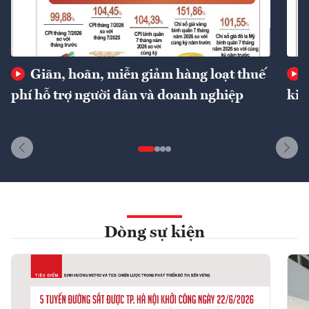
Giãn, hoãn, miễn giảm hàng loạt thuế
phí hỗ trợ người dân và doanh nghiệp
kin
Dòng sự kiện