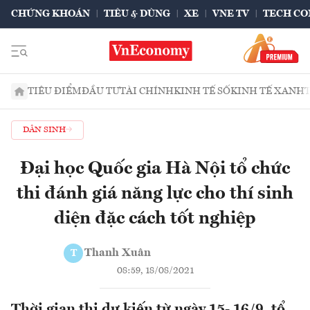
CHỨNG KHOÁN
TIÊU & DÙNG
XE
VNE TV
TECH CO
TIÊU ĐIỂM
ĐẦU TƯ
TÀI CHÍNH
KINH TẾ SỐ
KINH TẾ XANH
DÂN SINH
Đại học Quốc gia Hà Nội tổ chức
thi đánh giá năng lực cho thí sinh
diện đặc cách tốt nghiệp
Thanh Xuân
T
08:59, 18/08/2021
Thời gian thi dự kiến từ ngày 15- 16/9, tổ