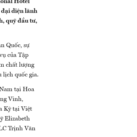
ional Hotel
đại diện lãnh
h, quỹ đầu tư,
àn Quốc, sự
vụ của Tập
ẩm chất lượng
 lịch quốc gia.
 Nam tại Hoa
ng Vinh,
 Kỳ tại Việt
 Elizabeth
FLC Trịnh Văn