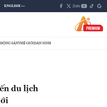
ENGLISH ++
 ĐỘNG SẢN
THẾ GIỚI
DÂN SINH
ến du lịch
ới