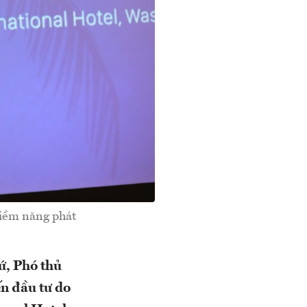
tiềm năng phát
sứ, Phó thủ
ến đầu tư do