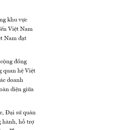
ong khu vực
 đến Việt Nam
ệt Nam đạt
à cộng đồng
g quan hệ Việt
các doanh
toàn diện giữa
c, Đại sứ quán
 hành, hỗ trợ