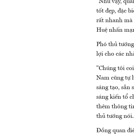
"Như vậy, quan
tốt đẹp, đặc b
rất nhanh mà 
Huệ nhấn mạ
Phó thủ tướng
lợi cho các nh
"Chúng tôi co
Nam cũng tự h
sáng tạo, sẵn 
sáng kiến tổ 
thêm thông tin
thủ tướng nói.
Đồng quan đi