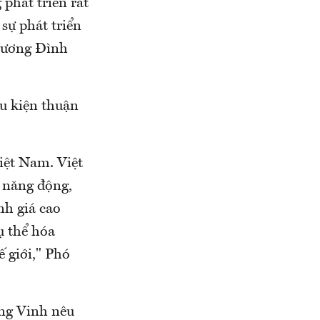
phát triển rất
 sự phát triển
 Vương Đình
u kiện thuận
iệt Nam. Việt
, năng động,
nh giá cao
ụ thể hóa
ế giới," Phó
ng Vinh nêu