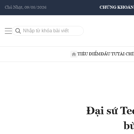
Chủ Nhật, 09/08/2026
CHỨNG KHOÁN
TIÊU ĐIỂM
ĐẦU TƯ
TÀI CH
Đại sứ Te
b