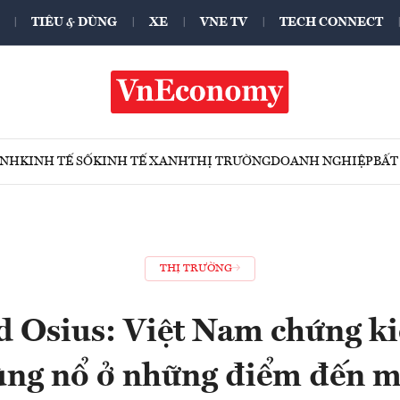
TIÊU & DÙNG
XE
VNE TV
TECH CONNECT
ÍNH
KINH TẾ SỐ
KINH TẾ XANH
THỊ TRƯỜNG
DOANH NGHIỆP
BẤT
THỊ TRƯỜNG
d Osius: Việt Nam chứng ki
ùng nổ ở những điểm đến m