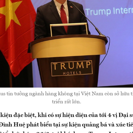
ius tin tưởng ngành hàng không tại Việt Nam còn sở hữu 
triển rất lớn.
kiện đặc biệt, khi có sự hiện diện của tới 4 vị Đại 
ình Huệ phát biểu tại sự kiện quảng bá và xúc ti