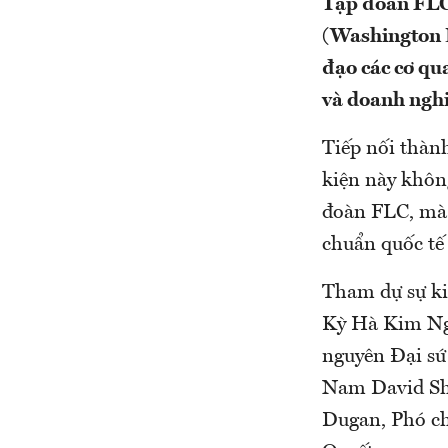
Tập đoàn FLC 
(Washington D
đạo các cơ qu
và doanh nghi
Tiếp nối thàn
kiện này khôn
đoàn FLC, mà 
chuẩn quốc tế 
Tham dự sự ki
Kỳ Hà Kim Ng
nguyên Đại sứ
Nam David Sh
Dugan, Phó ch