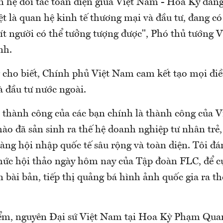
 hệ đối tác toàn diện giữa Việt Nam - Hoa Kỳ đang 
iệt là quan hệ kinh tế thương mại và đầu tư, đang có
ít người có thể tưởng tượng được", Phó thủ tướng
nh.
 cho biết, Chính phủ Việt Nam cam kết tạo mọi điề
à đầu tư nước ngoài.
i thành công của các bạn chính là thành công của V
ào đã sản sinh ra thế hệ doanh nghiệp tư nhân trẻ
sàng hội nhập quốc tế sâu rộng và toàn diện. Tôi đá
chức hội thảo ngày hôm nay của Tập đoàn FLC, để c
 bài bản, tiếp thị quảng bá hình ảnh quốc gia ra th
ểm, nguyên Đại sứ Việt Nam tại Hoa Kỳ Phạm Qua