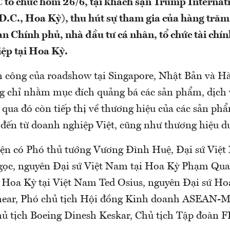
tổ chức hôm 26/6, tại khách sạn Trump Internat
.C., Hoa Kỳ), thu hút sự tham gia của hàng trăm 
an Chính phủ, nhà đầu tư cá nhân, tổ chức tài chín
ệp tại Hoa Kỳ.
h công của roadshow tại Singapore, Nhật Bản và H
g chỉ nhằm mục đích quảng bá các sản phẩm, dịch 
qua đó còn tiếp thị về thương hiệu của các sản ph
đến từ doanh nghiệp Việt, cũng như thương hiệu du
ện có Phó thủ tướng Vương Đình Huệ, Đại sứ Việt
ọc, nguyên Đại sứ Việt Nam tại Hoa Kỳ Phạm Qua
 Hoa Kỳ tại Việt Nam Ted Osius, nguyên Đại sứ Hoa
ear, Phó chủ tịch Hội đồng Kinh doanh ASEAN-Mỹ
ủ tịch Boeing Dinesh Keskar, Chủ tịch Tập đoàn 