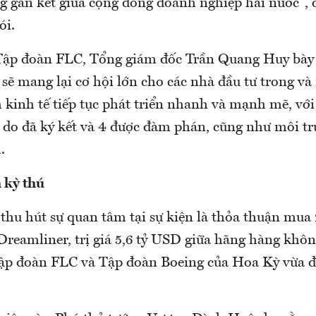
ng gắn kết giữa cộng đồng doanh nghiệp hai nước"
ói.
Tập đoàn FLC, Tổng giám đốc Trần Quang Huy bày 
sẽ mang lại cơ hội lớn cho các nhà đầu tư trong và
 kinh tế tiếp tục phát triển nhanh và mạnh mẽ, với
 do đã ký kết và 4 được đàm phán, cũng như môi tr
.
 kỳ thú
 thu hút sự quan tâm tại sự kiện là thỏa thuận mua
Dreamliner, trị giá 5,6 tỷ USD giữa hãng hàng kh
ập đoàn FLC và Tập đoàn Boeing của Hoa Kỳ vừa đ