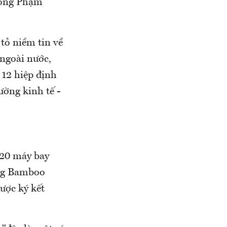
, ông Phạm
tỏ niềm tin về
 ngoài nước,
 12 hiệp định
ường kinh tế -
 20 máy bay
ông Bamboo
ược ký kết