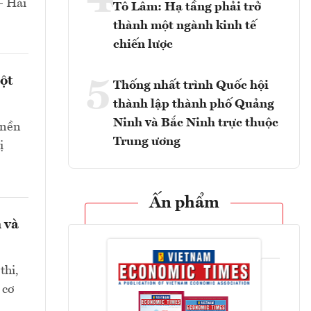
4
- Hải
Tô Lâm: Hạ tầng phải trở
thành một ngành kinh tế
chiến lược
ột
5
Thống nhất trình Quốc hội
thành lập thành phố Quảng
Ninh và Bắc Ninh trực thuộc
 nền
Trung ương
ị
Ấn phẩm
 và
thi,
 cơ