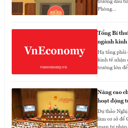
trương đầu tư
Phòng...
Tổng Bí thư
ngành kinh 
Hạ tầng phải
kinh tế nhận 
trường lớn để
Nâng cao ch
hoạt động t
Dự thảo Nghị 
làm cơ sở để 
quan tư pháp,