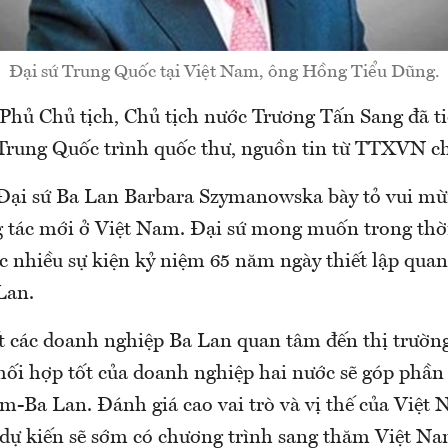
Đại sứ Trung Quốc tại Việt Nam, ông Hồng Tiểu Dũng.
 Phủ Chủ tịch, Chủ tịch nước Trương Tấn Sang đã ti
Trung Quốc trình quốc thư, nguồn tin từ TTXVN ch
, Đại sứ Ba Lan Barbara Szymanowska bày tỏ vui m
 tác mới ở Việt Nam. Đại sứ mong muốn trong thời 
c nhiều sự kiện kỷ niệm 65 năm ngày thiết lập qua
Lan.
ết các doanh nghiệp Ba Lan quan tâm đến thị trườn
phối hợp tốt của doanh nghiệp hai nước sẽ góp phầ
m-Ba Lan. Đánh giá cao vai trò và vị thế của Việt
dự kiến sẽ sớm có chương trình sang thăm Việt Na