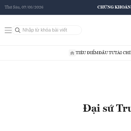
Thứ Sáu, 07/08/2026
CHỨNG KHOÁN
TIÊU ĐIỂM
ĐẦU TƯ
TÀI CH
Đại sứ Tr