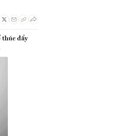
 thúc đẩy
m