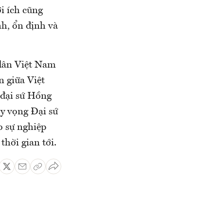
i ích cũng
nh, ổn định và
dân Việt Nam
n giữa Việt
đại sứ Hồng
y vọng Đại sứ
o sự nghiệp
thời gian tới.