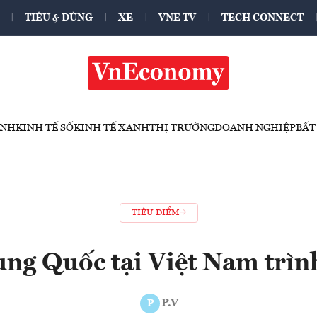
TIÊU & DÙNG
XE
VNE TV
TECH CONNECT
ÍNH
KINH TẾ SỐ
KINH TẾ XANH
THỊ TRƯỜNG
DOANH NGHIỆP
BẤT
TIÊU ĐIỂM
ung Quốc tại Việt Nam trìn
P.V
P