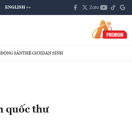
ENGLISH ++
 ĐỘNG SẢN
THẾ GIỚI
DÂN SINH
h quốc thư