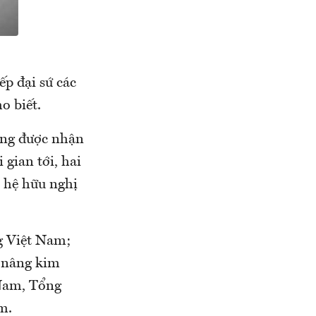
ếp đại sứ các
o biết.
ừng được nhận
gian tới, hai
n hệ hữu nghị
g Việt Nam;
n nâng kim
 Nam, Tổng
m.