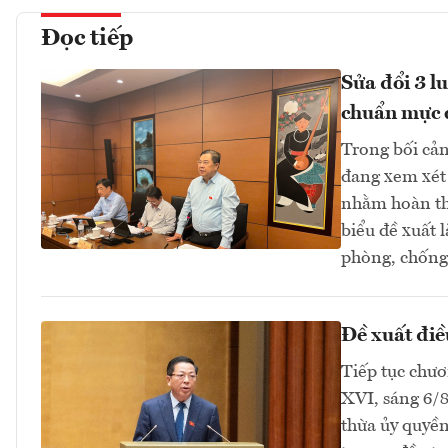
Đọc tiếp
Sửa đổi 3 l
chuẩn mực 
Trong bối cản
đang xem xét 
nhằm hoàn thi
biểu đề xuất 
phòng, chống 
Đề xuất điề
Tiếp tục chươ
XVI, sáng 6/
thừa ủy quyền