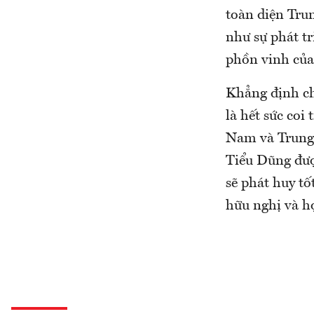
toàn diện Trun
như sự phát tr
phồn vinh của
Khẳng định c
là hết sức coi
Nam và Trung
Tiểu Dũng đượ
sẽ phát huy tố
hữu nghị và hợ