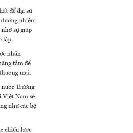
hất để đại sứ
g đương nhiệm
 nhớ sự giúp
 lập.
ước nhấn
nâng tầm để
 thương mại.
 nước Trương
ại Việt Nam sẽ
ũng như các bộ
c chiến lược