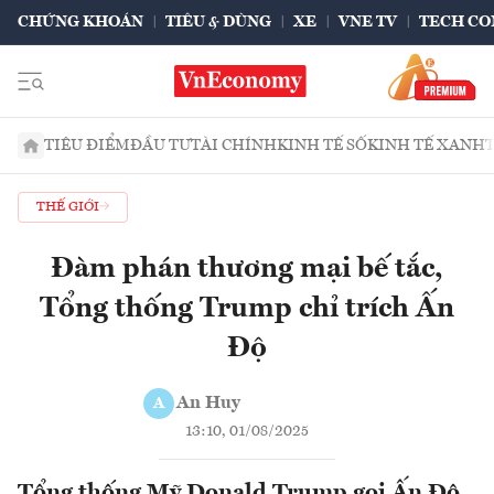
CHỨNG KHOÁN
TIÊU & DÙNG
XE
VNE TV
TECH CO
TIÊU ĐIỂM
ĐẦU TƯ
TÀI CHÍNH
KINH TẾ SỐ
KINH TẾ XANH
THẾ GIỚI
Đàm phán thương mại bế tắc,
Tổng thống Trump chỉ trích Ấn
Độ
An Huy
A
13:10, 01/08/2025
Tổng thống Mỹ Donald Trump gọi Ấn Độ