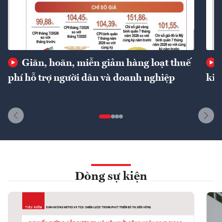
Giãn, hoãn, miễn giảm hàng loạt thuế
phí hỗ trợ người dân và doanh nghiệp
kin
Dòng sự kiện