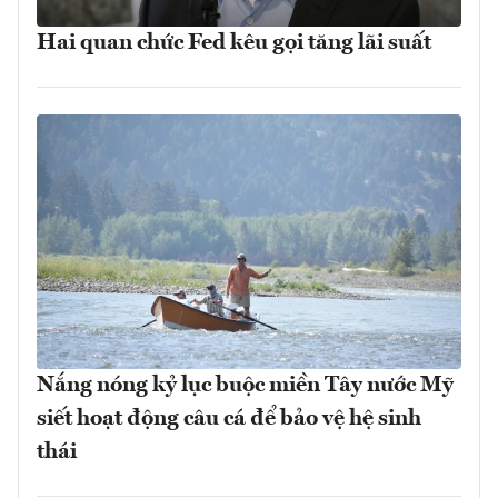
Hai quan chức Fed kêu gọi tăng lãi suất
Nắng nóng kỷ lục buộc miền Tây nước Mỹ
siết hoạt động câu cá để bảo vệ hệ sinh
thái