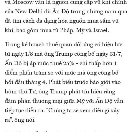
và Moscow vẫn là nguồn cung cấp vũ khí chính
của New Delhi dù Ấn Độ trong những năm qua
đã tìm cách đa dạng hóa nguồn mua sắm vũ
khí, bao gồm mua từ Pháp, Mỹ và Israel.
Trong kế hoạch thuế quan đối ứng có hiệu lực
từ ngày 1/8 mà ông Trump công bố ngày 31/7,
Ấn Độ bị áp mức thuế 25% - chỉ thấp hơn 1
điểm phần trăm so với mức mà ông công bố
hồi đầu tháng 4. Phát biểu trước báo giới vào
hôm thứ Tư, ông Trump phát tín hiệu rằng
đàm phán thương mại giữa Mỹ với Ấn Độ vẫn
tiếp tục diễn ra. “Chúng ta sẽ xem điều gì xảy
ra”, ông nói.