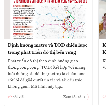
Định hướng metro và TOD chiến lược
K
trong phát triển đô thị bền vững
K
Phát triển đô thị theo định hướng giao
K
thông công cộng (TOD) kết hợp với mạng
V
lưới đường sắt đô thị (metro) là chiến lược
cốt lõi để giải quyết ùn tắc và tái cấu trúc
không gian. Mô hình này tập...
10
bài viết
Xem tất cả
2