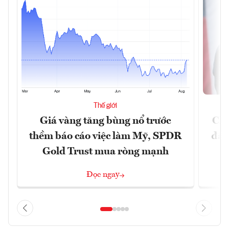
Thế giới
Giá vàng tăng bùng nổ trước
Chí
thềm báo cáo việc làm Mỹ, SPDR
đã 
Gold Trust mua ròng mạnh
Đọc ngay