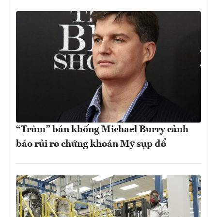
“Trùm” bán khống Michael Burry cảnh
báo rủi ro chứng khoán Mỹ sụp đổ