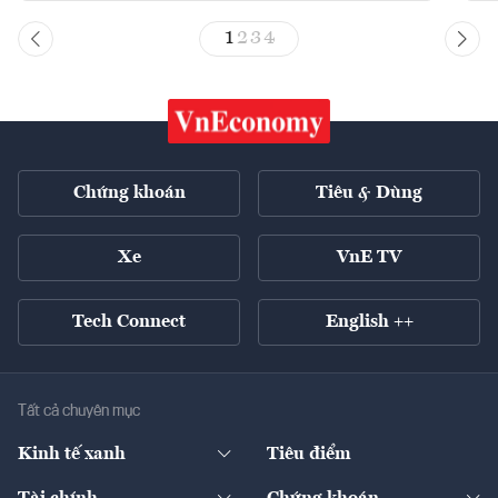
1
2
3
4
Chứng khoán
Tiêu & Dùng
Xe
VnE TV
Tech Connect
English ++
Tất cả chuyên mục
Kinh tế xanh
Tiêu điểm
Chuyển động xanh