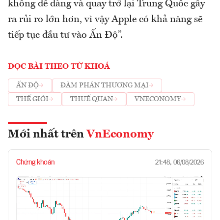
không dễ dàng và quay trở lại Trung Quốc gây
ra rủi ro lớn hơn, vì vậy Apple có khả năng sẽ
tiếp tục đầu tư vào Ấn Độ”.
ĐỌC BÀI THEO TỪ KHOÁ
ẤN ĐỘ
ĐÀM PHÁN THƯƠNG MẠI
THẾ GIỚI
THUẾ QUAN
VNECONOMY
Mới nhất trên
VnEconomy
Chứng khoán
21:48, 06/08/2026