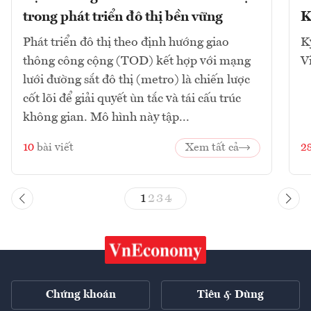
trong phát triển đô thị bền vững
K
Phát triển đô thị theo định hướng giao
K
thông công cộng (TOD) kết hợp với mạng
V
lưới đường sắt đô thị (metro) là chiến lược
cốt lõi để giải quyết ùn tắc và tái cấu trúc
không gian. Mô hình này tập...
10
bài viết
Xem tất cả
2
1
2
3
4
Chứng khoán
Tiêu & Dùng