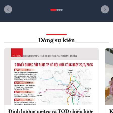
Dòng sự kiện
Định hướng metro và TOD chiến lược
K