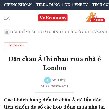
CHỨNG KHOÁN
TIÊU & DÙNG
XE
VNE TV
TECH CO
TIÊU ĐIỂM
ĐẦU TƯ
TÀI CHÍNH
KINH TẾ SỐ
KINH TẾ XANH
THẾ GIỚI
Dân châu Á thi nhau mua nhà ở
London
An Huy
A
14:22, 26/05/2011
Các khách hàng đến từ châu Á đã lần đầu
tiên chiếm đa số các hợp đồng mua nhà tại