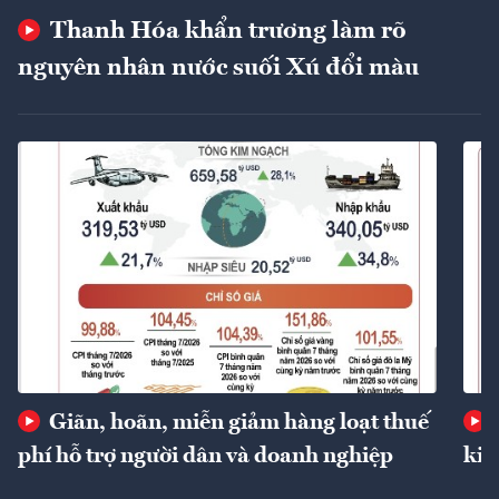
Thanh Hóa khẩn trương làm rõ
nguyên nhân nước suối Xú đổi màu
Giãn, hoãn, miễn giảm hàng loạt thuế
phí hỗ trợ người dân và doanh nghiệp
kin