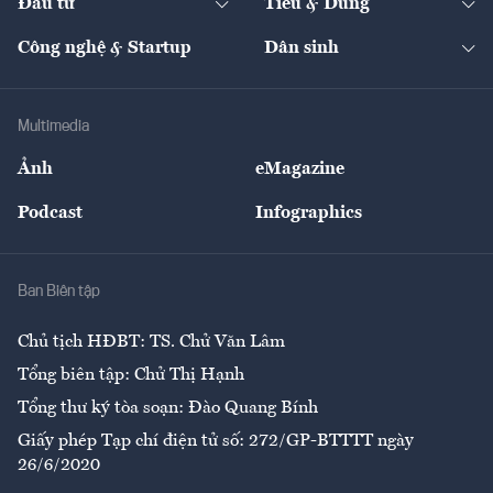
Đầu tư
Tiêu & Dùng
Quản trị số
Cafe BĐS
Thị trường
Kinh doanh
Kết nối
Tạp chí kinh tế Việt Nam
eMagazine
Nhà đầu tư
Du lịch
Công nghệ & Startup
Dân sinh
Tư vấn
Nông sản
Doanh nhân
Tư vấn Tiêu & Dùng
Infographics
Hạ tầng
Sức khỏe
Khung pháp lý
Doanh nghiệp
Địa phương
Thị trường
Bảo hiểm
Multimedia
Sự kiện
Nhân lực
Ảnh
eMagazine
Đẹp +
An sinh
Podcast
Infographics
Giải trí
Y tế
Nhà
Ban Biên tập
Ẩm thực
Chủ tịch HĐBT: TS. Chử Văn Lâm
Tổng biên tập: Chử Thị Hạnh
Tổng thư ký tòa soạn: Đào Quang Bính
Giấy phép Tạp chí điện tử số: 272/GP-BTTTT ngày
26/6/2020