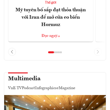
Thế giới
Mỹ tuyên bố sắp đạt thỏa thuận
“
với Iran để mở cửa eo biển
g
Hormuz
Đọc ngay
Multimedia
VnE TV
Podcast
Infographics
eMagazine