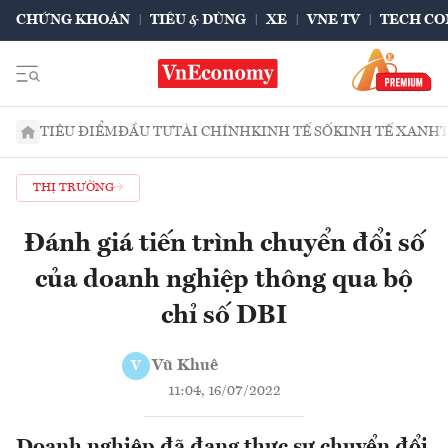
CHỨNG KHOÁN
TIÊU & DÙNG
XE
VNE TV
TECH CO
TIÊU ĐIỂM
ĐẦU TƯ
TÀI CHÍNH
KINH TẾ SỐ
KINH TẾ XANH
THỊ TRƯỜNG
Đánh giá tiến trình chuyển đổi số
của doanh nghiệp thông qua bộ
chỉ số DBI
Vũ Khuê
V
11:04, 16/07/2022
Doanh nghiệp đã đang thực sự chuyển đổi