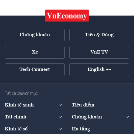
Chứng khoán
Tiêu & Dùng
Xe
VnE TV
Tech Connect
English ++
Tất cả chuyên mục
Kinh tế xanh
Tiêu điểm
Chuyển động xanh
Tài chính
Chứng khoán
Pháp lý
Ngân hàng
Doanh nghiệp niêm yết
Kinh tế số
Hạ tầng
Thương hiệu xanh