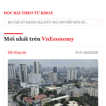
ĐỌC BÀI THEO TỪ KHOÁ
BỘ CHỈ SỐ ĐÁNH GIÁ MỨC ĐỘ CHUYỂN ĐỔI SỐ
DOANH NGHIỆP
Mới nhất trên
VnEconomy
Bất động sản
18:37, 08/08/2026