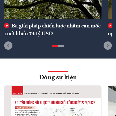
Ba giải pháp chiến lược nhằm cán mốc
xuất khẩu 74 tỷ USD
ngu
Dòng sự kiện