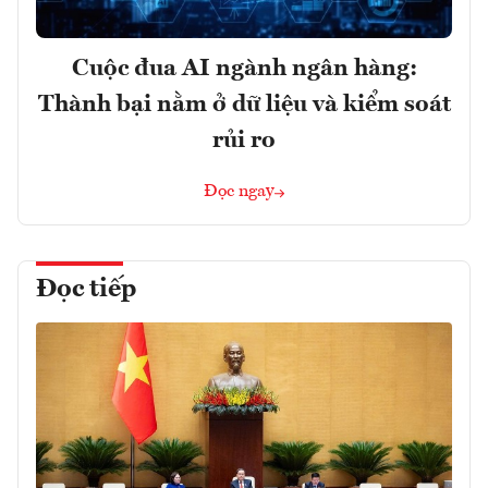
Cuộc đua AI ngành ngân hàng:
Thành bại nằm ở dữ liệu và kiểm soát
rủi ro
Đọc ngay
Đọc tiếp