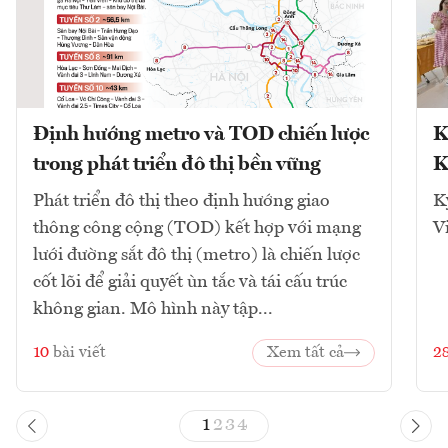
Định hướng metro và TOD chiến lược
K
trong phát triển đô thị bền vững
K
Phát triển đô thị theo định hướng giao
K
thông công cộng (TOD) kết hợp với mạng
V
lưới đường sắt đô thị (metro) là chiến lược
cốt lõi để giải quyết ùn tắc và tái cấu trúc
không gian. Mô hình này tập...
10
bài viết
Xem tất cả
2
1
2
3
4