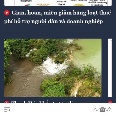
Giãn, hoãn, miễn giảm hàng loạt thuế
phí hỗ trợ người dân và doanh nghiệp
Thanh Hóa khẩn trương làm rõ
nguyên nhân nước suối Xú đổi màu
kin