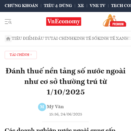
CHỨNG KHOÁN
TIÊU & DÙNG
XE
VNE TV
TECH CO
TIÊU ĐIỂM
ĐẦU TƯ
TÀI CHÍNH
KINH TẾ SỐ
KINH TẾ XANH
TÀI CHÍNH
Đánh thuế nền tảng số nước ngoài
như cơ sở thường trú từ
1/10/2025
Mỹ Văn
M
15:56, 24/06/2025
Các doanh nghiệp nước ngoài cung cấp