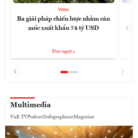
Video
Ba giải pháp chiến lược nhằm cán
Ứ
mốc xuất khẩu 74 tỷ USD
CUB
Đọc ngay
Multimedia
VnE TV
Podcast
Infographics
eMagazine