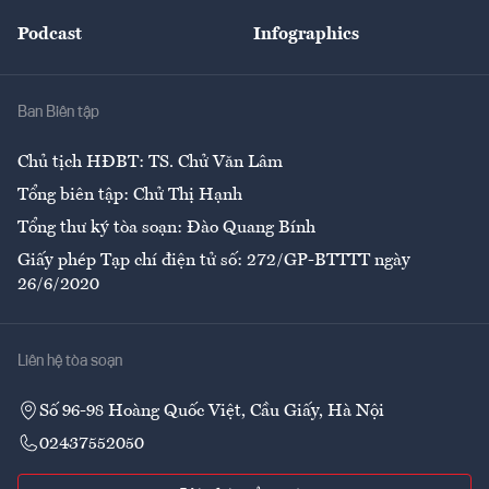
Đẹp +
An sinh
Podcast
Infographics
Giải trí
Y tế
Nhà
Ban Biên tập
Ẩm thực
Chủ tịch HĐBT: TS. Chử Văn Lâm
Tổng biên tập: Chử Thị Hạnh
Tổng thư ký tòa soạn: Đào Quang Bính
Giấy phép Tạp chí điện tử số: 272/GP-BTTTT ngày
26/6/2020
Liên hệ tòa soạn
Số 96-98 Hoàng Quốc Việt, Cầu Giấy, Hà Nội
02437552050