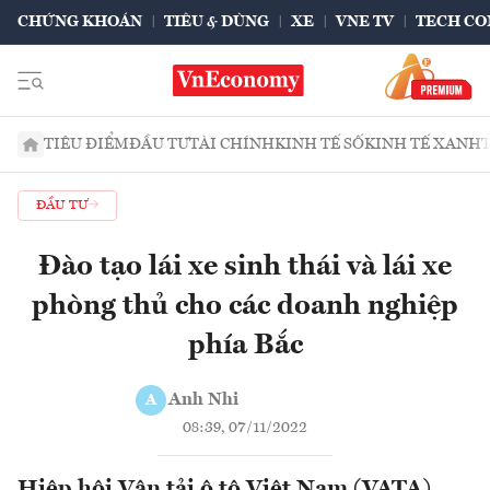
CHỨNG KHOÁN
TIÊU & DÙNG
XE
VNE TV
TECH CO
TIÊU ĐIỂM
ĐẦU TƯ
TÀI CHÍNH
KINH TẾ SỐ
KINH TẾ XANH
ĐẦU TƯ
Đào tạo lái xe sinh thái và lái xe
phòng thủ cho các doanh nghiệp
phía Bắc
Anh Nhi
A
08:39, 07/11/2022
Hiệp hội Vận tải ô tô Việt Nam (VATA)