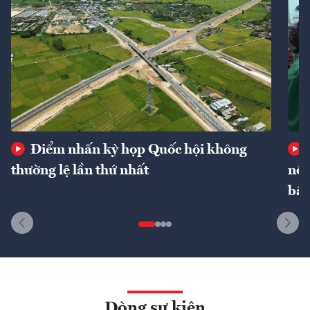
Điểm nhấn kỳ họp Quốc hội không
thường lệ lần thứ nhất
nôn
bất
Dòng sự kiện