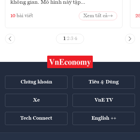
không gian. Mô hình này tập...
10
bài viết
Xem tất cả
2
1
2
3
4
Chứng khoán
Tiêu & Dùng
Xe
VnE TV
Tech Connect
English ++