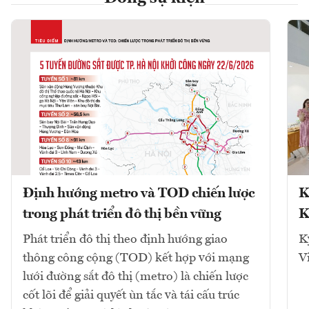
Định hướng metro và TOD chiến lược
K
trong phát triển đô thị bền vững
K
Phát triển đô thị theo định hướng giao
K
thông công cộng (TOD) kết hợp với mạng
V
lưới đường sắt đô thị (metro) là chiến lược
cốt lõi để giải quyết ùn tắc và tái cấu trúc