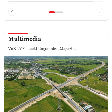
Multimedia
VnE TV
Podcast
Infographics
eMagazine