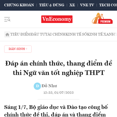
CHỨNG KHOÁN
TIÊU & DÙNG
XE
VNE TV
TECH CO
TIÊU ĐIỂM
ĐẦU TƯ
TÀI CHÍNH
KINH TẾ SỐ
KINH TẾ XANH
DÂN SINH
Đáp án chính thức, thang điểm đề
thi Ngữ văn tốt nghiệp THPT
Đỗ Như
Đ
12:33, 01/07/2023
Sáng 1/7, Bộ giáo dục và Đào tạo công bố
chính thức đề thi, đáp án và thang điểm