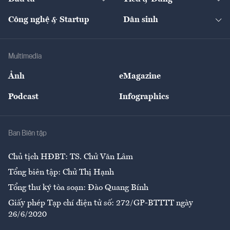
Quản trị số
Cafe BĐS
Thị trường
Kinh doanh
Kết nối
Tạp chí kinh tế Việt Nam
eMagazine
Nhà đầu tư
Du lịch
Công nghệ & Startup
Dân sinh
Tư vấn
Nông sản
Doanh nhân
Tư vấn Tiêu & Dùng
Infographics
Hạ tầng
Sức khỏe
Khung pháp lý
Doanh nghiệp
Địa phương
Thị trường
Bảo hiểm
Multimedia
Sự kiện
Nhân lực
Ảnh
eMagazine
Đẹp +
An sinh
Podcast
Infographics
Giải trí
Y tế
Nhà
Ban Biên tập
Ẩm thực
Chủ tịch HĐBT: TS. Chử Văn Lâm
Tổng biên tập: Chử Thị Hạnh
Tổng thư ký tòa soạn: Đào Quang Bính
Giấy phép Tạp chí điện tử số: 272/GP-BTTTT ngày
26/6/2020