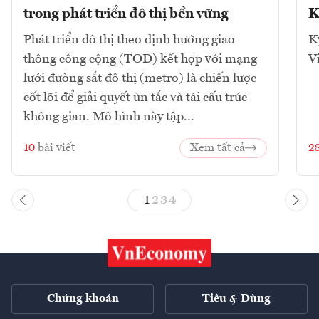
trong phát triển đô thị bền vững
K
Phát triển đô thị theo định hướng giao
K
thông công cộng (TOD) kết hợp với mạng
V
lưới đường sắt đô thị (metro) là chiến lược
cốt lõi để giải quyết ùn tắc và tái cấu trúc
không gian. Mô hình này tập...
10
bài viết
Xem tất cả
2
1
2
3
4
Chứng khoán
Tiêu & Dùng