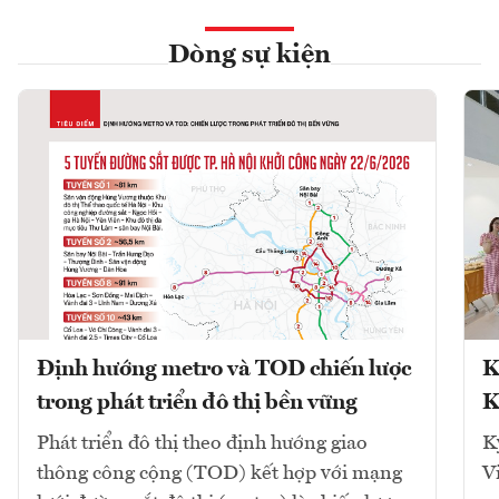
Dòng sự kiện
Định hướng metro và TOD chiến lược
K
trong phát triển đô thị bền vững
K
Phát triển đô thị theo định hướng giao
K
thông công cộng (TOD) kết hợp với mạng
V