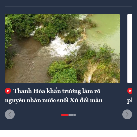
Thanh Hóa khẩn trương làm rõ
nguyên nhân nước suối Xú đổi màu
phí