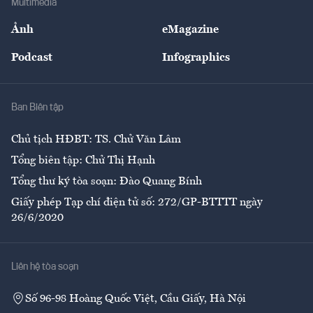
Multimedia
Sự kiện
Nhân lực
Ảnh
eMagazine
Đẹp +
An sinh
Podcast
Infographics
Giải trí
Y tế
Nhà
Ban Biên tập
Ẩm thực
Chủ tịch HĐBT: TS. Chử Văn Lâm
Tổng biên tập: Chử Thị Hạnh
Tổng thư ký tòa soạn: Đào Quang Bính
Giấy phép Tạp chí điện tử số: 272/GP-BTTTT ngày
26/6/2020
Liên hệ tòa soạn
Số 96-98 Hoàng Quốc Việt, Cầu Giấy, Hà Nội