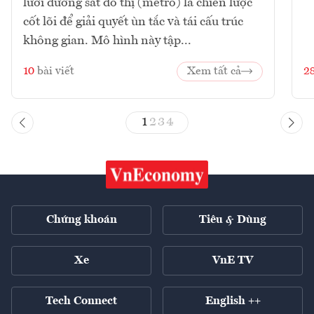
lưới đường sắt đô thị (metro) là chiến lược
cốt lõi để giải quyết ùn tắc và tái cấu trúc
không gian. Mô hình này tập...
10
bài viết
Xem tất cả
2
1
2
3
4
Chứng khoán
Tiêu & Dùng
Xe
VnE TV
Tech Connect
English ++