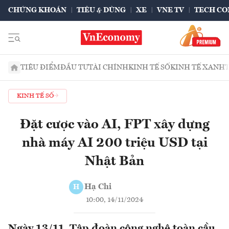
CHỨNG KHOÁN
TIÊU & DÙNG
XE
VNE TV
TECH CO
TIÊU ĐIỂM
ĐẦU TƯ
TÀI CHÍNH
KINH TẾ SỐ
KINH TẾ XANH
KINH TẾ SỐ
Đặt cược vào AI, FPT xây dựng
nhà máy AI 200 triệu USD tại
Nhật Bản
Hạ Chi
H
10:00, 14/11/2024
Ngày 13/11, Tập đoàn công nghệ toàn cầu