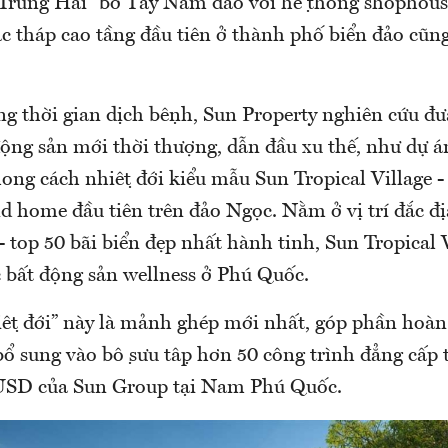
a Trung Hải” bờ Tây Nam đảo với hệ thống shopho
́c tháp cao tầng đầu tiên ở thành phố biển đảo cũn
 thời gian dịch bệnh, Sun Property nghiên cứu đưa 
ộng sản mới thời thượng, dẫn đầu xu thế, như dự a
ong cách nhiệt đới kiểu mẫu Sun Tropical Village 
home đầu tiên trên đảo Ngọc. Nằm ở vị trí đắc địa
- top 50 bãi biển đẹp nhất hành tinh, Sun Tropical
 bất động sản wellness ở Phú Quốc.
̣t đới” này là mảnh ghép mới nhất, góp phần hoàn
bổ sung vào bộ sưu tập hơn 50 công trình đẳng cấp
ỷ USD của Sun Group tại Nam Phú Quốc.