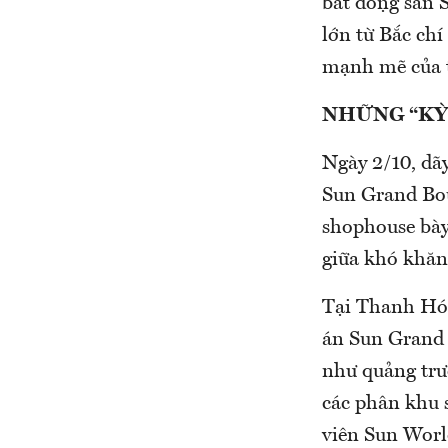
bất động sản
lớn từ Bắc ch
mạnh mẽ của
NHỮNG “KỲ
Ngày 2/10, da
Sun Grand Boul
shophouse bày to
giữa khó khăn 
Tại Thanh Hóa
án Sun Grand 
như quảng trươ
các phân khu 
viên Sun World,