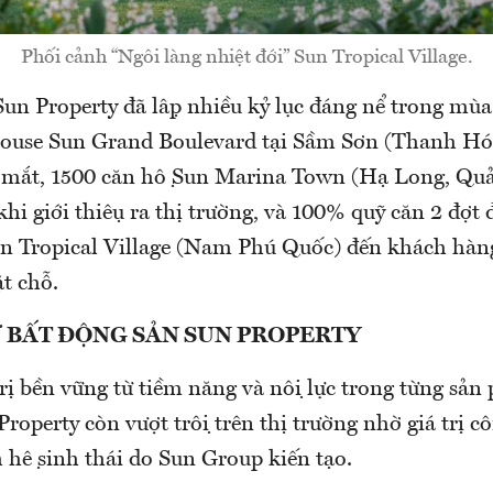
Phối cảnh “Ngôi làng nhiệt đới” Sun Tropical Village.
n Property đã lập nhiều kỷ lục đáng nể trong mù
ouse Sun Grand Boulevard tại Sầm Sơn (Thanh Hóa) 
a mắt, 1500 căn hộ Sun Marina Town (Hạ Long, Qua
hi giới thiệu ra thị trường, và 100% quỹ căn 2 đợt 
un Tropical Village (Nam Phú Quốc) đến khách hàng
t chỗ.
Ừ BẤT ĐỘNG SẢN SUN PROPERTY
rị bền vững từ tiềm năng và nội lực trong từng sả
perty còn vượt trội trên thị trường nhờ giá trị c
hệ sinh thái do Sun Group kiến tạo.