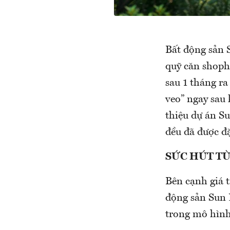
Bất động sản Su
quỹ căn shoph
sau 1 tháng r
veo” ngay sau k
thiệu dự án S
đều đã được đặ
SỨC HÚT T
Bên cạnh giá t
động sản Sun Pro
trong mô hình 