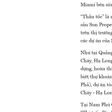
Miami bên sông
“Thần tốc” là
sản Sun Proper
trên thị trườn
các dự án củ
Như tại Quảng
Cháy, Hạ Long 
dựng, hoàn thi
biệt thự kho
Phả), dự án 
Cháy - Hạ Lon
Tại Nam Phú 