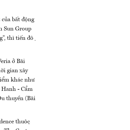
́t của bất động
àn Sun Group
, thì tiến độ
ria ở Bãi
hời gian xây
 điểm khác như
g Hanh - Cẩm
u thuyền (Bãi
idence thuộc