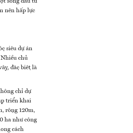
̣t sóng đầu tư
àm nên hấp lực
 siêu dự án
Nhiều chủ
̣y, đặc biệt là
hông chỉ dự
̣p triển khai
km, rộng 120m,
260 ha như công
hong cách