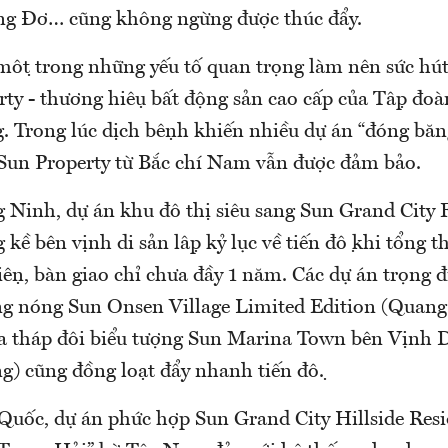
 Đơ… cũng không ngừng được thúc đẩy.
 một trong những yếu tố quan trọng làm nên sức hu
ty - thương hiệu bất động sản cao cấp của Tập đo
g. Trong lúc dịch bệnh khiến nhiều dự án “đóng băng”
a Sun Property từ Bắc chí Nam vẫn được đảm bảo.
 Ninh, dự án khu đô thị siêu sang Sun Grand City Fe
kề bên vịnh di sản lập kỷ lục về tiến độ khi tổng t
ện, bàn giao chỉ chưa đầy 1 năm. Các dự án trọng
áng nóng Sun Onsen Village Limited Edition (Quan
tòa tháp đôi biểu tượng Sun Marina Town bên Vịnh D
g) cũng đồng loạt đẩy nhanh tiến độ.
Quốc, dự án phức hợp Sun Grand City Hillside Res