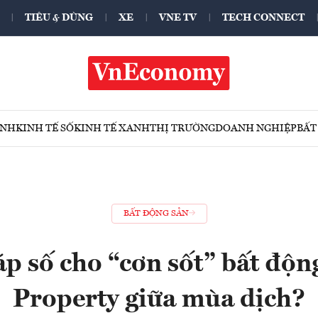
TIÊU & DÙNG
XE
VNE TV
TECH CONNECT
ÍNH
KINH TẾ SỐ
KINH TẾ XANH
THỊ TRƯỜNG
DOANH NGHIỆP
BẤT
BẤT ĐỘNG SẢN
áp số cho “cơn sốt” bất độn
Property giữa mùa dịch?