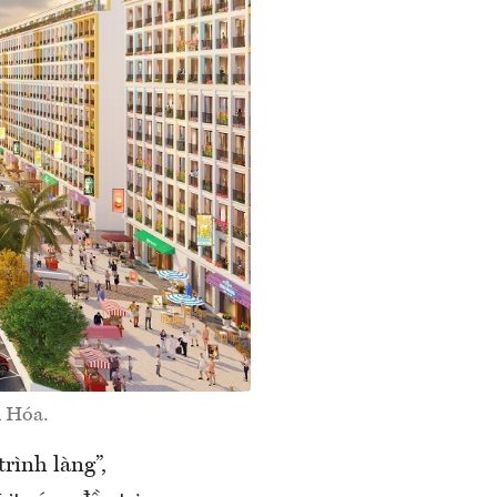
h Hóa.
trình làng”,