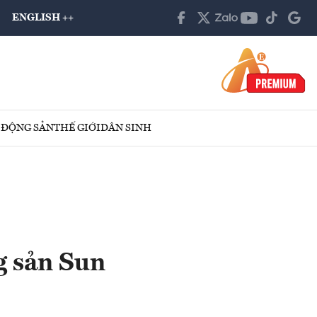
ENGLISH ++
 ĐỘNG SẢN
THẾ GIỚI
DÂN SINH
g sản Sun