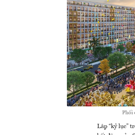
Phối 
Lập “kỷ lục” t