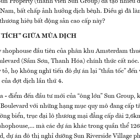
 Sun Property (thành viên Sun Group) đã tạo nhiều đơ
í Nam, bất chấp ảnh hưởng dịch bệnh. Điều gì đã l
 thương hiệu bất động sản cao cấp này?
 TÍCH” GIỮA MÙA DỊCH
̃y shophouse đầu tiên của phân khu Amsterdam thuộc
evard (Sầm Sơn, Thanh Hóa) chính thức cất nóc. 
̉, họ không nghĩ tiến độ dự án lại “thần tốc” đến vâ
của đợt dịch lần thứ 4.
 - điểm đến đầu tư mới của “ông lớn” Sun Group, k
Boulevard với những hạng mục quy mô đang cấp tâ
̀ng biển, trục đại lộ thương mại đẳng cấp dài 2,6
shophouse,… mà các dự án khác trong quần thể 1
 dự án đô thị nghỉ dưỡng Sun Riverside Village p