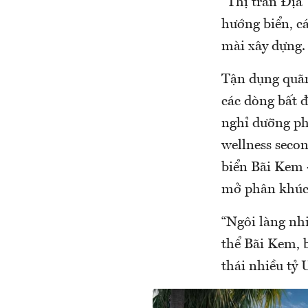
“Thị trấn Đị
hướng biển, ca
mài xây dựng.
Tận dụng quãng
các dòng bất đ
nghỉ dưỡng ph
wellness second 
biển Bãi Kem 
mở phân khúc
“Ngôi làng nhiê
thể Bãi Kem, 
thái nhiều t