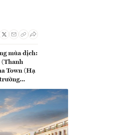
ong mùa dịch:
n (Thanh
ina Town (Hạ
trường...