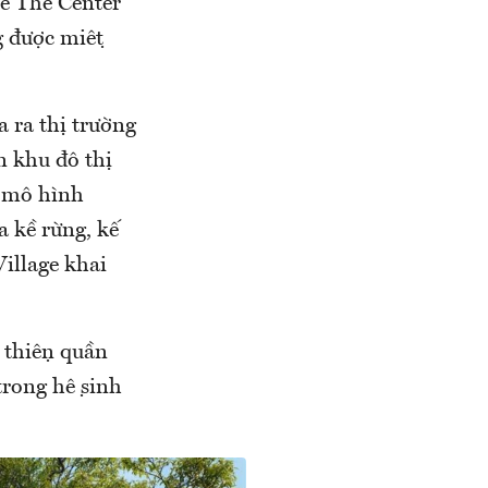
use The Center
g được miệt
ra thị trường
́n khu đô thị
- mô hình
 kề rừng, kế
 Village khai
 thiện quần
 trong hệ sinh