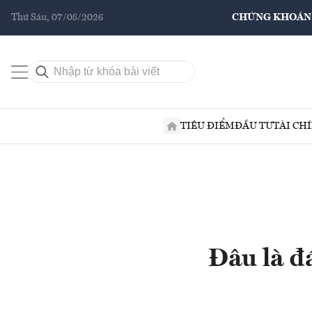
Thứ Sáu, 07/08/2026
CHỨNG KHOÁN
TIÊU ĐIỂM
ĐẦU TƯ
TÀI CH
Đâu là đ