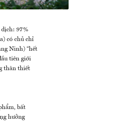
a dịch: 97%
có chủ chỉ
̉ng Ninh) “hết
đầu tiên giới
 thân thiết
n phẩm, bất
ộng hưởng