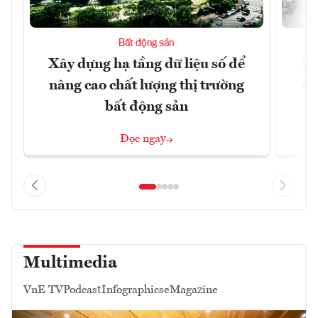
Bất động sản
Xây dựng hạ tầng dữ liệu số để
Do
nâng cao chất lượng thị trường
qu
bất động sản
Đọc ngay
Multimedia
VnE TV
Podcast
Infographics
eMagazine