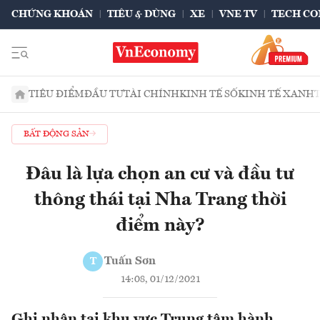
CHỨNG KHOÁN
TIÊU & DÙNG
XE
VNE TV
TECH CO
TIÊU ĐIỂM
ĐẦU TƯ
TÀI CHÍNH
KINH TẾ SỐ
KINH TẾ XANH
BẤT ĐỘNG SẢN
Đâu là lựa chọn an cư và đầu tư
thông thái tại Nha Trang thời
điểm này?
Tuấn Sơn
T
14:08, 01/12/2021
Ghi nhận tại khu vực Trung tâm hành