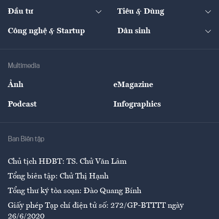
Dự án
Công nghiệp
Chuyển động 24h
Đối thoại
The Guide
Video
Đầu tư
Tiêu & Dùng
Quản trị số
Cafe BĐS
Thị trường
Kinh doanh
Kết nối
Tạp chí kinh tế Việt Nam
eMagazine
Nhà đầu tư
Du lịch
Công nghệ & Startup
Dân sinh
Tư vấn
Nông sản
Doanh nhân
Tư vấn Tiêu & Dùng
Infographics
Hạ tầng
Sức khỏe
Khung pháp lý
Doanh nghiệp
Địa phương
Thị trường
Bảo hiểm
Multimedia
Sự kiện
Nhân lực
Ảnh
eMagazine
Đẹp +
An sinh
Podcast
Infographics
Giải trí
Y tế
Nhà
Ban Biên tập
Ẩm thực
Chủ tịch HĐBT: TS. Chử Văn Lâm
Tổng biên tập: Chử Thị Hạnh
Tổng thư ký tòa soạn: Đào Quang Bính
Giấy phép Tạp chí điện tử số: 272/GP-BTTTT ngày
26/6/2020