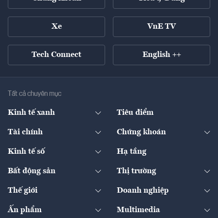
Xe
VnE TV
Tech Connect
English ++
Tất cả chuyên mục
Kinh tế xanh
Tiêu điểm
Chuyển động xanh
Tài chính
Chứng khoán
Pháp lý
Ngân hàng
Doanh nghiệp niêm yết
Kinh tế số
Hạ tầng
Thương hiệu xanh
Thị trường vốn
Thị trường
Sản phẩm - Thị trường
Bất động sản
Thị trường
Diễn đàn
Thuế
Đầu tư
Tài sản số
Chính sách
Xuất nhập khẩu
Thế giới
Doanh nghiệp
Bảo hiểm
Quốc tế
Dịch vụ số
Thị trường
Khung pháp lý
Kinh tế
Chuyển động
Ấn phẩm
Multimedia
Khung pháp lý
Start-up