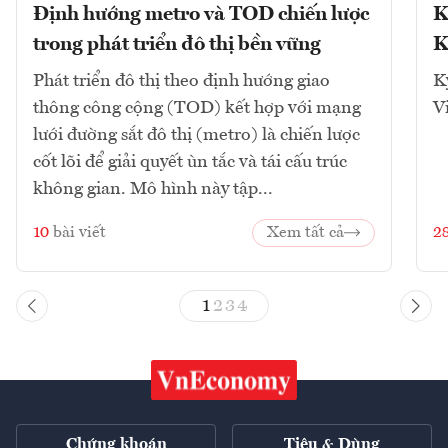
Định hướng metro và TOD chiến lược
K
trong phát triển đô thị bền vững
K
Phát triển đô thị theo định hướng giao
K
thông công cộng (TOD) kết hợp với mạng
V
lưới đường sắt đô thị (metro) là chiến lược
cốt lõi để giải quyết ùn tắc và tái cấu trúc
không gian. Mô hình này tập...
10
bài viết
Xem tất cả
2
1
2
3
4
Chứng khoán
Tiêu & Dùng