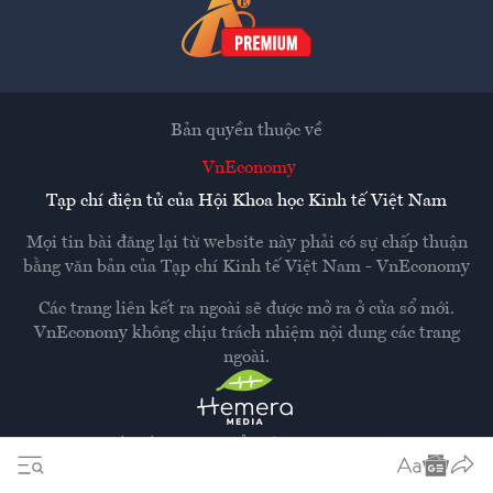
Bản quyền thuộc về
VnEconomy
Tạp chí điện tử của Hội Khoa học Kinh tế Việt Nam
Mọi tin bài đăng lại từ website này phải có sự chấp thuận
bằng văn bản của
Tạp chí Kinh tế Việt Nam - VnEconomy
Các trang liên kết ra ngoài sẽ được mở ra ở cửa sổ mới.
VnEconomy không chịu trách nhiệm nội dung các trang
ngoài.
Thiết kế và phát triển bởi
Hemera Media
Dựa trên nền tảng
Hemera AI CMS