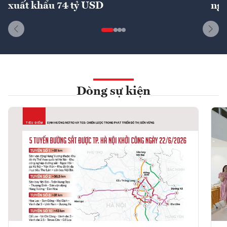
xuất khẩu 74 tỷ USD
ngu
Dòng sự kiện