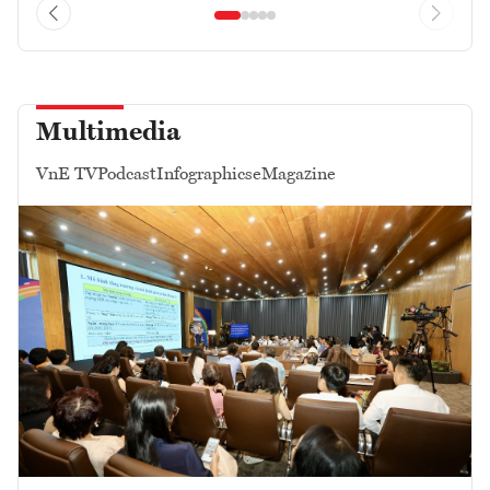
Multimedia
VnE TV
Podcast
Infographics
eMagazine