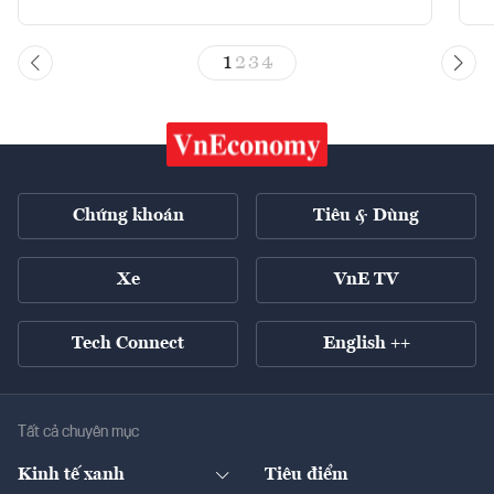
1
2
3
4
Chứng khoán
Tiêu & Dùng
Xe
VnE TV
Tech Connect
English ++
Tất cả chuyên mục
Kinh tế xanh
Tiêu điểm