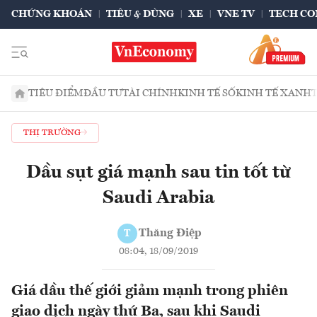
CHỨNG KHOÁN
TIÊU & DÙNG
XE
VNE TV
TECH CO
TIÊU ĐIỂM
ĐẦU TƯ
TÀI CHÍNH
KINH TẾ SỐ
KINH TẾ XANH
THỊ TRƯỜNG
Dầu sụt giá mạnh sau tin tốt từ
Saudi Arabia
Thăng Điệp
T
08:04, 18/09/2019
Giá dầu thế giới giảm mạnh trong phiên
giao dịch ngày thứ Ba, sau khi Saudi