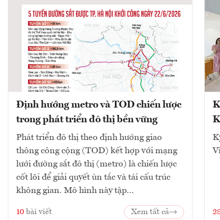
Định hướng metro và TOD chiến lược
K
trong phát triển đô thị bền vững
K
Phát triển đô thị theo định hướng giao
K
thông công cộng (TOD) kết hợp với mạng
V
lưới đường sắt đô thị (metro) là chiến lược
cốt lõi để giải quyết ùn tắc và tái cấu trúc
không gian. Mô hình này tập...
10
bài viết
Xem tất cả
2