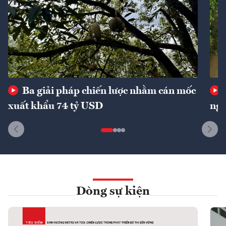
Ba giải pháp chiến lược nhằm cán mốc
xuất khẩu 74 tỷ USD
ngu
Dòng sự kiện