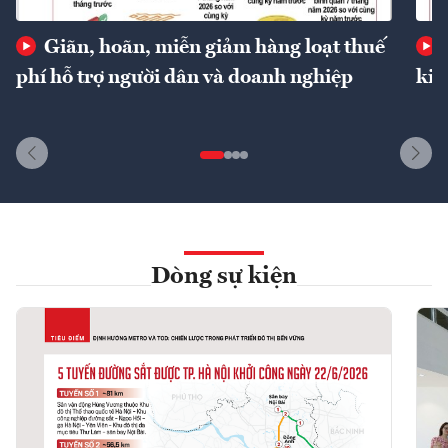
Giãn, hoãn, miễn giảm hàng loạt thuế
phí hỗ trợ người dân và doanh nghiệp
kin
Dòng sự kiện