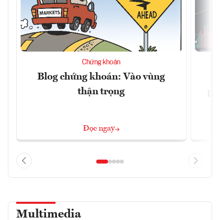
Chứng khoán
Blog chứng khoán: Vào vùng
V
thận trọng
ph
Đọc ngay
Multimedia