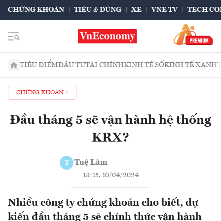
CHỨNG KHOÁN
TIÊU & DÙNG
XE
VNE TV
TECH CO
TIÊU ĐIỂM
ĐẦU TƯ
TÀI CHÍNH
KINH TẾ SỐ
KINH TẾ XANH
CHỨNG KHOÁN
Đầu tháng 5 sẽ vận hành hệ thống
KRX?
Tuệ Lâm
T
13:15, 10/04/2024
Nhiều công ty chứng khoán cho biết, dự
kiến đầu tháng 5 sẽ chính thức vận hành