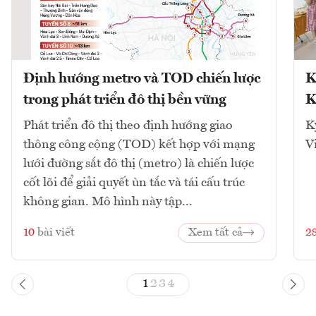
Định hướng metro và TOD chiến lược
K
trong phát triển đô thị bền vững
K
Phát triển đô thị theo định hướng giao
K
thông công cộng (TOD) kết hợp với mạng
V
lưới đường sắt đô thị (metro) là chiến lược
cốt lõi để giải quyết ùn tắc và tái cấu trúc
không gian. Mô hình này tập...
10
bài viết
Xem tất cả
2
1
2
3
4