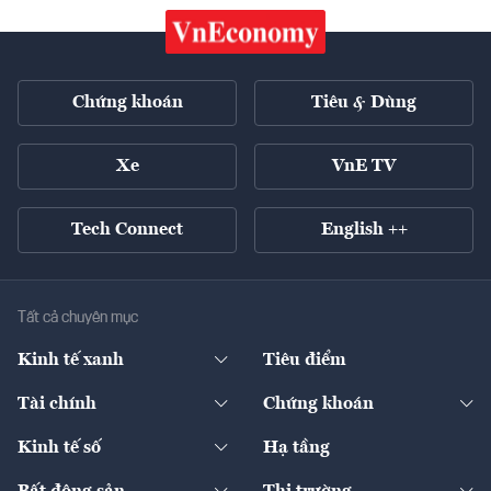
Chứng khoán
Tiêu & Dùng
Xe
VnE TV
Tech Connect
English ++
Tất cả chuyên mục
Kinh tế xanh
Tiêu điểm
Chuyển động xanh
Tài chính
Chứng khoán
Pháp lý
Ngân hàng
Doanh nghiệp niêm yết
Kinh tế số
Hạ tầng
Thương hiệu xanh
Thị trường vốn
Thị trường
Sản phẩm - Thị trường