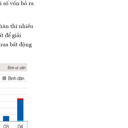
i số vốn bỏ ra
hăn thì nhiều
t để giải
mua bất động