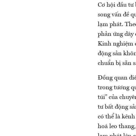
Cơ hội đầu tư 
song vấn đề qu
lạm phát. The
phản ứng dây 
Kinh nghiệm c
động sản khôn
chuẩn bị sẵn 
Đồng quan điể
trong tương qu
túi” của chuy
tư bất động sả
có thể là kên
hoá leo thang