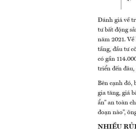
Đánh giá về t
tư bất động sả
năm 2021. Về l
tầng, đầu tư c
có gần 114.000
triển đến đâu,
Bên cạnh đó, 
gia tăng, giá 
ẩn” an toàn ch
đoạn nào”, ô
NHIỀU RỦI