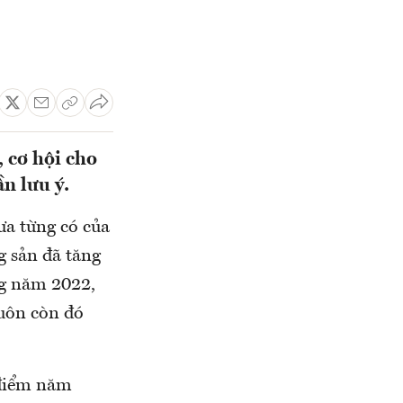
 cơ hội cho
n lưu ý.
ưa từng có của
g sản đã tăng
ng năm 2022,
luôn còn đó
i điểm năm