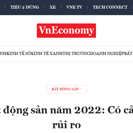
TIÊU & DÙNG
XE
VNE TV
TECH CONNECT
ÍNH
KINH TẾ SỐ
KINH TẾ XANH
THỊ TRƯỜNG
DOANH NGHIỆP
BẤT
BẤT ĐỘNG SẢN
 động sản năm 2022: Có cả
rủi ro