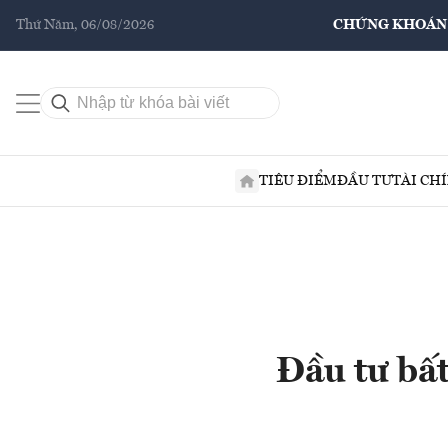
Thứ Năm, 06/08/2026
CHỨNG KHOÁN
TIÊU ĐIỂM
ĐẦU TƯ
TÀI CH
Đầu tư bất