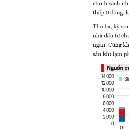
chính sách như
thấp 0 đồng, 
Thứ ba, kỳ vọ
nhà đầu tư chu
ngân. Cũng kh
sản khi lạm ph