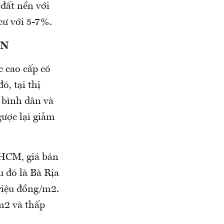
 đất nền với
cư với 5-7%.
ÒN
c cao cấp có
ó, tại thị
 bình dân và
gược lại giảm
.HCM, giá bán
 đó là Bà Rịa
riệu đồng/m2.
/m2 và thấp