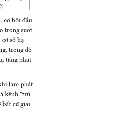
, cơ hội đầu
o trong suốt
 cơ sở hạ
ng, trong đó
hạ tầng phát
khi lạm phát
là kênh “trú
 bất cứ giai