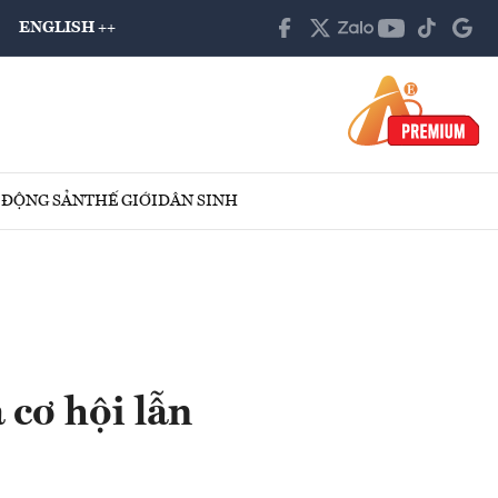
ENGLISH ++
 ĐỘNG SẢN
THẾ GIỚI
DÂN SINH
 cơ hội lẫn