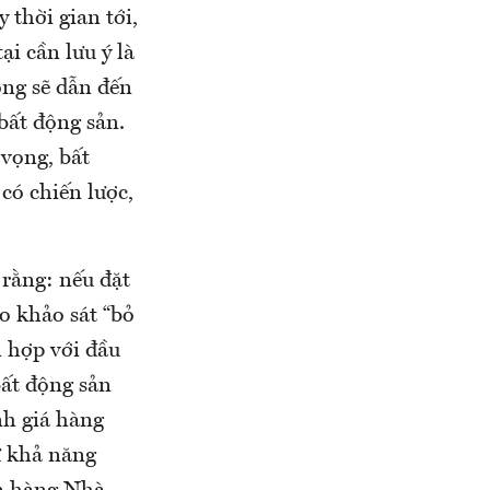
 thời gian tới,
ại cần lưu ý là
ng sẽ dẫn đến
bất động sản.
vọng, bất
có chiến lược,
rằng: nếu đặt
o khảo sát “bỏ
 hợp với đầu
bất động sản
nh giá hàng
ừ khả năng