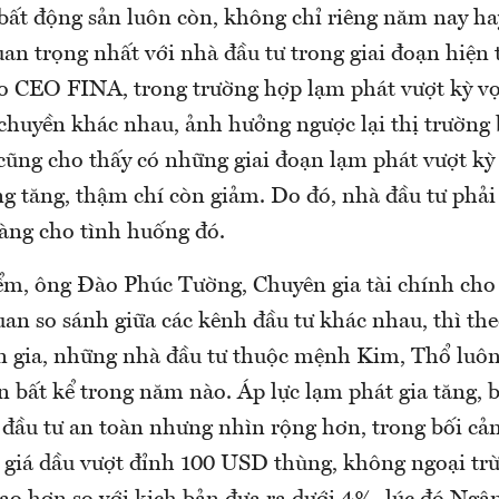
bất động sản luôn còn, không chỉ riêng năm nay hay
an trọng nhất với nhà đầu tư trong giai đoạn hiện t
o CEO FINA, trong trường hợp lạm phát vượt kỳ vọ
chuyền khác nhau, ảnh hưởng ngược lại thị trường 
ũng cho thấy có những giai đoạn lạm phát vượt kỳ 
g tăng, thậm chí còn giảm. Do đó, nhà đầu tư phải 
sàng cho tình huống đó.
m, ông Đào Phúc Tường, Chuyên gia tài chính cho 
an so sánh giữa các kênh đầu tư khác nhau, thì the
ên gia, những nhà đầu tư thuộc mệnh Kim, Thổ luôn
n bất kể trong năm nào. Áp lực lạm phát gia tăng, 
h đầu tư an toàn nhưng nhìn rộng hơn, trong bối cả
, giá dầu vượt đỉnh 100 USD thùng, không ngoại tr