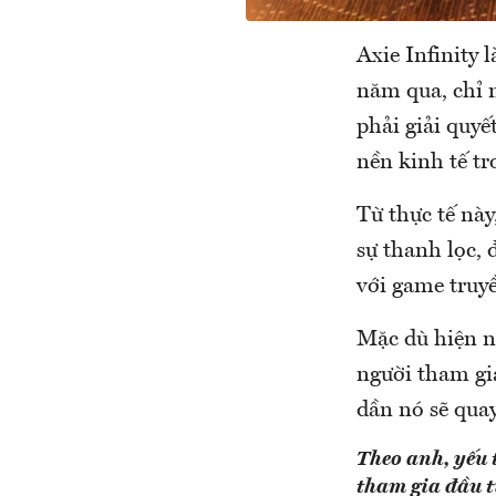
Axie Infinity 
năm qua, chỉ 
phải giải quyế
nền kinh tế t
Từ thực tế này
sự thanh lọc, 
với game truy
Mặc dù hiện n
người tham gi
dần nó sẽ quay
Theo anh, yếu 
tham gia đầu 