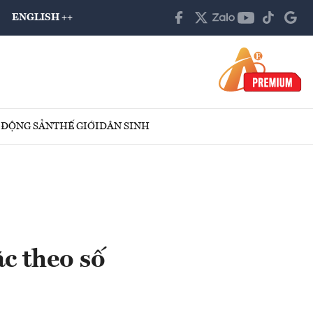
ENGLISH ++
 ĐỘNG SẢN
THẾ GIỚI
DÂN SINH
c theo số