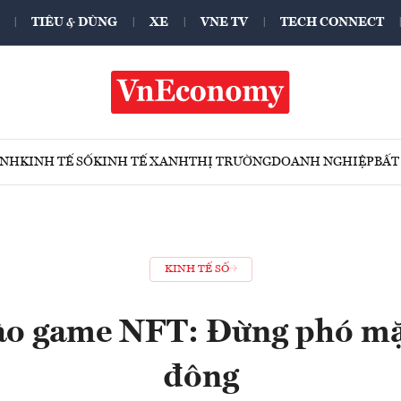
TIÊU & DÙNG
XE
VNE TV
TECH CONNECT
ÍNH
KINH TẾ SỐ
KINH TẾ XANH
THỊ TRƯỜNG
DOANH NGHIỆP
BẤT
KINH TẾ SỐ
ào game NFT: Đừng phó mặ
đông