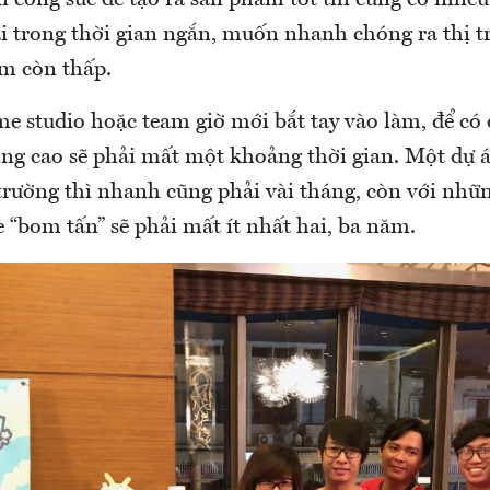
n công sức để tạo ra sản phẩm tốt thì cũng có nhiề
ai trong thời gian ngắn, muốn nhanh chóng ra thị t
m còn thấp.
e studio hoặc team giờ mới bắt tay vào làm, để có
ng cao sẽ phải mất một khoảng thời gian. Một dự 
trường thì nhanh cũng phải vài tháng, còn với nhữ
 “bom tấn” sẽ phải mất ít nhất hai, ba năm.