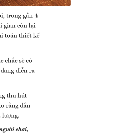
ôi, trong gần 4
 gian còn lại
i toán thiết kế
ắc chắc sẽ có
 đang diễn ra
ng thu hút
ho rằng dần
 lượng.
người chơi,