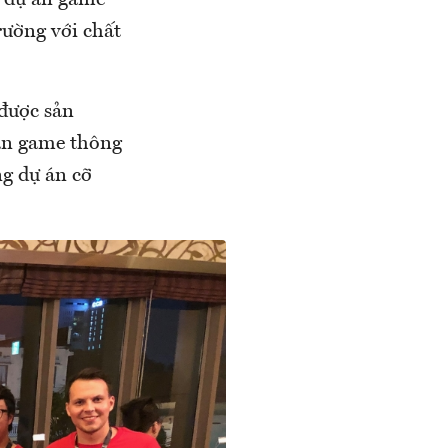
u dự án game
rường với chất
 được sản
án game thông
ng dự án cỡ