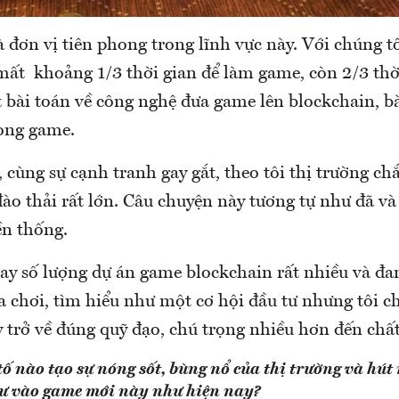
là đơn vị tiên phong trong lĩnh vực này. Với chúng t
mất khoảng 1/3 thời gian để làm game, còn 2/3 thời
t bài toán về công nghệ đưa game lên blockchain, bà
rong game.
, cùng sự cạnh tranh gay gắt, theo tôi thị trường ch
đào thải rất lớn. Câu chuyện này tương tự như đã và
ền thống.
ay số lượng dự án game blockchain rất nhiều và đa
a chơi, tìm hiểu như một cơ hội đầu tư nhưng tôi c
 trở về đúng quỹ đạo, chú trọng nhiều hơn đến chất
tố nào tạo sự nóng sốt, bùng nổ của thị trường và hút 
tư vào game mới này như hiện nay?