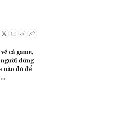
 về cả game,
g người đứng
e nào đó để
..