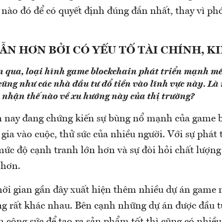
nào đó để có quyết định đúng đắn nhất, thay vì ph
ẪN HƠN BỞI CÓ YẾU TỐ TÀI CHÍNH, K
n qua, loại hình game blockchain phát triển mạnh m
cũng như các nhà đầu tư đổ tiền vào lĩnh vực này. Là
 nhận thế nào về xu hướng này của thị trường?
n nay đang chứng kiến sự bùng nổ mạnh của game b
gia vào cuộc, thử sức của nhiều người. Với sự phá
 mức độ cạnh tranh lớn hơn và sự đòi hỏi chất lượn
 hơn.
thời gian gần đây xuất hiện thêm nhiều dự án game
ng rất khác nhau. Bên cạnh những dự án được đầu t