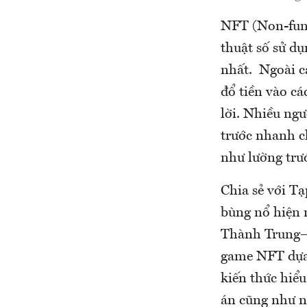
NFT (Non-fung
thuật số sử dụ
nhất. Ngoài c
đổ tiền vào c
lời. Nhiều ng
trước nhanh c
như lường trướ
Chia sẻ với T
bùng nổ hiện 
Thành Trung– n
game NFT dựa 
kiến thức hiểu
án cũng như n