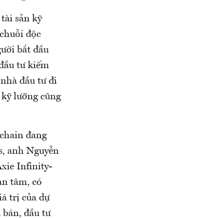
tài sản kỹ
 chuỗi độc
ười bắt đầu
đầu tư kiếm
nhà đầu tư đi
 kỹ lưỡng cũng
kchain đang
s, anh Nguyễn
xie Infinity-
an tâm, có
iá trị của dự
 bán, đầu tư