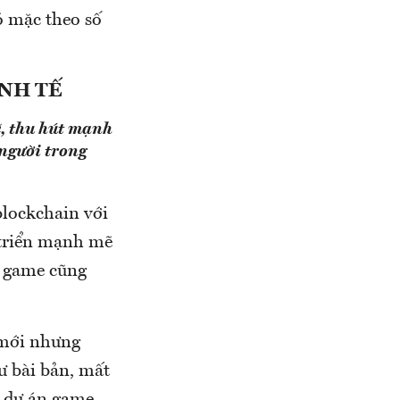
ó mặc theo số
INH TẾ
ẽ, thu hút mạnh
 người trong
lockchain với
t triển mạnh mẽ
g game cũng
 mới nhưng
ư bài bản, mất