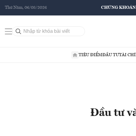
Thứ Năm, 06/08/2026
CHỨNG KHOÁN
TIÊU ĐIỂM
ĐẦU TƯ
TÀI CH
Đầu tư v