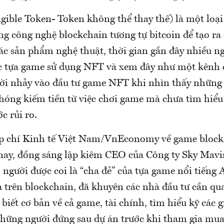
ible Token- Token không thể thay thế) là một loại 
ng công nghệ blockchain tương tự bitcoin để tạo ra
ác sản phẩm nghệ thuật, thời gian gần đây nhiều ng
ác tựa game sử dụng NFT và xem đây như một kênh 
ười nhảy vào đầu tư game NFT khi nhìn thấy những 
hóng kiếm tiền từ việc chơi game mà chưa tìm hiểu
c rủi ro.
ạp chí Kinh tế Việt Nam/VnEconomy về game bloc
nay, đồng sáng lập kiêm CEO của Công ty Sky Mavi
gười được coi là “cha đẻ” của tựa game nổi tiếng A
trên blockchain, đã khuyên các nhà đầu tư cần qu
 biết cơ bản về cả game, tài chính, tìm hiểu kỹ các g
hững người đứng sau dự án trước khi tham gia mua