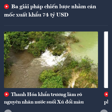
Ba giải pháp chiến lược nhằm cán
mốc xuất khẩu 74 tỷ USD
Thanh Hóa khẩn trương làm rõ
nguyên nhân nước suối Xú đổi màu
phí