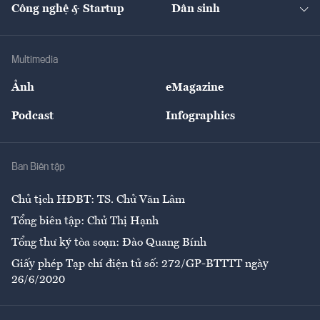
Nhà đầu tư
Du lịch
Công nghệ & Startup
Dân sinh
Tư vấn
Nông sản
Doanh nhân
Tư vấn Tiêu & Dùng
Infographics
Hạ tầng
Sức khỏe
Khung pháp lý
Doanh nghiệp
Địa phương
Thị trường
Bảo hiểm
Multimedia
Sự kiện
Nhân lực
Ảnh
eMagazine
Đẹp +
An sinh
Podcast
Infographics
Giải trí
Y tế
Nhà
Ban Biên tập
Ẩm thực
Chủ tịch HĐBT: TS. Chử Văn Lâm
Tổng biên tập: Chử Thị Hạnh
Tổng thư ký tòa soạn: Đào Quang Bính
Giấy phép Tạp chí điện tử số: 272/GP-BTTTT ngày
26/6/2020