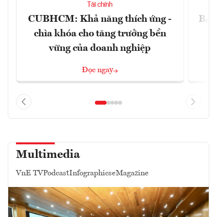
Tài chính
CUBHCM: Khả năng thích ứng -
Ba g
chìa khóa cho tăng trưởng bền
vững của doanh nghiệp
Đọc ngay
Multimedia
VnE TV
Podcast
Infographics
eMagazine