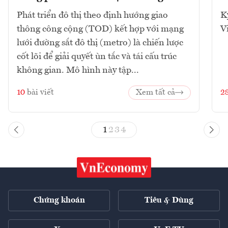
Phát triển đô thị theo định hướng giao
K
thông công cộng (TOD) kết hợp với mạng
V
lưới đường sắt đô thị (metro) là chiến lược
cốt lõi để giải quyết ùn tắc và tái cấu trúc
không gian. Mô hình này tập...
10
bài viết
Xem tất cả
2
1
2
3
4
Chứng khoán
Tiêu & Dùng