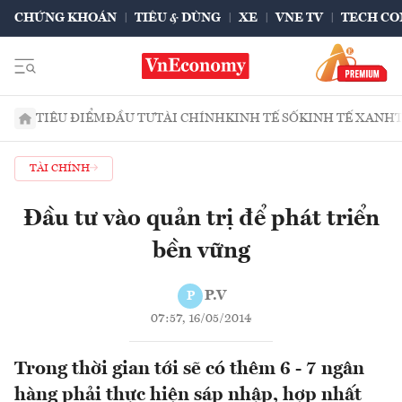
CHỨNG KHOÁN
TIÊU & DÙNG
XE
VNE TV
TECH CO
TIÊU ĐIỂM
ĐẦU TƯ
TÀI CHÍNH
KINH TẾ SỐ
KINH TẾ XANH
TÀI CHÍNH
Đầu tư vào quản trị để phát triển
bền vững
P.V
P
07:57, 16/05/2014
Trong thời gian tới sẽ có thêm 6 - 7 ngân
hàng phải thực hiện sáp nhập, hợp nhất