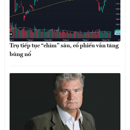
Trụ tiếp tục “chìm” sâu, cổ phiếu vẫn tăng
bùng nổ