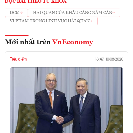
ĐỌC BÀI THEO TỪ KHOÁ
DCM
HẢI QUAN CỬA KHẨU CẢNG NĂM CĂN
VI PHẠM TRONG LĨNH VỰC HẢI QUAN
Mới nhất trên
VnEconomy
Tiêu điểm
18:47, 10/08/2026