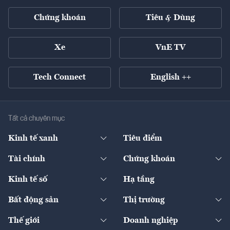
Chứng khoán
Tiêu & Dùng
Xe
VnE TV
Tech Connect
English ++
Tất cả chuyên mục
Kinh tế xanh
Tiêu điểm
Chuyển động xanh
Tài chính
Chứng khoán
Pháp lý
Ngân hàng
Doanh nghiệp niêm yết
Kinh tế số
Hạ tầng
Thương hiệu xanh
Thị trường vốn
Thị trường
Sản phẩm - Thị trường
Bất động sản
Thị trường
Diễn đàn
Thuế
Đầu tư
Tài sản số
Chính sách
Xuất nhập khẩu
Thế giới
Doanh nghiệp
Bảo hiểm
Quốc tế
Dịch vụ số