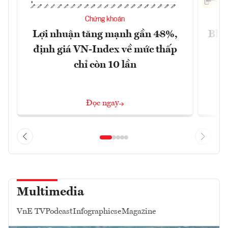
Chứng khoán
Lợi nhuận tăng mạnh gần 48%,
Blog
định giá VN-Index về mức thấp
chỉ còn 10 lần
Đọc ngay
Multimedia
VnE TV
Podcast
Infographics
eMagazine