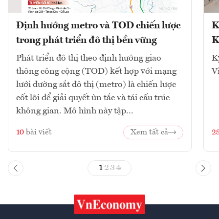
Định hướng metro và TOD chiến lược
K
trong phát triển đô thị bền vững
K
Phát triển đô thị theo định hướng giao
K
thông công cộng (TOD) kết hợp với mạng
V
lưới đường sắt đô thị (metro) là chiến lược
cốt lõi để giải quyết ùn tắc và tái cấu trúc
không gian. Mô hình này tập...
10
bài viết
Xem tất cả
2
1
2
3
4