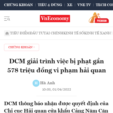
CHỨNG KHOÁN
TIÊU & DÙNG
XE
VNE TV
TECH CO
TIÊU ĐIỂM
ĐẦU TƯ
TÀI CHÍNH
KINH TẾ SỐ
KINH TẾ XANH
CHỨNG KHOÁN
DCM giải trình việc bị phạt gần
578 triệu đồng vi phạm hải quan
Hà Anh
H
10:08, 01/04/2022
DCM thông báo nhận được quyết định của
Chi cục Hải quan cửa khẩu Cảng Năm Căn