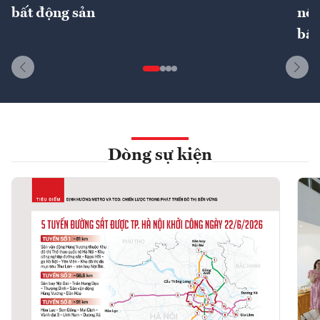
bất động sản
nôn
bất
Dòng sự kiện