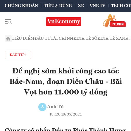
CHỨNG KHOÁN
TIÊU & DÙNG
XE
VNE TV
TECH CO
TIÊU ĐIỂM
ĐẦU TƯ
TÀI CHÍNH
KINH TẾ SỐ
KINH TẾ XANH
ĐẦU TƯ
Đề nghị sớm khởi công cao tốc
Bắc-Nam, đoạn Diễn Châu - Bãi
Vọt hơn 11.000 tỷ đồng
Anh Tú
A
13:13, 18/05/2021
Công ty cổ phần Đầu tư Phúc Thành Hưng