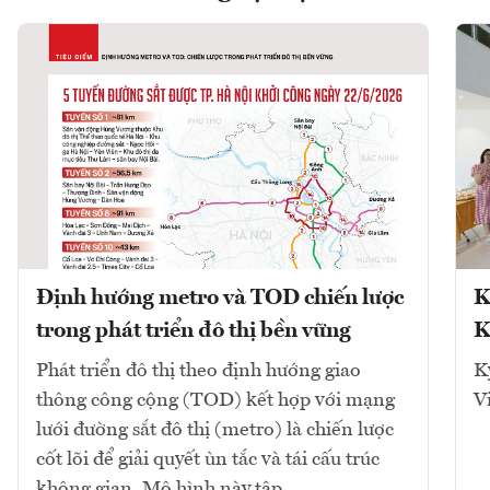
Định hướng metro và TOD chiến lược
K
trong phát triển đô thị bền vững
K
Phát triển đô thị theo định hướng giao
K
thông công cộng (TOD) kết hợp với mạng
V
lưới đường sắt đô thị (metro) là chiến lược
cốt lõi để giải quyết ùn tắc và tái cấu trúc
không gian. Mô hình này tập...