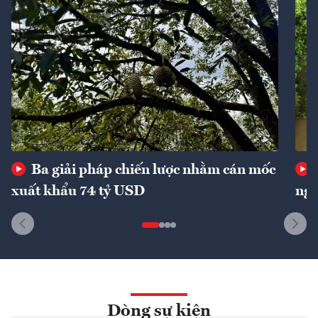
Ba giải pháp chiến lược nhằm cán mốc
xuất khẩu 74 tỷ USD
ngu
Dòng sự kiện