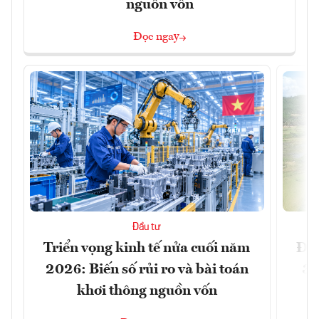
nguồn vốn
Đọc ngay
Đầu tư
Triển vọng kinh tế nửa cuối năm
Đồn
2026: Biến số rủi ro và bài toán
3 
khơi thông nguồn vốn