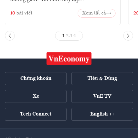
10
bài viết
Xem tất cả
2
1
2
3
4
Chứng khoán
Tiêu & Dùng
Xe
VnE TV
Tech Connect
English ++