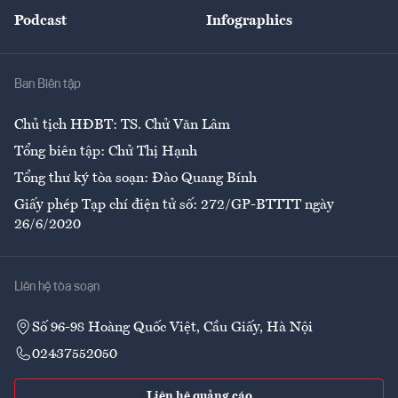
An sinh
Podcast
Infographics
Giải trí
Y tế
Nhà
Ban Biên tập
Ẩm thực
Chủ tịch HĐBT: TS. Chử Văn Lâm
Tổng biên tập: Chử Thị Hạnh
Tổng thư ký tòa soạn: Đào Quang Bính
Giấy phép Tạp chí điện tử số: 272/GP-BTTTT ngày
26/6/2020
Liên hệ tòa soạn
Số 96-98 Hoàng Quốc Việt, Cầu Giấy, Hà Nội
02437552050
Liên hệ quảng cáo