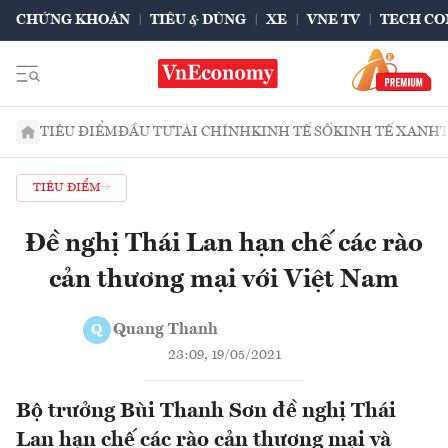
CHỨNG KHOÁN
TIÊU & DÙNG
XE
VNE TV
TECH CO
TIÊU ĐIỂM
ĐẦU TƯ
TÀI CHÍNH
KINH TẾ SỐ
KINH TẾ XANH
TIÊU ĐIỂM
Đề nghị Thái Lan hạn chế các rào
cản thương mại với Việt Nam
Quang Thanh
Q
23:09, 19/05/2021
Bộ trưởng Bùi Thanh Sơn đề nghị Thái
Lan hạn chế các rào cản thương mại và