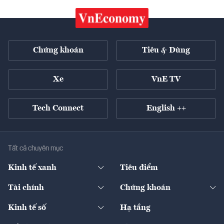
Chứng khoán
Tiêu & Dùng
Xe
VnE TV
Tech Connect
English ++
Tất cả chuyên mục
Kinh tế xanh
Tiêu điểm
Chuyển động xanh
Tài chính
Chứng khoán
Pháp lý
Ngân hàng
Doanh nghiệp niêm yết
Kinh tế số
Hạ tầng
Thương hiệu xanh
Thị trường vốn
Thị trường
Sản phẩm - Thị trường