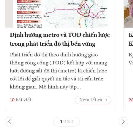
Định hướng metro và TOD chiến lược
K
trong phát triển đô thị bền vững
K
Phát triển đô thị theo định hướng giao
K
thông công cộng (TOD) kết hợp với mạng
V
lưới đường sắt đô thị (metro) là chiến lược
cốt lõi để giải quyết ùn tắc và tái cấu trúc
không gian. Mô hình này tập...
10
bài viết
Xem tất cả
2
1
2
3
4