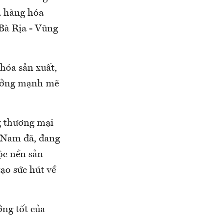
à hàng hóa
Bà Rịa - Vũng
hóa sản xuất,
rưởng mạnh mẽ
.
g thương mại
t Nam đã, đang
ộc nền sản
ạo sức hút về
ởng tốt của