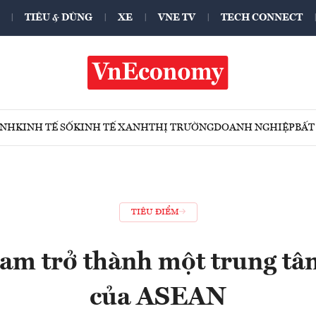
TIÊU & DÙNG
XE
VNE TV
TECH CONNECT
ÍNH
KINH TẾ SỐ
KINH TẾ XANH
THỊ TRƯỜNG
DOANH NGHIỆP
BẤT
TIÊU ĐIỂM
am trở thành một trung tâm
của ASEAN