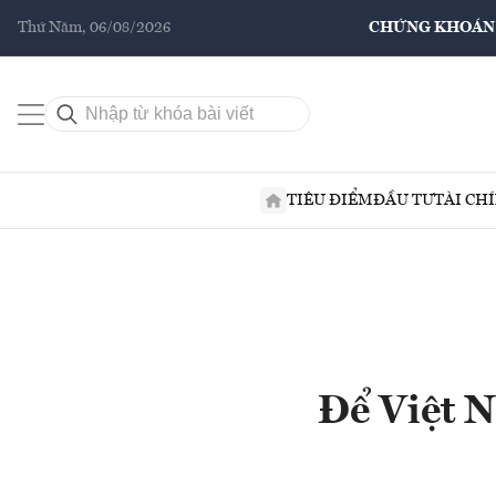
Thứ Năm, 06/08/2026
CHỨNG KHOÁN
TIÊU ĐIỂM
ĐẦU TƯ
TÀI CH
Để Việt N