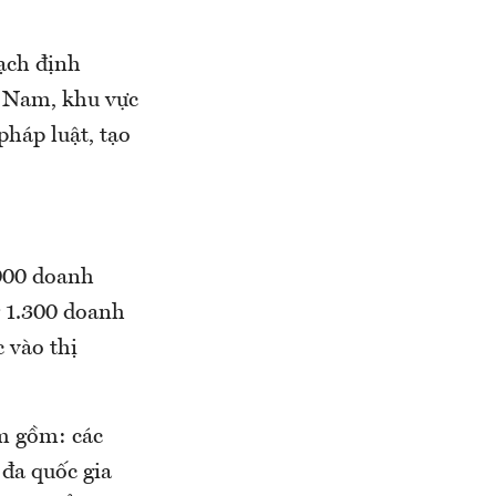
oạch định
ệt Nam, khu vực
pháp luật, tạo
.000 doanh
g 1.300 doanh
 vào thị
óm gồm: các
 đa quốc gia