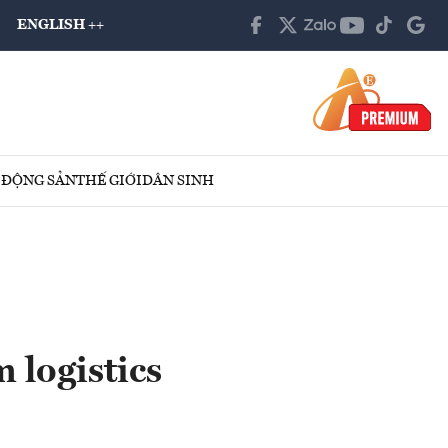
ENGLISH ++
 ĐỘNG SẢN
THẾ GIỚI
DÂN SINH
 logistics