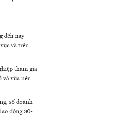
ng đến nay
 vực và trên
nghiệp tham gia
hỏ và vừa nên
ồng, số doanh
 lao động 30-
.