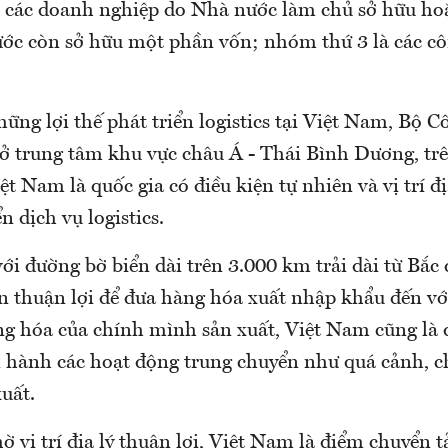
i; các doanh nghiệp do Nhà nước làm chủ sở hữu ho
ớc còn sở hữu một phần vốn; nhóm thứ 3 là các cô
ững lợi thế phát triển logistics tại Việt Nam, Bộ
 ở trung tâm khu vực châu Á - Thái Bình Dương, tr
iệt Nam là quốc gia có điều kiện tự nhiên và vị trí đị
ển dịch vụ logistics.
ới đường bờ biển dài trên 3.000 km trải dài từ Bắc
n thuận lợi để đưa hàng hóa xuất nhập khẩu đến với
g hóa của chính mình sản xuất, Việt Nam cũng là đ
n hành các hoạt động trung chuyển như quá cảnh, 
xuất.
 vị trí địa lý thuận lợi, Việt Nam là điểm chuyển t