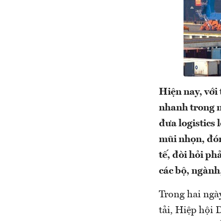
Hiện nay, với
nhanh trong n
đưa logistics 
mũi nhọn, đón
tế, đòi hỏi ph
các bộ, ngành
Trong hai ngà
tải, Hiệp hội