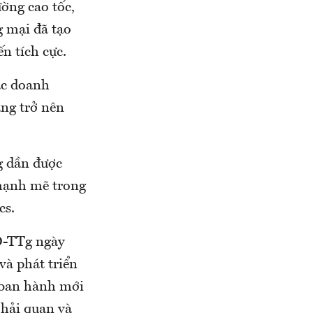
ường cao tốc,
g mại đã tạo
ến tích cực.
ác doanh
ang trở nên
ng dần được
 mạnh mẽ trong
cs.
Đ-TTg ngày
à phát triển
à ban hành mới
 hải quan và