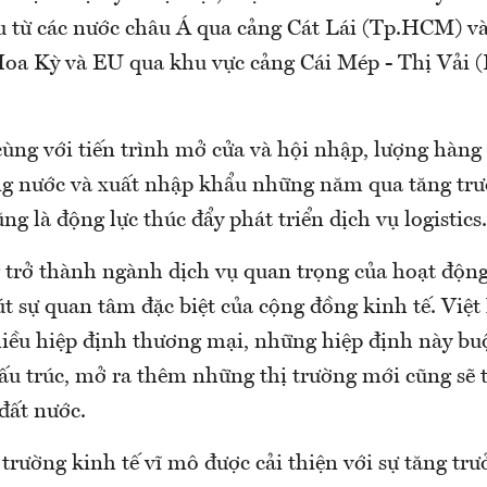
 từ các nước châu Á qua cảng Cát Lái (Tp.HCM) v
Hoa Kỳ và EU qua khu vực cảng Cái Mép - Thị Vải (
ùng với tiến trình mở cửa và hội nhập, lượng hàng 
ng nước và xuất nhập khẩu những năm qua tăng t
ũng là động lực thúc đẩy phát triển dịch vụ logistics
g trở thành ngành dịch vụ quan trọng của hoạt độn
út sự quan tâm đặc biệt của cộng đồng kinh tế. Việ
nhiều hiệp định thương mại, những hiệp định này bu
cấu trúc, mở ra thêm những thị trường mới cũng sẽ t
đất nước.
rường kinh tế vĩ mô được cải thiện với sự tăng trư