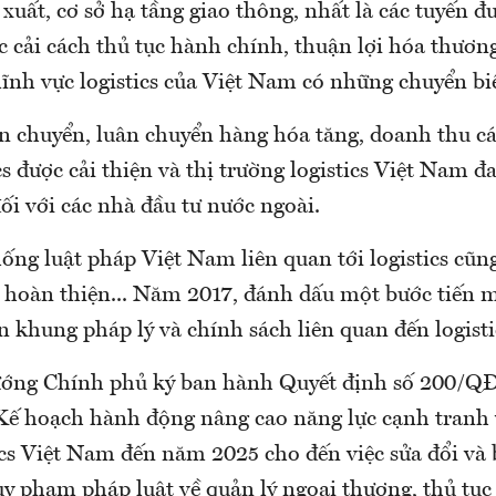
xuất, cơ sở hạ tầng giao thông, nhất là các tuyến đ
c cải cách thủ tục hành chính, thuận lợi hóa thươn
lĩnh vực logistics của Việt Nam có những chuyển bi
n chuyển, luân chuyển hàng hóa tăng, doanh thu c
cs được cải thiện và thị trường logistics Việt Nam đ
ối với các nhà đầu tư nước ngoài.
hống luật pháp Việt Nam liên quan tới logistics cũ
 hoàn thiện... Năm 2017, đánh dấu một bước tiến
n khung pháp lý và chính sách liên quan đến logisti
ướng Chính phủ ký ban hành Quyết định số 200/Q
Kế hoạch hành động nâng cao năng lực cạnh tranh v
tics Việt Nam đến năm 2025 cho đến việc sửa đổi v
uy phạm pháp luật về quản lý ngoại thương, thủ tục