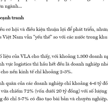
ên ngành...
 cạnh tranh
u cơ hội và điều kiện thuận lợi để phát triển, như
s Việt Nam vẫn "yếu thế" so với các nước trong khu
số liệu của VLA cho thấy, với khoảng 1.300 doanh 
ĩnh vực logistics thì hầu hết đều là doanh nghiệp n
cho nền kinh tế chỉ khoảng 2-3%.
ình quân của các doanh nghiệp chỉ khoảng 4-6 tỷ đ
 vừa chiếm 72% (vốn dưới 20 tỷ đồng) với số lượng
ng đó chỉ 5-7% có đào tạo bài bản và chuyên nghiệp