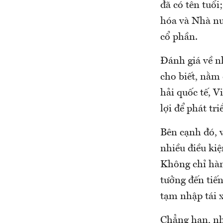
đã có tên tuổ
hóa và Nhà nư
cổ phần.
Đánh giá về nh
cho biết, nằm
hải quốc tế, V
lợi để phát tri
Bên cạnh đó, v
nhiều điều kiệ
Không chỉ hàn
tưởng đến tiế
tạm nhập tái 
Chẳng hạn, nhờ