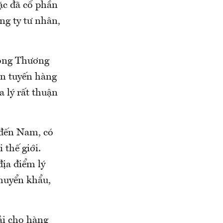
ặc đã cổ phần
ng ty tư nhân,
 Công Thương
ên tuyến hàng
a lý rất thuận
 đến Nam, có
 thế giới.
ịa điểm lý
chuyển khẩu,
ải cho hàng