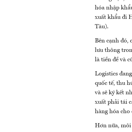
hóa nhập khẩu
xuất khẩu đi 
Tàu).
Bên cạnh đó, c
lưu thông tro
là tiền đề và c
Logistics đan
quốc tế, thu h
và sẽ ký kết 
xuất phải tái 
hàng hóa cho 
Hơn nữa, môi t