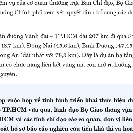
ệm vụ của cơ quan thường trực Ban Chỉ đạo, Bộ Gi
 tướng Chính phủ xem xét, quyết định bổ sung các d
 án đường Vành đai 4 TP.HCM dài 207 km đi qua 5 t
 18,7 km), Đồng Nai (45,6 km), Bình Dương (47,
ong An (dài nhất với 78,3 km). Đây là dự án hạ tần
hỉ có chức năng liên kết vùng mà còn mở ra hướng k
Nguyên.
ọp cuộc họp về tình hình triển khai thực hiện 
 TP.HCM vừa qua, lãnh đạo Bộ Giao thông vận 
M và các tỉnh chỉ đạo các cơ quan, đơn vị liê
soát hồ sơ báo cáo nghiên cứu tiền khả thi và hoà