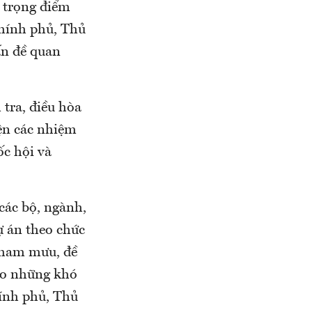
, trọng điểm
Chính phủ, Thủ
ấn đề quan
tra, điều hòa
iện các nhiệm
ốc hội và
các bộ, ngành,
ự án theo chức
 tham mưu, đề
cáo những khó
hính phủ, Thủ