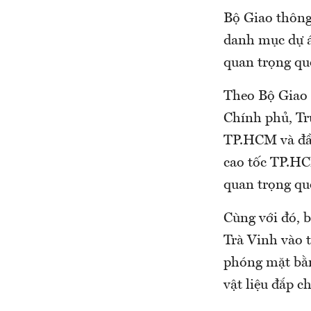
Bộ Giao thông 
danh mục dự á
quan trọng quố
Theo Bộ Giao t
Chính phủ, Tr
TP.HCM và đầ
cao tốc TP.HC
quan trọng quố
Cùng với đó, b
Trà Vinh vào t
phóng mặt bằn
vật liệu đắp 