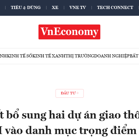
TIÊU & DÙNG
XE
VNE TV
TECH CONNECT
ÍNH
KINH TẾ SỐ
KINH TẾ XANH
THỊ TRƯỜNG
DOANH NGHIỆP
BẤT
ĐẦU TƯ
t bổ sung hai dự án giao th
vào danh mục trọng điểm 