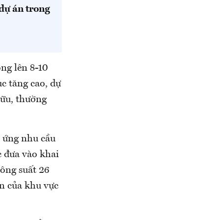
 dự án trong
ng lên 8-10
ục tăng cao, dự
hữu, thường
 ứng nhu cầu
c đưa vào khai
ông suất 26
ển của khu vực