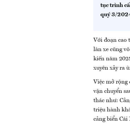
tục trình c
quý 3/202
Với đoạn cao 
làn xe cũng vô
kiến năm 2025
xuyên xảy ra ù
Việc mở rộng
vận chuyển sa
thác như: Cản
triệu hành kh
cảng biển Cái