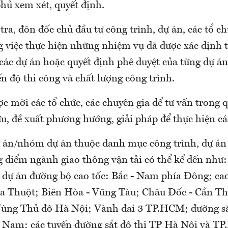
hủ xem xét, quyết định.
tra, đôn đốc chủ đầu tư công trình, dự án, các tổ ch
g việc thực hiện những nhiệm vụ đã được xác định 
 các dự án hoặc quyết định phê duyệt của từng dự á
n độ thi công và chất lượng công trình.
c mời các tổ chức, các chuyên gia để tư vấn trong q
u, đề xuất phương hướng, giải pháp để thực hiện cá
 án/nhóm dự án thuộc danh mục công trình, dự án
ng điểm ngành giao thông vận tải có thể kể đến như
 dự án đường bộ cao tốc: Bắc - Nam phía Đông; ca
 Thuột; Biên Hòa - Vũng Tàu; Châu Đốc - Cần Thơ
Vùng Thủ đô Hà Nội; Vành đai 3 TP.HCM; đường sắ
 - Nam; các tuyến đường sắt đô thị TP Hà Nội và T