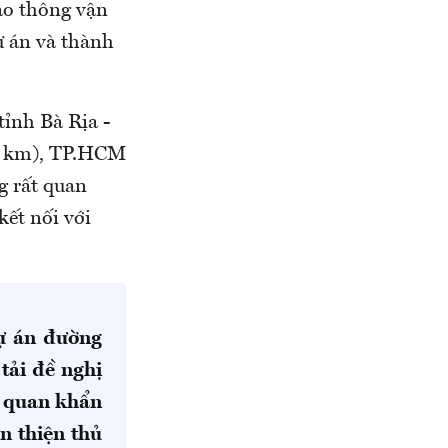
ao thông vận
ự án và thành
ỉnh Bà Rịa -
45 km), TP.HCM
g rất quan
ết nối với
dự án đường
tải đề nghị
n quan khẩn
n thiện thủ