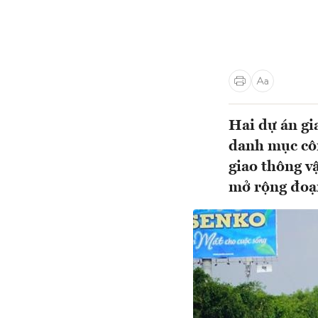
Hai dự án gi
danh mục côn
giao thông v
mở rộng đoạ