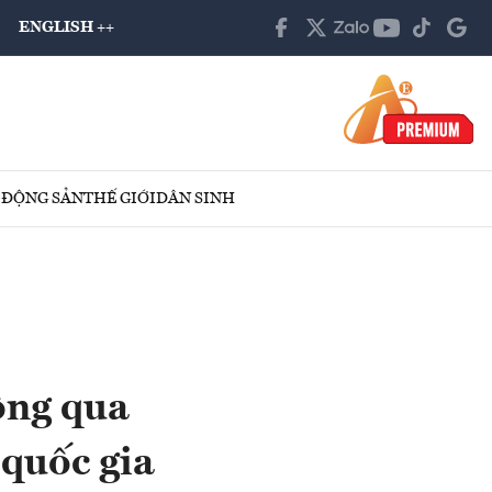
ENGLISH ++
 ĐỘNG SẢN
THẾ GIỚI
DÂN SINH
ông qua
quốc gia