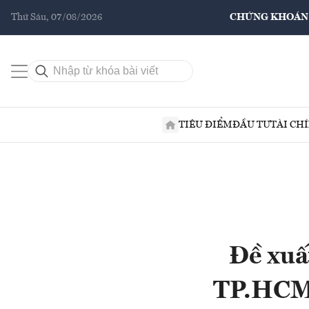
Thứ Sáu, 07/08/2026
CHỨNG KHOÁN
TIÊU ĐIỂM
ĐẦU TƯ
TÀI CH
Đề xuấ
TP.HCM 