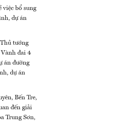
ề việc bổ sung
ình, dự án
, Thủ tướng
 Vành đai 4
ự án đường
nh, dự án
uyên, Bến Tre,
uan đến giải
a Trung Sơn,