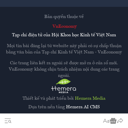
Bản quyền thuộc về
VnEconomy
Tạp chí điện tử của Hội Khoa học Kinh tế Việt Nam
Mọi tin bài đăng lại từ website này phải có sự chấp thuận
bằng văn bản của
Tạp chí Kinh tế Việt Nam - VnEconomy
Các trang liên kết ra ngoài sẽ được mở ra ở cửa sổ mới.
VnEconomy không chịu trách nhiệm nội dung các trang
ngoài.
Thiết kế và phát triển bởi
Hemera Media
Dựa trên nền tảng
Hemera AI CMS