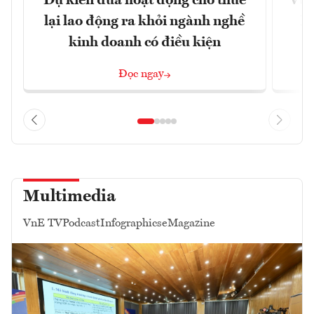
Dự kiến đưa hoạt động cho thuê
Vươ
lại lao động ra khỏi ngành nghề
Họ
kinh doanh có điều kiện
Đọc ngay
Multimedia
VnE TV
Podcast
Infographics
eMagazine