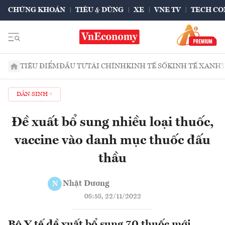
CHỨNG KHOÁN
TIÊU & DÙNG
XE
VNE TV
TECH CO
TIÊU ĐIỂM
ĐẦU TƯ
TÀI CHÍNH
KINH TẾ SỐ
KINH TẾ XANH
DÂN SINH
Đề xuất bổ sung nhiều loại thuốc,
vaccine vào danh mục thuốc đấu
thầu
Nhật Dương
N
08:58, 22/11/2022
Bộ Y tế đề xuất bổ sung 70 thuốc mới