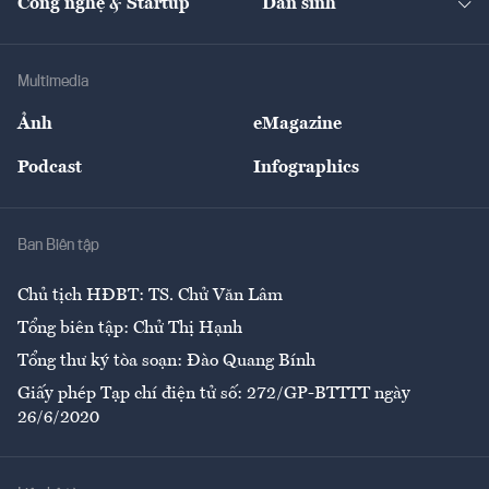
Công nghệ & Startup
Dân sinh
Tư vấn
Nông sản
Doanh nhân
Tư vấn Tiêu & Dùng
Infographics
Hạ tầng
Sức khỏe
Khung pháp lý
Doanh nghiệp
Địa phương
Thị trường
Bảo hiểm
Multimedia
Sự kiện
Nhân lực
Ảnh
eMagazine
Đẹp +
An sinh
Podcast
Infographics
Giải trí
Y tế
Nhà
Ban Biên tập
Ẩm thực
Chủ tịch HĐBT: TS. Chử Văn Lâm
Tổng biên tập: Chử Thị Hạnh
Tổng thư ký tòa soạn: Đào Quang Bính
Giấy phép Tạp chí điện tử số: 272/GP-BTTTT ngày
26/6/2020