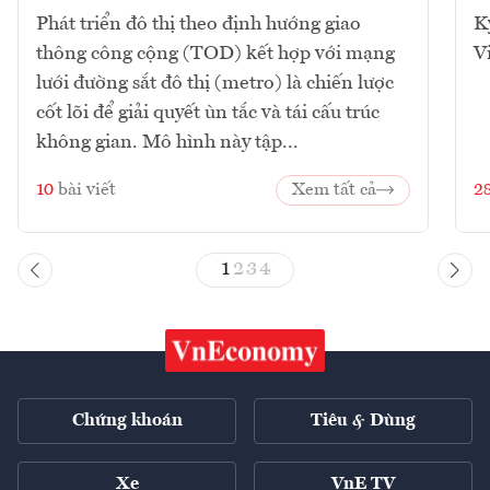
Phát triển đô thị theo định hướng giao
K
thông công cộng (TOD) kết hợp với mạng
V
lưới đường sắt đô thị (metro) là chiến lược
cốt lõi để giải quyết ùn tắc và tái cấu trúc
không gian. Mô hình này tập...
10
bài viết
Xem tất cả
2
1
2
3
4
Chứng khoán
Tiêu & Dùng
Xe
VnE TV