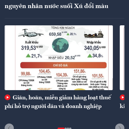
nguyên nhân nước suối Xú đổi màu
Giãn, hoãn, miễn giảm hàng loạt thuế
phí hỗ trợ người dân và doanh nghiệp
kin