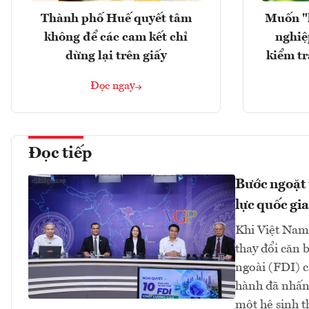
Thành phố Huế quyết tâm
Muốn "
không để các cam kết chỉ
nghiệ
dừng lại trên giấy
kiểm tr
Đọc ngay
Đọc tiếp
Bước ngoặt 
lực quốc gia
Khi Việt Nam 
thay đổi căn 
ngoài (FDI) 
hành đã nhấn 
một hệ sinh t