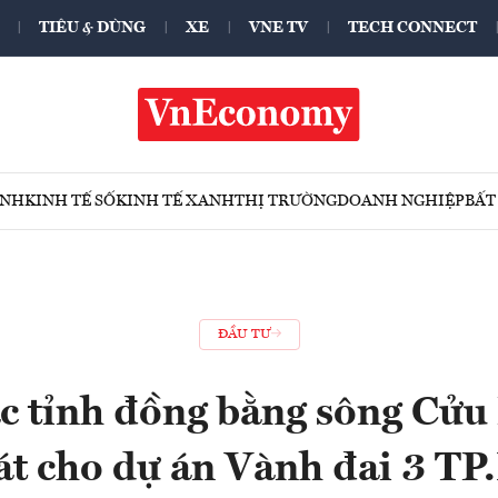
TIÊU & DÙNG
XE
VNE TV
TECH CONNECT
ÍNH
KINH TẾ SỐ
KINH TẾ XANH
THỊ TRƯỜNG
DOANH NGHIỆP
BẤT
ĐẦU TƯ
ác tỉnh đồng bằng sông Cửu
át cho dự án Vành đai 3 