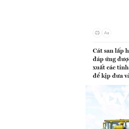
Cát san lấp
đáp ứng được
xuất các tỉn
để kịp đưa v