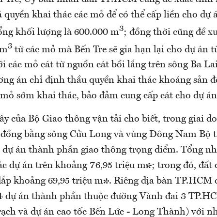
á quyền khai thác các mỏ để có thể cấp liền cho dự 
3
ổng khối lượng là 600.000 m
; đồng thời cũng đề x
3
 m
từ các mỏ mà Bến Tre sẽ gia hạn lại cho dự án t
ới các mỏ cát từ nguồn cát bồi lắng trên sông Ba L
ơng án chỉ định thầu quyền khai thác khoáng sản đ
mỏ sớm khai thác, bảo đảm cung cấp cát cho dự án
y của Bộ Giao thông vận tải cho biết, trong giai đ
 đồng bằng sông Cửu Long và vùng Đông Nam Bộ tr
, dự án thành phần giao thông trọng điểm. Tổng nhu
ác dự án trên khoảng 76,95 triệu m³; trong đó, đất
 đắp khoảng 69,95 triệu m³. Riêng địa bàn TP.HCM 
(4 dự án thành phần thuộc đường Vành đai 3 TP.H
ạch và dự án cao tốc Bến Lức - Long Thành) với nhu