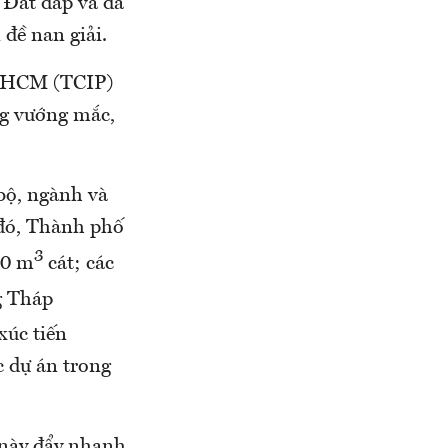
. Đất đắp và đá
 đề nan giải.
TP.HCM (TCIP)
ng vướng mắc,
bộ, ngành và
 đó, Thành phố
3
00 m
cát; các
g Tháp
xúc tiến
c dự án trong
 này đẩy nhanh