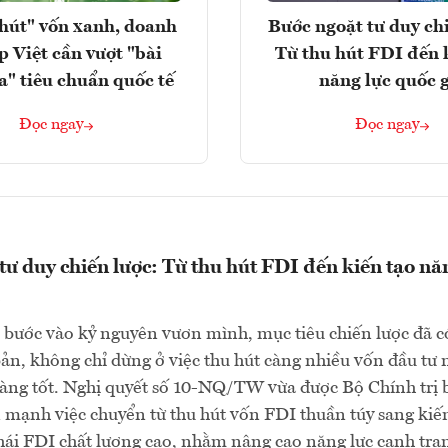
hút" vốn xanh, doanh
Bước ngoặt tư duy chi
p Việt cần vượt "bài
Từ thu hút FDI đến 
a" tiêu chuẩn quốc tế
năng lực quốc 
Đọc ngay
Đọc ngay
tư duy chiến lược: Từ thu hút FDI đến kiến tạo nă
bước vào kỷ nguyên vươn mình, mục tiêu chiến lược đã c
bản, không chỉ dừng ở việc thu hút càng nhiều vốn đầu tư
càng tốt. Nghị quyết số 10-NQ/TW vừa được Bộ Chính trị 
mạnh việc chuyển từ thu hút vốn FDI thuần túy sang kiế
hái FDI chất lượng cao, nhằm nâng cao năng lực cạnh tra