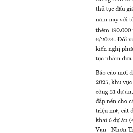
thủ tục đấu gi
năm nay với t
thêm 190.000
6/2024. Đối v
kiến nghị phư
tục nhằm đưa 
Báo cáo mới đâ
2025, khu vực
công 21 dự án
đắp nền cho c
triệu m³, cát
khai 6 dự án 
Vạn - Nhơn Tr