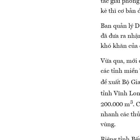
tác giải phóng
kè thì cơ bản 
Ban quản lý D
đã đưa ra nhậ
khó khăn của 
Vừa qua, mới 
các tỉnh miền
đề xuất Bộ Gi
tỉnh Vĩnh Lon
3
200.000 m
. 
nhanh các thủ 
vùng.
Riêng tỉnh Bế