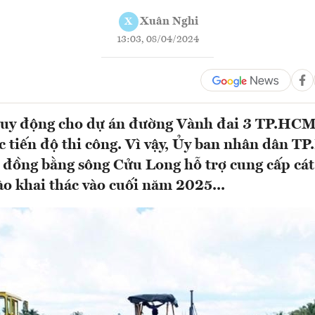
Xuân Nghi
X
13:03, 08/04/2024
 huy động cho dự án đường Vành đai 3 TP.HC
 tiến độ thi công. Vì vậy, Ủy ban nhân dân 
h đồng bằng sông Cửu Long hỗ trợ cung cấp cát
ào khai thác vào cuối năm 2025...