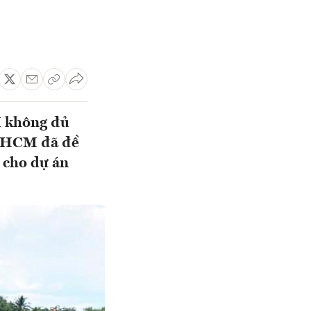
M không đủ
TP.HCM đã đề
 cho dự án