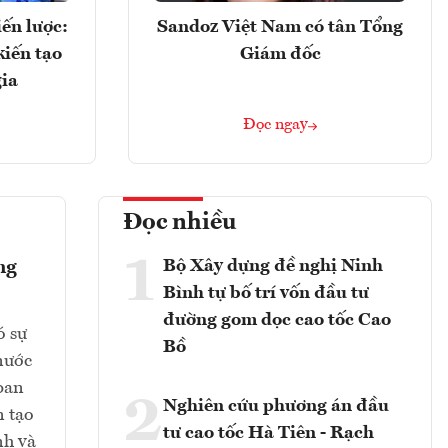
ến lược:
Sandoz Việt Nam có tân Tổng
kiến tạo
Giám đốc
gia
Đọc ngay
Đọc nhiều
1
Bộ Xây dựng đề nghị Ninh
ng
Bình tự bố trí vốn đầu tư
đường gom dọc cao tốc Cao
ó sự
Bồ
 nước
ban
2
Nghiên cứu phương án đầu
n tạo
tư cao tốc Hà Tiên - Rạch
nh và