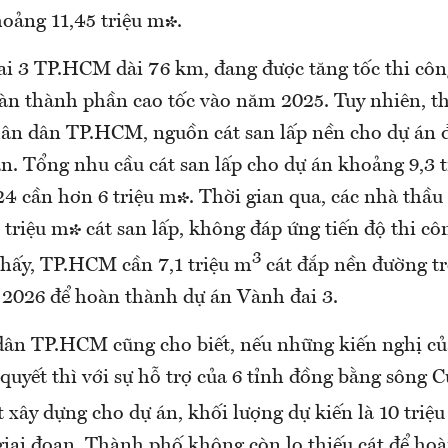
hoảng 11,45 triệu m³.
i 3 TP.HCM dài 76 km, đang được tăng tốc thi côn
oàn thành phần cao tốc vào năm 2025. Tuy nhiên, t
ân dân TP.HCM, nguồn cát san lấp nền cho dự án 
n. Tổng nhu cầu cát san lấp cho dự án khoảng 9,3 t
4 cần hơn 6 triệu m³. Thời gian qua, các nhà thầu 
triệu m³ cát san lấp, không đáp ứng tiến độ thi c
3
thấy, TP.HCM cần 7,1 triệu m
cát đắp nền đường t
 2026 để hoàn thành dự án Vành đai 3.
ân TP.HCM cũng cho biết, nếu những kiến nghị c
quyết thì với sự hỗ trợ của 6 tỉnh đồng bằng sông
át xây dựng cho dự án, khối lượng dự kiến là 10 tri
 giai đoạn, Thành phố không còn lo thiếu cát để ho