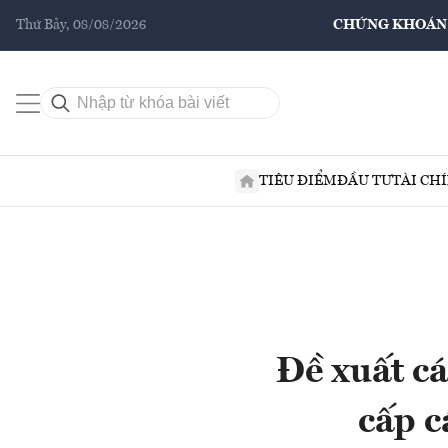
Thứ Bảy, 08/08/2026
CHỨNG KHOÁN
TIÊU ĐIỂM
ĐẦU TƯ
TÀI CH
Đề xuất c
cấp c