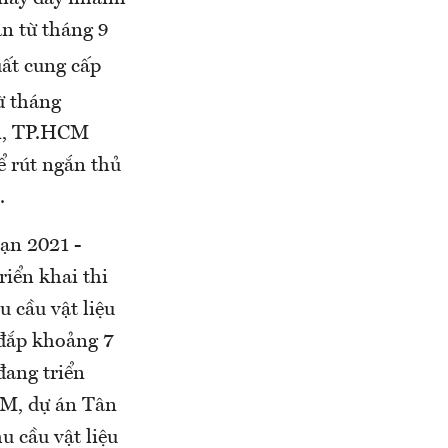
án từ tháng 9
uất cung cấp
ừ tháng
ai, TP.HCM
ể rút ngắn thủ
.
oạn 2021 -
iển khai thi
 cầu vật liệu
 đắp khoảng 7
đang triển
CM, dự án Tân
 cầu vật liệu