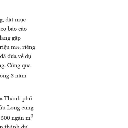
g, đặt mục
heo báo cáo
đang gặp
riệu m³, riêng
đã đưa về dự
ông. Cũng qua
rong 3 năm
ủa Thành phố
 Cửu Long cung
3
ệu 300 ngàn m
àn thành dự