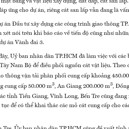
 mặt bằng và vật liệu xây dựng, đất đắp, cát san lấp
đáp ứng cho dự án, riêng cát san lấp vẫn đang là vấn
ự án Đầu tư xây dựng các công trình giao thông 
n xét nói trên khi báo cáo về tiến độ cũng như nhữ
dự án Vành đai 3.
đây, Uỷ ban nhân dân TP.HCM đã làm việc với các 
 Tây Nam Bộ để điều phối nguồn cát vật liệu. Theo
ao thông vận tải phân phối cung cấp khoảng 450.0
3
3
g cung cấp 50.000 m
, An Giang 200.000 m
, Đồn
Các tỉnh Tiền Giang, Vĩnh Long, Bến Tre cũng đang 
tục để có thể khai thác các mỏ cát cung cấp cho cá
n Tre, Ủy ban nhân dân TP.HCM cũng đề xuất tỉnh