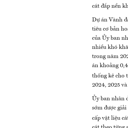
cát đắp nền k
Dự án Vành đa
tiêu cơ bản h
của Ủy ban nh
nhiều khó khă
trong năm 202
án khoảng 0,4 
thống kê cho 
2024, 2025 và
Ủy ban nhân d
sớm được giải 
cấp vật liệu c
cát theo từng