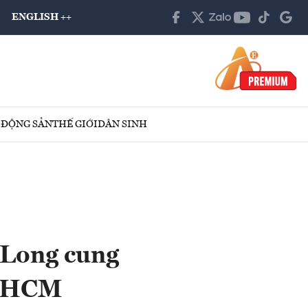
ENGLISH ++
 ĐỘNG SẢN
THẾ GIỚI
DÂN SINH
 Long cung
TP.HCM