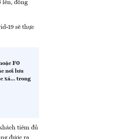
 lên, đồng
id-19 sẽ thực
 hoặc F0
c nơi lưu
c xá... trong
 khách tiêm đủ
ông được ra