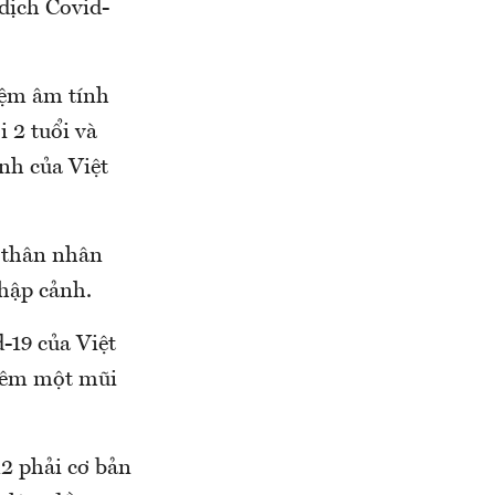
dịch Covid-
hiệm âm tính
 2 tuổi và
ịnh của Việt
 thân nhân
nhập cảnh.
d-19 của Việt
 tiêm một mũi
2 phải cơ bản