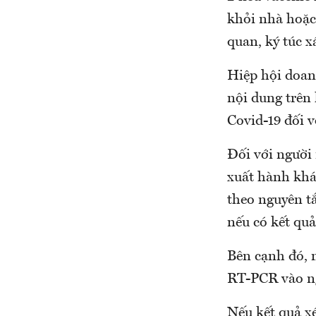
khỏi nhà hoặc 
quan, ký túc x
Hiệp hội doan
nội dung trên
Covid-19 đối 
Đối với người 
xuất hành khác
theo nguyên t
nếu có kết qu
Bên cạnh đó, 
RT-PCR vào ng
Nếu kết quả xé