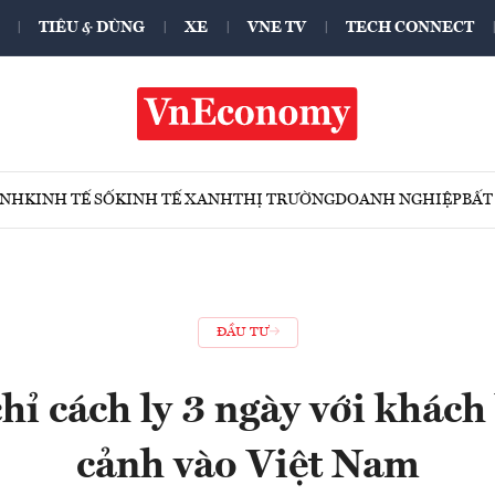
TIÊU & DÙNG
XE
VNE TV
TECH CONNECT
ÍNH
KINH TẾ SỐ
KINH TẾ XANH
THỊ TRƯỜNG
DOANH NGHIỆP
BẤT
ĐẦU TƯ
hỉ cách ly 3 ngày với khác
cảnh vào Việt Nam