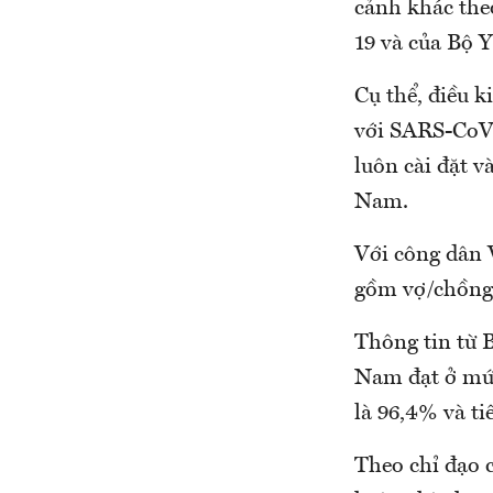
cảnh khác the
19 và của Bộ 
Cụ thể, điều k
với SARS-CoV-2
luôn cài đặt v
Nam.
Với công dân 
gồm vợ/chồng, 
Thông tin từ B
Nam đạt ở mức 
là 96,4% và ti
Theo chỉ đạo 