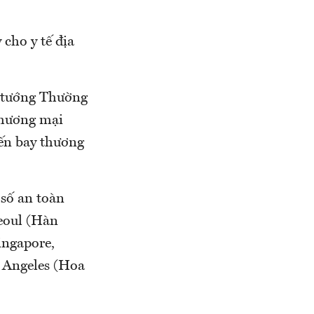
 cho y tế địa
ủ tướng Thường
thương mại
yến bay thương
 số an toàn
eoul (Hàn
ingapore,
 Angeles (Hoa