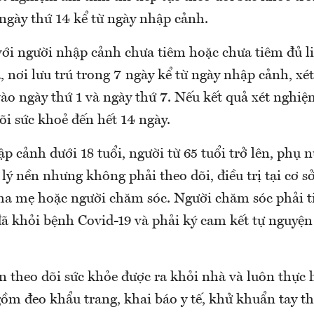
 ngày thứ 14 kể từ ngày nhập cảnh.
với người nhập cảnh chưa tiêm hoặc chưa tiêm đủ li
à, nơi lưu trú trong 7 ngày kể từ ngày nhập cảnh, x
o ngày thứ 1 và ngày thứ 7. Nếu kết quả xét nghiệ
dõi sức khoẻ đến hết 14 ngày.
p cảnh dưới 18 tuổi, người từ 65 tuổi trở lên, phụ n
lý nền nhưng không phải theo dõi, điều trị tại cơ sở
cha mẹ hoặc người chăm sóc. Người chăm sóc phải t
ã khỏi bệnh Covid-19 và phải ký cam kết tự nguyện 
n theo dõi sức khỏe được ra khỏi nhà và luôn thực 
gồm đeo khẩu trang, khai báo y tế, khử khuẩn tay t