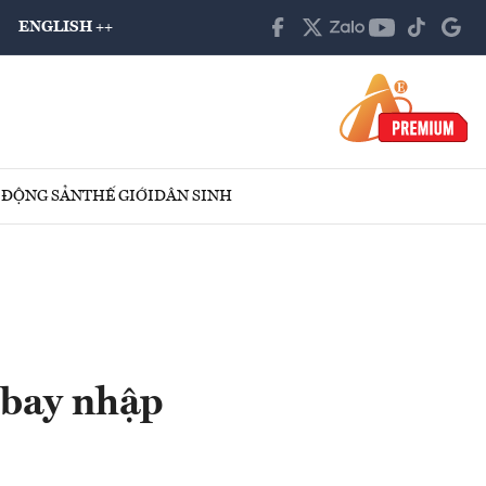
ENGLISH ++
 ĐỘNG SẢN
THẾ GIỚI
DÂN SINH
h bay nhập