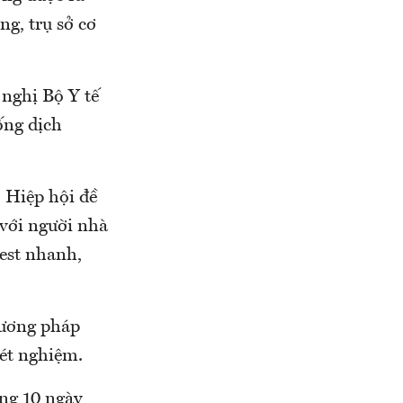
g, trụ sở cơ
nghị Bộ Y tế
ống dịch
, Hiệp hội đề
 với người nhà
est nhanh,
hương pháp
xét nghiệm.
ong 10 ngày