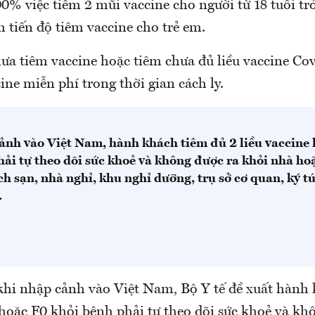
% việc tiêm 2 mũi vaccine cho người từ 18 tuổi trở
 tiến độ tiêm vaccine cho trẻ em.
a tiêm vaccine hoặc tiêm chưa đủ liều vaccine Cov
ine miễn phí trong thời gian cách ly.
ảnh vào Việt Nam, hành khách tiêm đủ 2 liều vaccine
ải tự theo dõi sức khoẻ và không được ra khỏi nhà hoặ
h sạn, nhà nghỉ, khu nghỉ dưỡng, trụ sở cơ quan, ký tú
.
 khi nhập cảnh vào Việt Nam, Bộ Y tế đề xuất hành
 hoặc F0 khỏi bệnh phải tự theo dõi sức khoẻ và kh