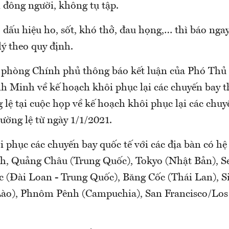
 đông người, không tụ tập.
dấu hiệu ho, sốt, khó thở, đau họng,… thì báo ngay
ý theo quy định.
 phòng Chính phủ thông báo kết luận của Phó Th
h Minh về kế hoạch khôi phục lại các chuyến bay 
 lệ tại cuộc họp về kế hoạch khôi phục lại các chu
ường lệ từ ngày 1/1/2021.
i phục các chuyến bay quốc tế với các địa bàn có hệ
nh, Quảng Châu (Trung Quốc), Tokyo (Nhật Bản), S
c (Đài Loan - Trung Quốc), Băng Cốc (Thái Lan), S
ào), Phnôm Pênh (Campuchia), San Francisco/Los