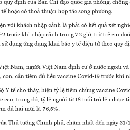
o quy định của Ban Chỉ đạo quốc gia phòng, chống 
Y tế hoặc có thoả thuận hợp tác song phương.
iện với khách nhập cảnh là phải có kết quả xét ng
 trước khi nhập cảnh trong 72 giờ, trừ trẻ em dưới
à sử dụng ứng dụng khai báo y tế điện tử theo quy đ
Việt Nam, người Việt Nam định cư ở nước ngoài và
con, cần tiêm đủ liều vaccine Covid-19 trước khi 
ộ Y tế cho thấy, hiện tỷ lệ tiêm chủng vaccine Covi
cao, trong đó, tỷ lệ người từ 18 tuổi trở lên được
êm đủ hai mũi là 76,5%.
của Thủ tướng Chính phủ, chậm nhất đến ngày 31/1