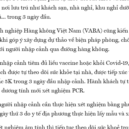
nơi lưu trú như khách sạn, nhà nghỉ, khu nghỉ dưỡn
á... trong 3 ngày đầu.
h nghiệp Hàng không Việt Nam (VABA) cũng kiến 
 khi góp ý xây dựng dự thảo về biện pháp phòng, ch
với người nhập cảnh qua đường hàng không.
nhập cảnh tiêm đủ liều vaccine hoặc khỏi Covid-19
h được tự theo dõi sức khỏe tại nhà, được tiếp xúc
ắc 5K trong 3 ngày đầu nhập cảnh. Hành khách tự t
ả dương tính mới xét nghiệm PCR.
người nhập cảnh cần thực hiện xét nghiệm bằng p
ày thứ 3 do y tế địa phương thực hiện lấy mẫu và 
t nghiệm âm tính thì tiếp tục theo dõi sức khoẻ tr