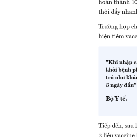
hoàn thành 100
thời đẩy nhanh
Trường hợp chư
hiện tiêm vacc
"Khi nhập c
khỏi bệnh ph
trú như khác
3 ngày đầu"
Bộ Y tế.
Tiếp đến, sau
2 liều vaccine