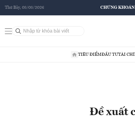
Thứ Bảy, 08/08/2026
CHỨNG KHOÁN
TIÊU ĐIỂM
ĐẦU TƯ
TÀI CH
Đề xuất c