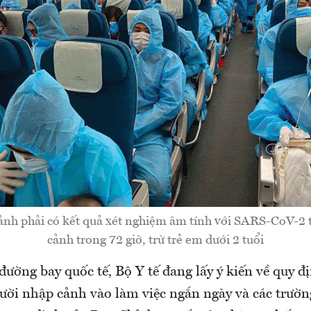
nh phải có kết quả xét nghiệm âm tính với SARS-CoV-2 
cảnh trong 72 giờ, trừ trẻ em dưới 2 tuổi
đường bay quốc tế, Bộ Y tế đang lấy ý kiến về quy đị
ười nhập cảnh vào làm việc ngắn ngày và các trườ