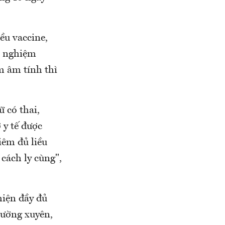
ều vaccine,
ét nghiệm
m âm tính thì
ữ có thai,
 y tế được
iêm đủ liều
cách ly cùng",
hiện đầy đủ
hường xuyên,