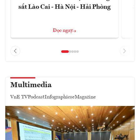
sắt Lào Cai - Hà Nội - Hải Phòng
3 
Đọc ngay
Multimedia
VnE TV
Podcast
Infographics
eMagazine