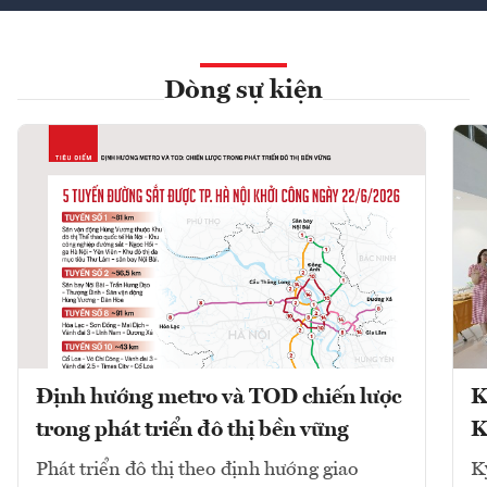
Dòng sự kiện
Định hướng metro và TOD chiến lược
K
trong phát triển đô thị bền vững
K
Phát triển đô thị theo định hướng giao
K