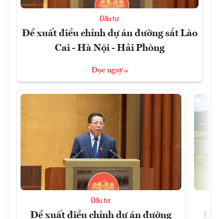
Đầu tư
Đề xuất điều chỉnh dự án đường sắt Lào
Cai - Hà Nội - Hải Phòng
Đọc ngay
Đầu tư
Đề xuất điều chỉnh dự án đường
Đồn