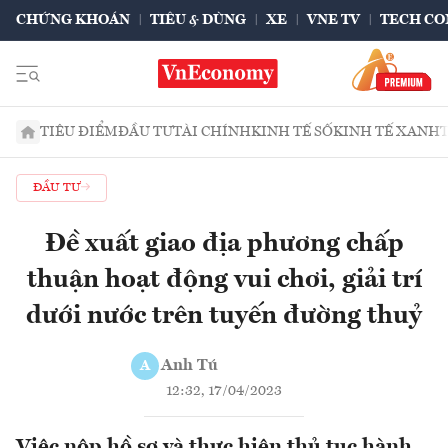
CHỨNG KHOÁN
TIÊU & DÙNG
XE
VNE TV
TECH CO
TIÊU ĐIỂM
ĐẦU TƯ
TÀI CHÍNH
KINH TẾ SỐ
KINH TẾ XANH
ĐẦU TƯ
Đề xuất giao địa phương chấp
thuận hoạt động vui chơi, giải trí
dưới nước trên tuyến đường thuỷ
Anh Tú
A
12:32, 17/04/2023
Việc nộp hồ sơ và thực hiện thủ tục hành