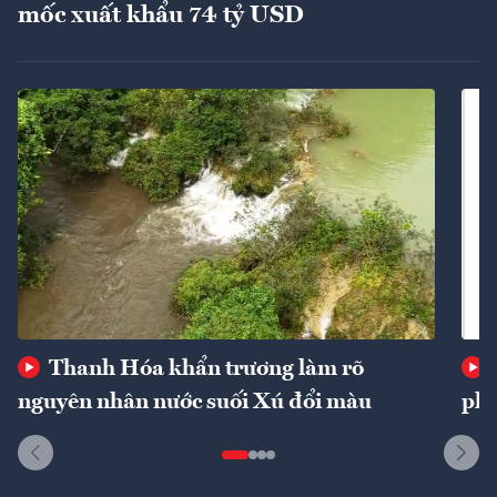
mốc xuất khẩu 74 tỷ USD
Thanh Hóa khẩn trương làm rõ
nguyên nhân nước suối Xú đổi màu
phí