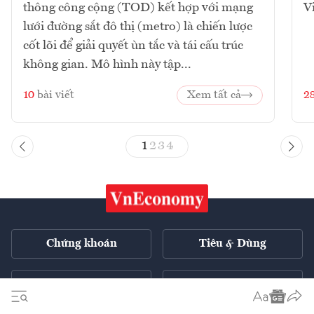
thông công cộng (TOD) kết hợp với mạng
V
lưới đường sắt đô thị (metro) là chiến lược
cốt lõi để giải quyết ùn tắc và tái cấu trúc
không gian. Mô hình này tập...
10
bài viết
Xem tất cả
2
1
2
3
4
Chứng khoán
Tiêu & Dùng
Xe
VnE TV