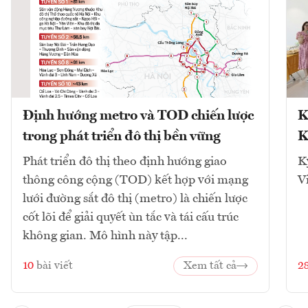
Định hướng metro và TOD chiến lược
K
trong phát triển đô thị bền vững
K
Phát triển đô thị theo định hướng giao
K
thông công cộng (TOD) kết hợp với mạng
V
lưới đường sắt đô thị (metro) là chiến lược
cốt lõi để giải quyết ùn tắc và tái cấu trúc
không gian. Mô hình này tập...
10
bài viết
Xem tất cả
2