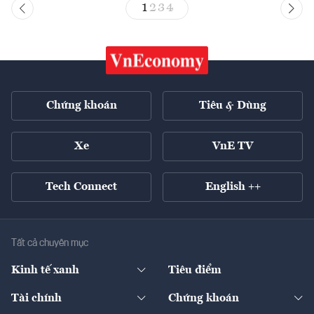
1
2
3
4
Chứng khoán
Tiêu & Dùng
Xe
VnE TV
Tech Connect
English ++
Tất cả chuyên mục
Kinh tế xanh
Tiêu điểm
Chuyển động xanh
Tài chính
Chứng khoán
Pháp lý