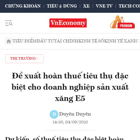
CHỨNG KHOÁN
TIÊU & DÙNG
XE
VNE TV
TECH CO
TIÊU ĐIỂM
ĐẦU TƯ
TÀI CHÍNH
KINH TẾ SỐ
KINH TẾ XANH
THỊ TRƯỜNG
Đề xuất hoàn thuế tiêu thụ đặc
biệt cho doanh nghiệp sản xuất
xăng E5
Duyên Duyên
D
14:50, 04/09/2018
Dự kiến, số thuế tiêu thụ đặc biệt hoàn