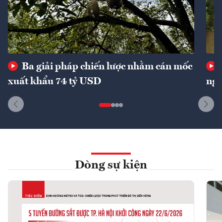
Ba giải pháp chiến lược nhằm cán mốc
xuất khẩu 74 tỷ USD
ngu
Dòng sự kiện