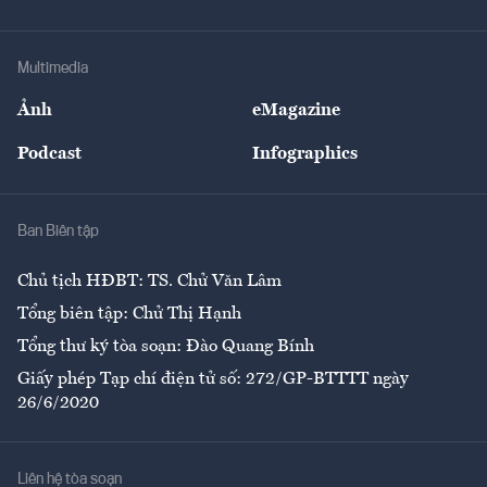
Doanh nhân
Tư vấn Tiêu & Dùng
Infographics
Hạ tầng
Sức khỏe
Khung pháp lý
Doanh nghiệp
Địa phương
Thị trường
Bảo hiểm
Multimedia
Sự kiện
Nhân lực
Ảnh
eMagazine
Đẹp +
An sinh
Podcast
Infographics
Giải trí
Y tế
Nhà
Ban Biên tập
Ẩm thực
Chủ tịch HĐBT: TS. Chử Văn Lâm
Tổng biên tập: Chử Thị Hạnh
Tổng thư ký tòa soạn: Đào Quang Bính
Giấy phép Tạp chí điện tử số: 272/GP-BTTTT ngày
26/6/2020
Liên hệ tòa soạn