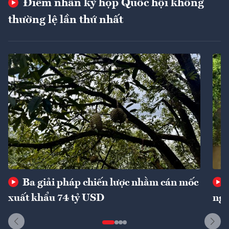
Điểm nhấn kỳ họp Quốc hội không
thường lệ lần thứ nhất
Ba giải pháp chiến lược nhằm cán mốc
xuất khẩu 74 tỷ USD
ngu