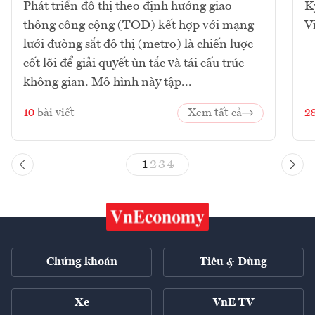
Phát triển đô thị theo định hướng giao
K
thông công cộng (TOD) kết hợp với mạng
V
lưới đường sắt đô thị (metro) là chiến lược
cốt lõi để giải quyết ùn tắc và tái cấu trúc
không gian. Mô hình này tập...
10
bài viết
Xem tất cả
2
1
2
3
4
Chứng khoán
Tiêu & Dùng
Xe
VnE TV