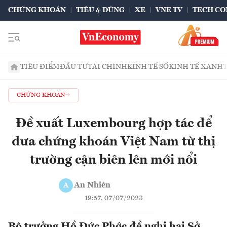
CHỨNG KHOÁN
TIÊU & DÙNG
XE
VNE TV
TECH CO
TIÊU ĐIỂM
ĐẦU TƯ
TÀI CHÍNH
KINH TẾ SỐ
KINH TẾ XANH
CHỨNG KHOÁN
Đề xuất Luxembourg hợp tác để
đưa chứng khoán Việt Nam từ thị
trường cận biên lên mới nổi
An Nhiên
A
19:57, 07/07/2023
Bộ trưởng Hồ Đức Phớc đề nghị hai Sở