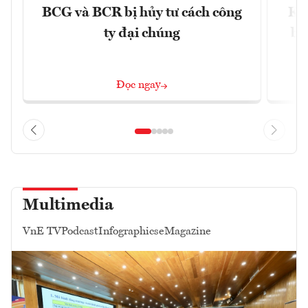
BCG và BCR bị hủy tư cách công
Kh
ty đại chúng
ba
Đọc ngay
Multimedia
VnE TV
Podcast
Infographics
eMagazine