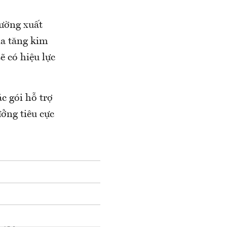
rường xuất
ia tăng kim
ẽ có hiệu lực
c gói hỗ trợ
ởng tiêu cực