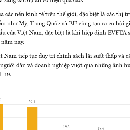
 sang các dự án có hiệu quả cao.
a các nền kinh tế trên thế giới, đặc biệt là các thị t
ểm như Mỹ, Trung Quốc và EU cũng tạo ra cơ hội g
u của Việt Nam, đặc biệt là khi hiệp định EVFTA s
I năm nay.
 Nam tiếp tục duy trì chính sách lãi suất thấp và cá
p người dân và doanh nghiệp vượt qua những ảnh hư
d_19.