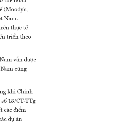
ó thể hoàn
ế (Moody’s,
iệt Nam.
trên thực tế
n triển theo
t Nam vẫn được
ệt Nam cũng
ợng khi Chính
ị số 13/CT-TTg
ết các điểm
các dự án