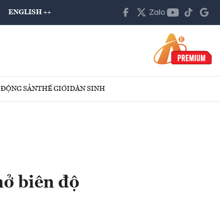
ENGLISH ++
 ĐỘNG SẢN
THẾ GIỚI
DÂN SINH
mở biên độ