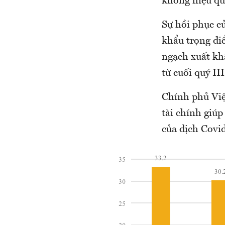
không hiệu quả
Sự hồi phục củ
khẩu trọng đi
ngạch xuất khẩ
từ cuối quý II
Chính phủ Việt
tài chính giú
của dịch Covi