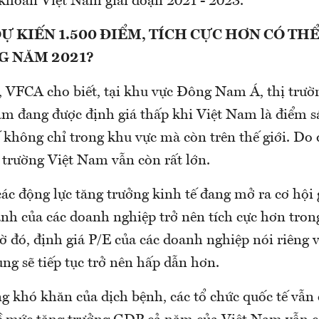
khoán Việt Nam giai đoạn 2021 - 2023.
Ự KIẾN 1.500 ĐIỂM, TÍCH CỰC HƠN CÓ THỂ 
G NĂM 2021?
, VFCA cho biết, tại khu vực Đông Nam Á, thị trư
m đang được định giá thấp khi Việt Nam là điểm s
 không chỉ trong khu vực mà còn trên thế giới. Do 
 trường Việt Nam vẫn còn rất lớn.
ác động lực tăng trưởng kinh tế đang mở ra cơ hội 
nh của các doanh nghiệp trở nên tích cực hơn tron
 đó, định giá P/E của các doanh nghiệp nói riêng v
ng sẽ tiếp tục trở nên hấp dẫn hơn.
g khó khăn của dịch bệnh, các tổ chức quốc tế vẫn