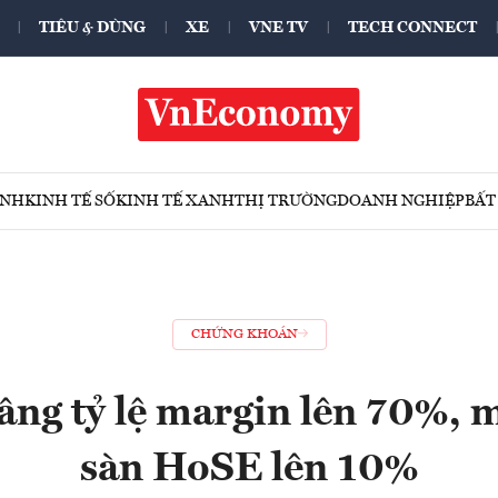
TIÊU & DÙNG
XE
VNE TV
TECH CONNECT
ÍNH
KINH TẾ SỐ
KINH TẾ XANH
THỊ TRƯỜNG
DOANH NGHIỆP
BẤT
CHỨNG KHOÁN
âng tỷ lệ margin lên 70%, 
sàn HoSE lên 10%