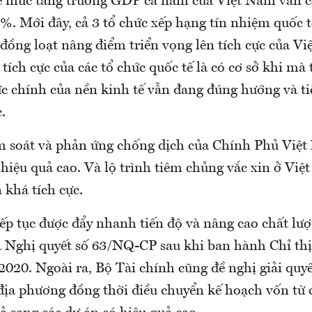
về mức tăng trưởng GDP cả năm của Việt Nam vẫn c
%. Mới đây, cả 3 tổ chức xếp hạng tín nhiệm quốc t
đồng loạt nâng điểm triển vọng lên tích cực của V
ích cực của các tổ chức quốc tế là có cơ sở khi mà 
c chính của nền kinh tế vẫn đang đúng hướng và tiế
.
 soát và phản ứng chống dịch của Chính Phủ Việ
 hiệu quả cao. Và lộ trình tiêm chủng vắc xin ở Vi
 khá tích cực.
iếp tục được đẩy nhanh tiến độ và nâng cao chất lư
 Nghị quyết số 63/NQ-CP sau khi ban hành Chỉ th
020. Ngoài ra, Bộ Tài chính cũng đề nghị giải quy
địa phương đồng thời điều chuyển kế hoạch vốn từ 