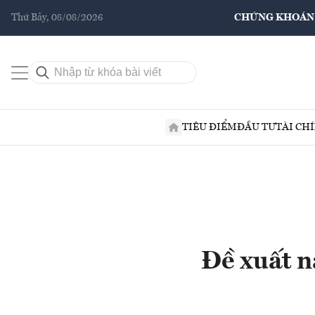
Thứ Bảy, 08/08/2026
CHỨNG KHOÁN
TIÊU ĐIỂM
ĐẦU TƯ
TÀI CH
Đề xuất n