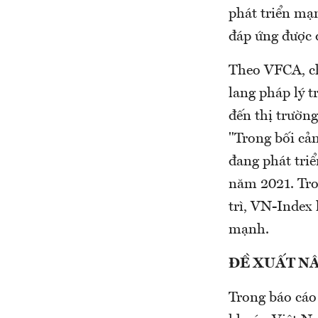
phát triển mạ
đáp ứng được đ
Theo VFCA, ch
lang pháp lý t
đến thị trường
"Trong bối cả
đang phát tri
năm 2021. Tron
trì, VN-Index
mạnh.
ĐỀ XUẤT NÂ
Trong báo cáo