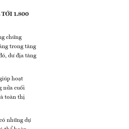
TỚI 1.800
ờng chứng
áng trong tăng
đó, dư địa tăng
giúp hoạt
g nửa cuối
à toàn thị
 có những dự