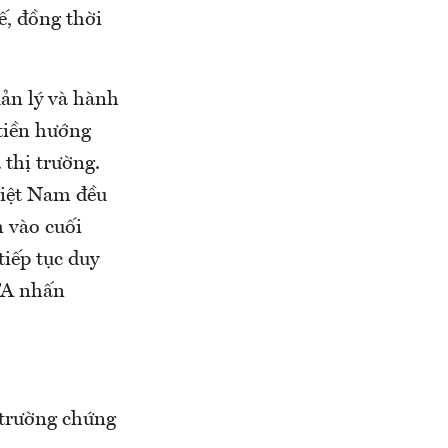
ế, đồng thời
ản lý và hành
 tiền hướng
 thị trường.
Việt Nam đều
 vào cuối
tiếp tục duy
FA nhấn
 trường chứng