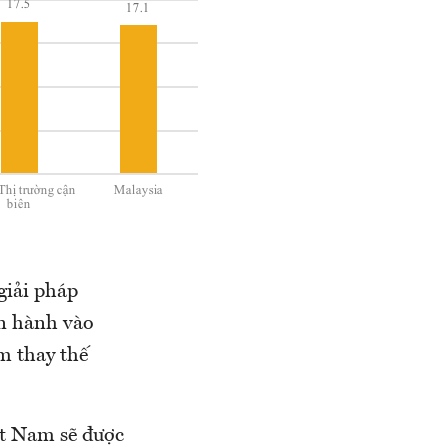
giải pháp
ận hành vào
m thay thế
ệt Nam sẽ được