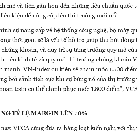
nh mẽ và tiến gần hơn đến những tiêu chuẩn quốc t
iều kiện để nâng cấp lên thị trường mới nổi.
ính sự nâng cấp về hệ thống công nghệ, bộ máy qu
rong thời gian sẽ là yếu tố hỗ trợ giúp thu hút dòng
 chứng khoán, và duy trì sự tăng trưởng quy mô của
nh nền kinh tế và quy mô thị trường chứng khoán 
ển mạnh, VN-Index dự kiến sẽ chạm mốc 1.500 điểm
g bối cảnh tích cực khi sự bùng nổ của thị trường 
 hoàn toàn có thể chinh phục mốc 1.800 điểm", VC
NG TỶ LỆ MARGIN LÊN 70%
 này, VFCA cũng đưa ra hàng loạt kiến nghị với thị