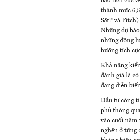
báo tích cực 
thành mức 6,5
S&P và Fitch) 
Những dự báo t
những động lự
hướng tích cực
Khả năng kiểm
đánh giá là có
đang diễn biến
Đầu tư công t
phủ thông qua
vào cuối năm 2
nghẽn ở từng 