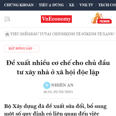
CHỨNG KHOÁN
TIÊU & DÙNG
XE
VNE TV
TECH CO
TIÊU ĐIỂM
ĐẦU TƯ
TÀI CHÍNH
KINH TẾ SỐ
KINH TẾ XANH
BẤT ĐỘNG SẢN
Đề xuất nhiều cơ chế cho chủ đầu
tư xây nhà ở xã hội độc lập
NHIÊN AN
N
16:52, 02/03/2021
Bộ Xây dựng đã đề xuất sửa đổi, bổ sung
một số quy định có liên quan đến việc