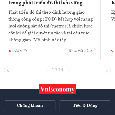
trong phát triển đô thị bền vững
K
Phát triển đô thị theo định hướng giao
K
thông công cộng (TOD) kết hợp với mạng
V
lưới đường sắt đô thị (metro) là chiến lược
cốt lõi để giải quyết ùn tắc và tái cấu trúc
không gian. Mô hình này tập...
10
bài viết
Xem tất cả
2
1
2
3
4
Chứng khoán
Tiêu & Dùng