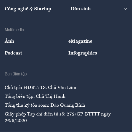
Cafe BĐS
Thị trường
Kinh doanh
Kết nối
Tạp chí kinh tế Việt Nam
eMagazine
Nhà đầu tư
Du lịch
Công nghệ & Startup
Dân sinh
Tư vấn
Nông sản
Doanh nhân
Tư vấn Tiêu & Dùng
Infographics
Hạ tầng
Sức khỏe
Khung pháp lý
Doanh nghiệp
Địa phương
Thị trường
Bảo hiểm
Multimedia
Sự kiện
Nhân lực
Ảnh
eMagazine
Đẹp +
An sinh
Podcast
Infographics
Giải trí
Y tế
Nhà
Ban Biên tập
Ẩm thực
Chủ tịch HĐBT: TS. Chử Văn Lâm
Tổng biên tập: Chử Thị Hạnh
Tổng thư ký tòa soạn: Đào Quang Bính
Giấy phép Tạp chí điện tử số: 272/GP-BTTTT ngày
26/6/2020