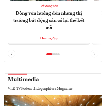
Bất động sản
Dòng vốn hướng đến những thị
Tậ
trường bất động sản có lợi thế kết
t
nối
Đọc ngay
Multimedia
VnE TV
Podcast
Infographics
eMagazine