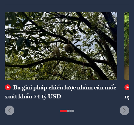
Ba giải pháp chiến lược nhằm cán mốc
xuất khẩu 74 tỷ USD
ngu