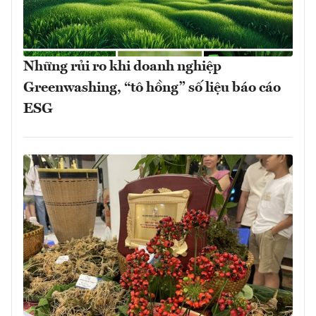
Những rủi ro khi doanh nghiệp
Greenwashing, “tô hồng” số liệu báo cáo
ESG