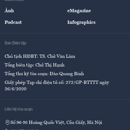
Sự kiện
Nhân lực
Ảnh
eMagazine
Đẹp +
An sinh
Podcast
Infographics
Giải trí
Y tế
Nhà
Ban Biên tập
Ẩm thực
Chủ tịch HĐBT: TS. Chử Văn Lâm
Tổng biên tập: Chử Thị Hạnh
Tổng thư ký tòa soạn: Đào Quang Bính
Giấy phép Tạp chí điện tử số: 272/GP-BTTTT ngày
26/6/2020
Liên hệ tòa soạn
Số 96-98 Hoàng Quốc Việt, Cầu Giấy, Hà Nội