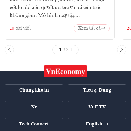
cốt lõi để giải quyết ùn tắc và tái cấu trúc
không gian. Mô hình này tập...
10
bài viết
Xem tất cả
2
1
2
3
4
Chứng khoán
Tiêu & Dùng
Xe
VnE TV
Tech Connect
English ++