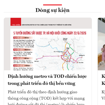
Dòng sự kiện
Định hướng metro và TOD chiến lược
K
trong phát triển đô thị bền vững
K
Phát triển đô thị theo định hướng giao
K
thông công cộng (TOD) kết hợp với mạng
V
lưới đường sắt đô thị (metro) là chiến lược