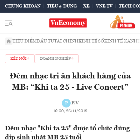
CHỨNG KHOÁN
TIÊU & DÙNG
XE
VNE TV
TECH CO
TIÊU ĐIỂM
ĐẦU TƯ
TÀI CHÍNH
KINH TẾ SỐ
KINH TẾ XANH
KẾT NỐI
DOANH NGHIỆP
Đêm nhạc tri ân khách hàng của
MB: “Khi ta 25 - Live Concert”
P.V
P
16:00, 26/11/2019
Đêm nhạc "Khi ta 25" được tổ chức đúng
dịp sinh nhật MB 25 tuổi