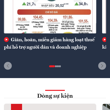
Giãn, hoãn, miễn giảm hàng loạt thuế
phí hỗ trợ người dân và doanh nghiệp
kin
Dòng sự kiện