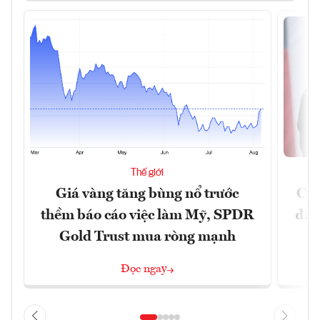
Thế giới
Giá vàng tăng bùng nổ trước
Chí
thềm báo cáo việc làm Mỹ, SPDR
đã 
Gold Trust mua ròng mạnh
Đọc ngay