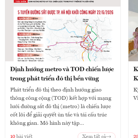
Định hướng metro và TOD chiến lược
K
trong phát triển đô thị bền vững
K
Phát triển đô thị theo định hướng giao
K
thông công cộng (TOD) kết hợp với mạng
V
lưới đường sắt đô thị (metro) là chiến lược
cốt lõi để giải quyết ùn tắc và tái cấu trúc
không gian. Mô hình này tập...
10
bài viết
Xem tất cả
2