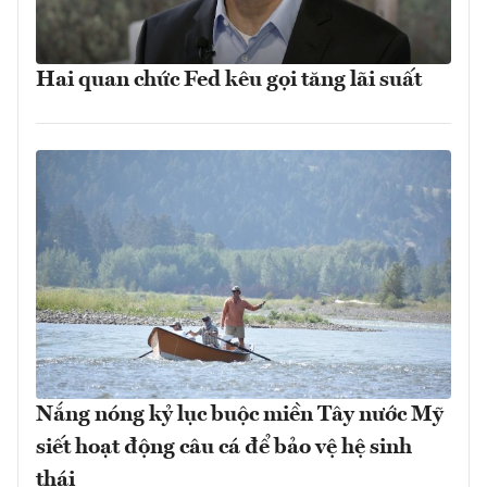
Hai quan chức Fed kêu gọi tăng lãi suất
Nắng nóng kỷ lục buộc miền Tây nước Mỹ
siết hoạt động câu cá để bảo vệ hệ sinh
thái