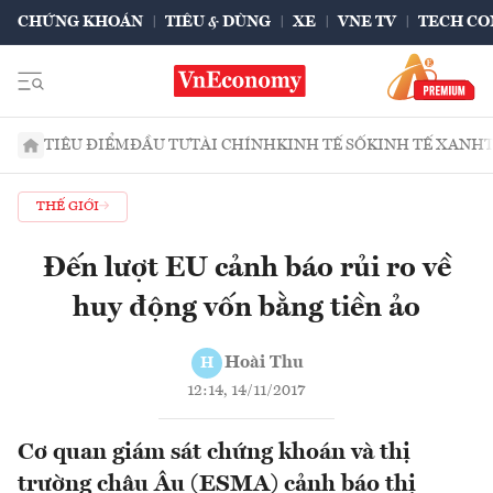
CHỨNG KHOÁN
TIÊU & DÙNG
XE
VNE TV
TECH CO
TIÊU ĐIỂM
ĐẦU TƯ
TÀI CHÍNH
KINH TẾ SỐ
KINH TẾ XANH
THẾ GIỚI
Đến lượt EU cảnh báo rủi ro về
huy động vốn bằng tiền ảo
Hoài Thu
H
12:14, 14/11/2017
Cơ quan giám sát chứng khoán và thị
trường châu Âu (ESMA) cảnh báo thị