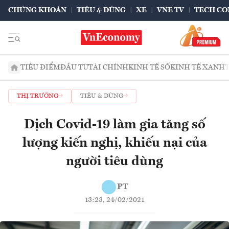
CHỨNG KHOÁN
TIÊU & DÙNG
XE
VNE TV
TECH CO
TIÊU ĐIỂM
ĐẦU TƯ
TÀI CHÍNH
KINH TẾ SỐ
KINH TẾ XANH
THỊ TRƯỜNG
TIÊU & DÙNG
Dịch Covid-19 làm gia tăng số
lượng kiến nghị, khiếu nại của
người tiêu dùng
PT
13:23, 24/02/2021