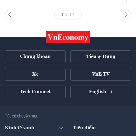
1
2
3
4
Chứng khoán
Tiêu & Dùng
Xe
VnE TV
Tech Connect
English ++
Tất cả chuyên mục
Kinh tế xanh
Tiêu điểm