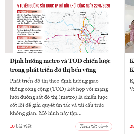
Định hướng metro và TOD chiến lược
K
trong phát triển đô thị bền vững
K
Phát triển đô thị theo định hướng giao
K
thông công cộng (TOD) kết hợp với mạng
V
lưới đường sắt đô thị (metro) là chiến lược
cốt lõi để giải quyết ùn tắc và tái cấu trúc
không gian. Mô hình này tập...
10
bài viết
Xem tất cả
2