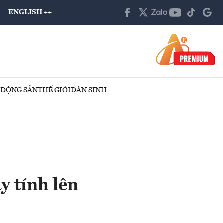
ENGLISH ++
 ĐỘNG SẢN
THẾ GIỚI
DÂN SINH
 tính lên