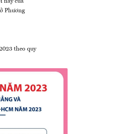
i nay của
 ở Phương
 2023 theo quy