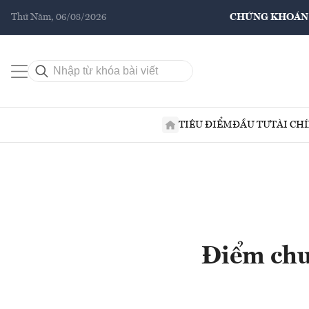
Thứ Năm, 06/08/2026
CHỨNG KHOÁN
TIÊU ĐIỂM
ĐẦU TƯ
TÀI CH
Điểm chu