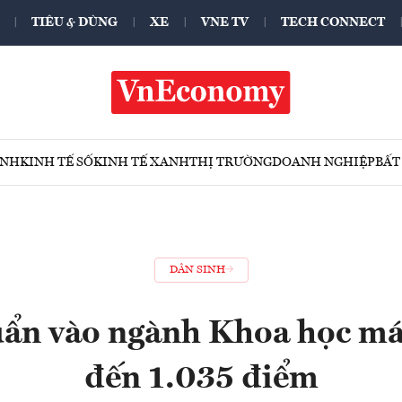
TIÊU & DÙNG
XE
VNE TV
TECH CONNECT
ÍNH
KINH TẾ SỐ
KINH TẾ XANH
THỊ TRƯỜNG
DOANH NGHIỆP
BẤT
DÂN SINH
ẩn vào ngành Khoa học máy
đến 1.035 điểm