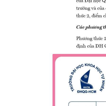
của Đại học Q
trường và củ
thức 2, điểm c
Các phương th
Phương thức 2
định của ĐH 