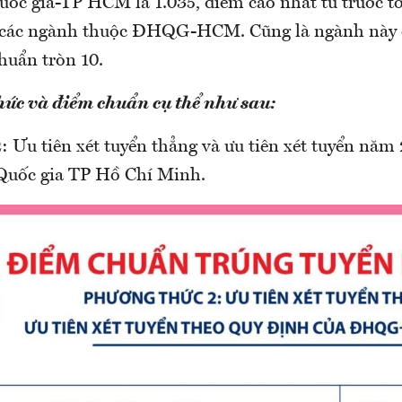
uốc gia-TP HCM là 1.035, điểm cao nhất từ trước tớ
a các ngành thuộc ĐHQG-HCM. Cũng là ngành này
huẩn tròn 10.
ức và điểm chuẩn cụ thể như sau:
: Ưu tiên xét tuyển thẳng và ưu tiên xét tuyển năm
Quốc gia TP Hồ Chí Minh.