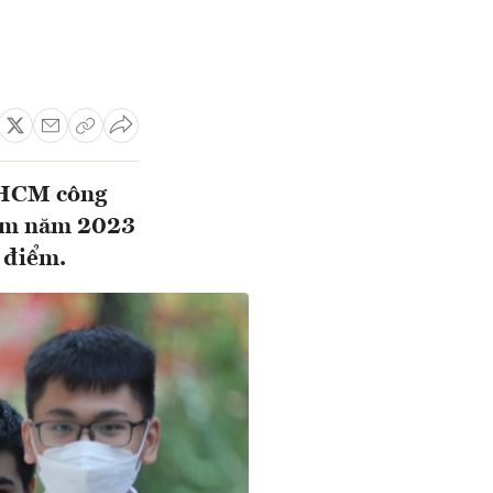
P HCM công
sớm năm 2023
 điểm.