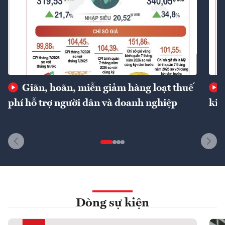
Giãn, hoãn, miễn giảm hàng loạt thuế
phí hỗ trợ người dân và doanh nghiệp
kin
Dòng sự kiện