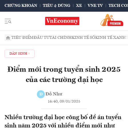
CHỨNG KHOÁN
TIÊU & DÙNG
XE
VNE TV
TECH CO
TIÊU ĐIỂM
ĐẦU TƯ
TÀI CHÍNH
KINH TẾ SỐ
KINH TẾ XANH
DÂN SINH
Điểm mới trong tuyển sinh 2025
của các trường đại học
Đỗ Như
Đ
14:40, 09/01/2025
Nhiều trường đại học công bố đề án tuyển
sinh năm 2025 với nhiều điểm mới như