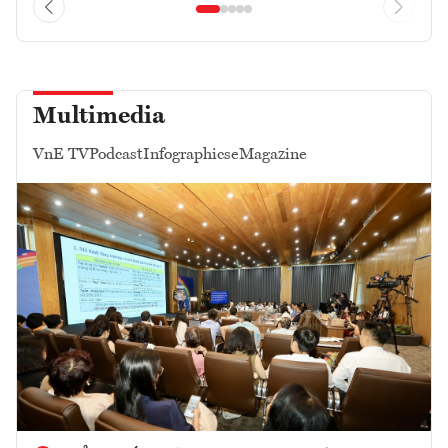
Multimedia
VnE TV
Podcast
Infographics
eMagazine