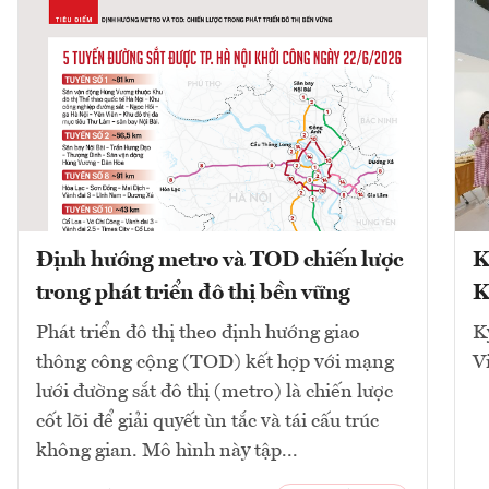
Định hướng metro và TOD chiến lược
K
trong phát triển đô thị bền vững
K
Phát triển đô thị theo định hướng giao
K
thông công cộng (TOD) kết hợp với mạng
V
lưới đường sắt đô thị (metro) là chiến lược
cốt lõi để giải quyết ùn tắc và tái cấu trúc
không gian. Mô hình này tập...