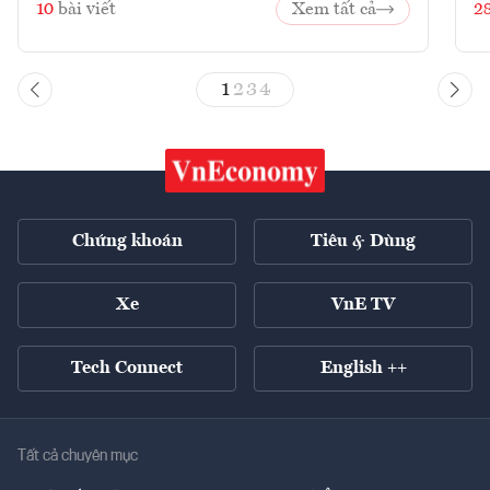
10
bài viết
Xem tất cả
2
1
2
3
4
Chứng khoán
Tiêu & Dùng
Xe
VnE TV
Tech Connect
English ++
Tất cả chuyên mục